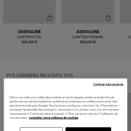
ASSOULINE
ASSOULINE
Livre Paris Chic
Livre Tulum Gypset
L
120,00 €
105,00 €
VOS DERNIERS PRODUITS VUS
Continuer sans accepter
lulli-sur-la-toile.com utilise des cookies et technologies similaires à des fins de
performance, personnalisation, publicité et analyses, en collaboration avec des
partenaires tels que Google. Vous pouvez configurer vos choix via « Paramétrer »,
accepter l’ensemble des cookies (« J’accepte ») ou refuser ceux non strictement
nécessaires (« Continuer sans accepter »). Pour en savoir plus sur l’utilisation de
vos données,
consulter notre politique de cookies