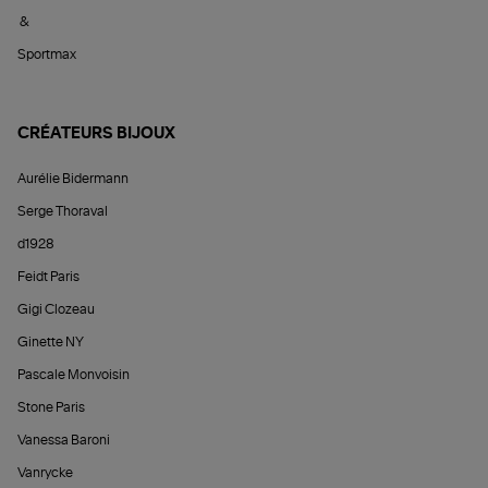
&
Sportmax
CRÉATEURS BIJOUX
Aurélie Bidermann
Serge Thoraval
d1928
Feidt Paris
Gigi Clozeau
Ginette NY
Pascale Monvoisin
Stone Paris
Vanessa Baroni
Vanrycke