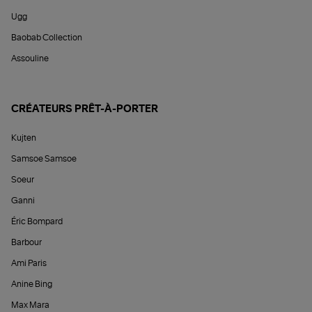
Ugg
Baobab Collection
Assouline
CRÉATEURS PRÊT-À-PORTER
Kujten
Samsoe Samsoe
Soeur
Ganni
Éric Bompard
Barbour
Ami Paris
Anine Bing
Max Mara