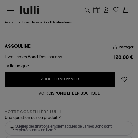
Aller au contenu principal
Accueil
Livre James Bond Destinations
ASSOULINE
Partager
Livre
Livre James Bond Destinations
120,00 €
James
Bond
Taille
unique
Destinations
AJOUTER AU PANIER
VOIR DISPONIBILITÉ EN BOUTIQUE
VOTRE CONSEILLÈRE LULLI
Une question sur ce produit ?
Quelles destinations emblématiques de James Bond sont
explorées dans ce livre ?