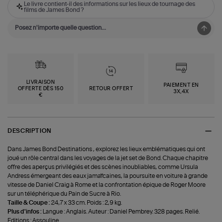
Le livre contient-il des informations sur les lieux de tournage des
films de James Bond ?
LIVRAISON
PAIEMENT EN
OFFERTE DÈS 150
RETOUR OFFERT
3X,4X
€
DESCRIPTION
Dans James Bond Destinations , explorez les lieux emblématiques qui ont
joué un rôle central dans les voyages de la jet set de Bond. Chaque chapitre
offre des aperçus privilégiés et des scènes inoubliables, comme Ursula
Andress émergeant des eaux jamaïcaines, la poursuite en voiture à grande
vitesse de Daniel Craig à Rome et la confrontation épique de Roger Moore
sur un téléphérique du Pain de Sucre à Rio.
Taille & Coupe :
24,7 x 33 cm. Poids : 2,9 kg.
Plus d'infos :
Langue : Anglais. Auteur : Daniel Pembrey. 328 pages. Relié.
Editions : Assouline.