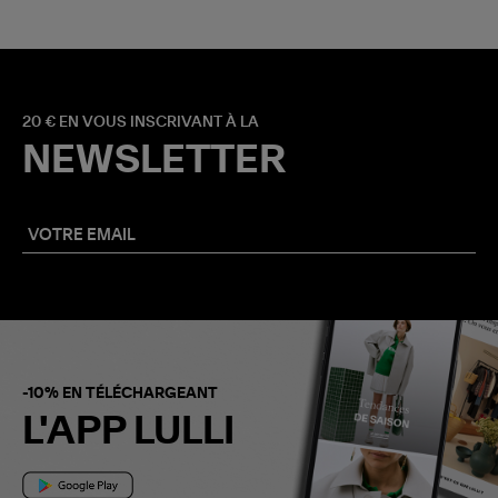
20 € EN VOUS INSCRIVANT À LA
NEWSLETTER
-10% EN TÉLÉCHARGEANT
L'APP LULLI