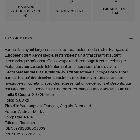
LIVRAISON
PAIEMENT EN
OFFERTE DÈS 150
RETOUR OFFERT
3X,4X
€
DESCRIPTION
Forme d'art ayant largement inspirée les artistes modernistes Français et
Européens du XIXème siècle, l'estampe est un art fascinant et autant
incompris que méconnu. Cet ouvrage rend hommage à cette technique
Asitatique, qui consiste littéralement en l'impression d'une gravure.
Découvrez les détails sur plus de 89 artistes à travers 17 pages dépliantes ;
outre la beauté des dessins et couleurs, on y découvre aussi un aspect
mystique et inquiétant, avec des représentation de démons et d'esprits, qui
ont largement influencées le cinéma et les mangas Japonais d'aujourd'hui.
Taille & Coupe :
29 x 39,5 cm.
Poids : 5,80 kg.
Plus d'infos :
Langues : Français, Anglais, Allemand.
Auteur : Andreas Marks.
622 pages. Relié.
Éditions : Taschen.
ISBN : 9783836563369.
(ref-XLJAPANWOOD)