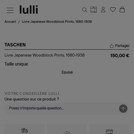
Aller au contenu principal
Accueil
Livre Japanese Woodblock Prints, 1680-1938
TASCHEN
Partager
Livre
Livre Japanese Woodblock Prints, 1680-1938
150,00 €
Japanese
Woodblock
Taille
unique
Prints,
Épuisé
1680-
1938
VOTRE CONSEILLÈRE LULLI
Une question sur ce produit ?