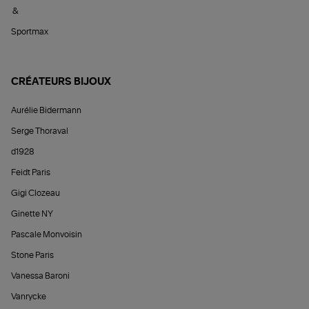
&
Sportmax
CRÉATEURS BIJOUX
Aurélie Bidermann
Serge Thoraval
d1928
Feidt Paris
Gigi Clozeau
Ginette NY
Pascale Monvoisin
Stone Paris
Vanessa Baroni
Vanrycke