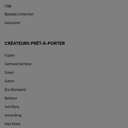
Ugg
Baobab Collection
Assouline
CRÉATEURS PRÊT-À-PORTER
Kujten
Samsoe Samsoe
Soeur
Ganni
Éric Bompard
Barbour
Ami Paris
Anine Bing
Max Mara