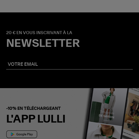
20 € EN VOUS INSCRIVANT À LA
NEWSLETTER
-10% EN TÉLÉCHARGEANT
L'APP LULLI