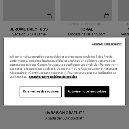
NOUVELLE COLLECTION
N
JEROME DREYFUSS
TORAL
Sac Bobi S Cuir Lamé
Mocassins Killian Sport
Veste
Champagne
Mousse
480,00 €
189,00 €
Continuer sans accepter
lulli-sur-la-toile.com utilise des cookies et technologies similaires à des fins de
performance, personnalisation, publicité et analyses, en collaboration avec des
partenaires tels que Google. Vous pouvez configurer vos choix via « Paramétrer »,
accepter l’ensemble des cookies (« J’accepte ») ou refuser ceux non strictement
nécessaires (« Continuer sans accepter »). Pour en savoir plus sur l’utilisation de
vos données,
consulter notre politique de cookies
Paramètres des cookies
Autoriser tous les cookies
LIVRAISON GRATUITE
à partir de 150 € d'achat*