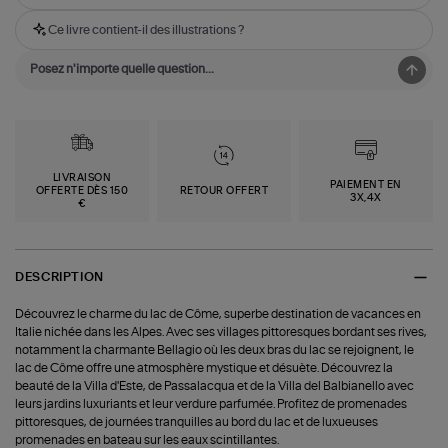
Ce livre contient-il des illustrations ?
LIVRAISON
PAIEMENT EN
OFFERTE DÈS 150
RETOUR OFFERT
3X,4X
€
DESCRIPTION
Découvrez le charme du lac de Côme, superbe destination de vacances en
Italie nichée dans les Alpes. Avec ses villages pittoresques bordant ses rives,
notamment la charmante Bellagio où les deux bras du lac se rejoignent, le
lac de Côme offre une atmosphère mystique et désuète. Découvrez la
beauté de la Villa d'Este, de Passalacqua et de la Villa del Balbianello avec
leurs jardins luxuriants et leur verdure parfumée. Profitez de promenades
pittoresques, de journées tranquilles au bord du lac et de luxueuses
promenades en bateau sur les eaux scintillantes.