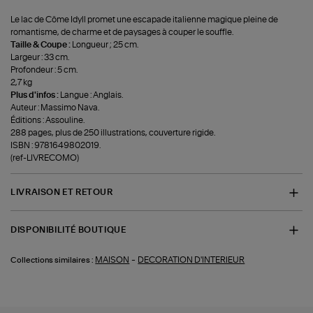
Le lac de Côme Idyll promet une escapade italienne magique pleine de
romantisme, de charme et de paysages à couper le souffle.
Taille & Coupe :
Longueur ; 25 cm.
Largeur : 33 cm.
Profondeur : 5 cm.
2,7 kg
Plus d'infos :
Langue : Anglais.
Auteur : Massimo Nava.
Éditions : Assouline.
288 pages, plus de 250 illustrations, couverture rigide.
ISBN : 9781649802019.
(ref-LIVRECOMO)
LIVRAISON ET RETOUR
DISPONIBILITÉ BOUTIQUE
-
MAISON
DECORATION D'INTERIEUR
Collections similaires :