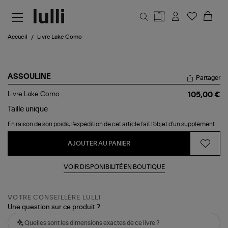
Aller au contenu principal
Accueil
Livre Lake Como
ASSOULINE
Partager
Livre
Livre Lake Como
105,00 €
Lake
Como
Taille
unique
En raison de son poids, l'expédition de cet article fait l'objet d'un supplément.
AJOUTER AU PANIER
VOIR DISPONIBILITÉ EN BOUTIQUE
VOTRE CONSEILLÈRE LULLI
Une question sur ce produit ?
Quelles sont les dimensions exactes de ce livre ?