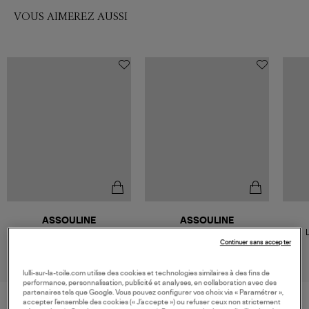
VOUS AIMEREZ AUSSI
ASSOULINE
ASSOULINE
Livre Tuscany Marvel
Livre Tulum Gypset
L
Continuer sans accepter
105,00 €
105,00 €
lulli-sur-la-toile.com utilise des cookies et technologies similaires à des fins de
performance, personnalisation, publicité et analyses, en collaboration avec des
partenaires tels que Google. Vous pouvez configurer vos choix via « Paramétrer »,
accepter l’ensemble des cookies (« J’accepte ») ou refuser ceux non strictement