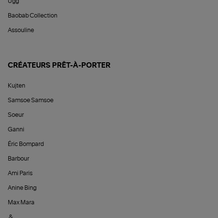
Ugg
Baobab Collection
Assouline
CRÉATEURS PRÊT-À-PORTER
Kujten
Samsoe Samsoe
Soeur
Ganni
Éric Bompard
Barbour
Ami Paris
Anine Bing
Max Mara
&