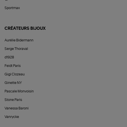
Sportmax
CRÉATEURS BIJOUX
Aurélie Bidermann
Serge Thoraval
d1928
Feidt Paris
Gigi Clozeau
Ginette NY
Pascale Monvoisin
Stone Paris
Vanessa Baroni
Vanrycke