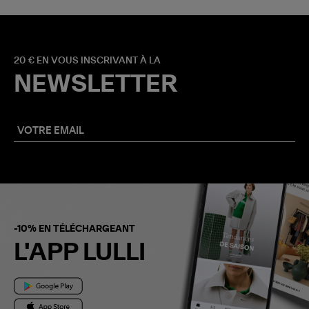
20 € EN VOUS INSCRIVANT À LA
NEWSLETTER
-10% EN TÉLÉCHARGEANT
L'APP LULLI