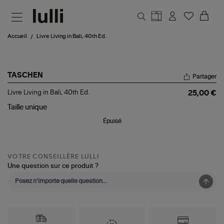
Aller au contenu principal
Accueil
Livre Living in Bali, 40th Ed.
TASCHEN
Partager
Livre
Livre Living in Bali, 40th Ed.
25,00 €
Living
in
Taille
unique
Bali,
Épuisé
40th
Ed.
VOTRE CONSEILLÈRE LULLI
Une question sur ce produit ?