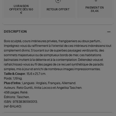
LIVRAISON
PAIEMENT EN
OFFERTE DÈS 150
RETOUR OFFERT
3X,4X
€
DESCRIPTION
Bois sculpté, cours intérieures privées, frangipaniers au doux parfum...
Imprégnez-vous du raffinement à l’​oriental de ces intérieurs indonésiens tout
simplement divins. S’ouvrant sur de superbes paysages verdoyants, des
sommets majestueux ou de somptueux bords de mer, ces habitations
balinaises invitent à la détente et à la contemplation. Détendez-vous et
rafraîchissez-vous au fil des pages de ce recueil synthétique de paradis
simples, mis à jour et enrichi de nombreux images impressionnantes.
Taille & Coupe :
15,6 x 21,7 cm.
Poids : 1,19 kg.
Plus d'infos :
Langues : Anglais, Français, Allemand.
Auteurs : Reto Guntli, Anita Lococo et Angelika Taschen.
456 pages. Relié.
Éditions : Taschen.
ISBN : 9783836590013.
(ref-BALI40)