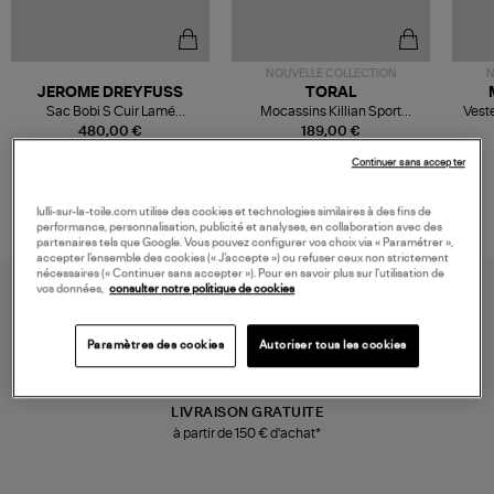
NOUVELLE COLLECTION
N
JEROME DREYFUSS
TORAL
Sac Bobi S Cuir Lamé
Mocassins Killian Sport
Veste
Champagne
Mousse
480,00 €
189,00 €
Continuer sans accepter
lulli-sur-la-toile.com utilise des cookies et technologies similaires à des fins de
performance, personnalisation, publicité et analyses, en collaboration avec des
partenaires tels que Google. Vous pouvez configurer vos choix via « Paramétrer »,
accepter l’ensemble des cookies (« J’accepte ») ou refuser ceux non strictement
nécessaires (« Continuer sans accepter »). Pour en savoir plus sur l’utilisation de
vos données,
consulter notre politique de cookies
Paramètres des cookies
Autoriser tous les cookies
LIVRAISON GRATUITE
à partir de 150 € d'achat*