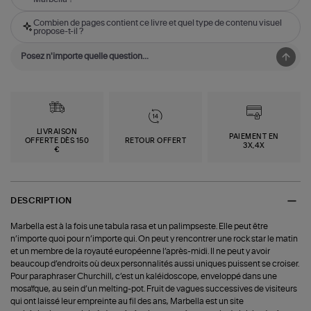
Combien de pages contient ce livre et quel type de contenu visuel
propose-t-il ?
LIVRAISON
PAIEMENT EN
OFFERTE DÈS 150
RETOUR OFFERT
3X,4X
€
DESCRIPTION
Marbella est à la fois une tabula rasa et un palimpseste. Elle peut être
n’importe quoi pour n’importe qui. On peut y rencontrer une rock star le matin
et un membre de la royauté européenne l’après-midi. Il ne peut y avoir
beaucoup d’endroits où deux personnalités aussi uniques puissent se croiser.
Pour paraphraser Churchill, c’est un kaléidoscope, enveloppé dans une
mosaïque, au sein d’un melting-pot. Fruit de vagues successives de visiteurs
qui ont laissé leur empreinte au fil des ans, Marbella est un site