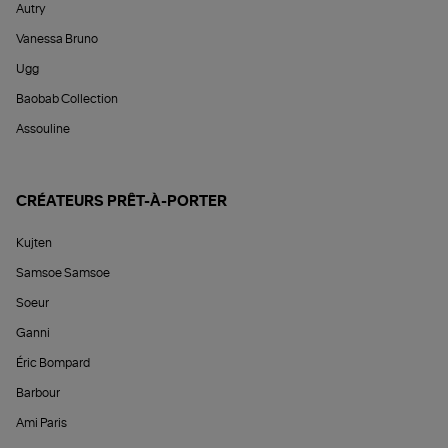
Autry
Vanessa Bruno
Ugg
Baobab Collection
Assouline
CRÉATEURS PRÊT-À-PORTER
Kujten
Samsoe Samsoe
Soeur
Ganni
Éric Bompard
Barbour
Ami Paris