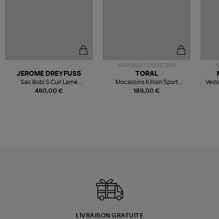
NOUVELLE COLLECTION
N
JEROME DREYFUSS
TORAL
Sac Bobi S Cuir Lamé
Mocassins Killian Sport
Veste
Champagne
Mousse
480,00 €
189,00 €
LIVRAISON GRATUITE