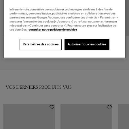
lulli-sur-la-toile.com utilise des cookies et technologies similaires à des fins de
performance, personnalisation, publicité et analyses, en collaboration avec des
partenaires tels que Google. Vous pouvez configurer vos choix via « Paramétrer »,
accepter l’ensemble des cookies (« J’accepte ») ou refuser ceux non strictement
nécessaires (« Continuer sans accepter »). Pour en savoir plus sur l’utilisation de
vos données,
consulter notre politique de cookies
ASSOULINE
ASSOULINE
Paramètres des cookies
Autoriser tous les cookies
Livre Santo Domingo
Livre Budapest Gem
105,00 €
105,00 €
VOS DERNIERS PRODUITS VUS