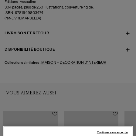
Éditions : Assouline.
304 pages, plus de 250 illustrations, couverture rigide.
ISBN : 9781649803474.
(ref-LIVREMARBELLA)
LIVRAISON ET RETOUR
DISPONIBILITÉ BOUTIQUE
-
MAISON
DECORATION D'INTERIEUR
Collections similaires :
VOUS AIMEREZ AUSSI
Continuer sans accepter