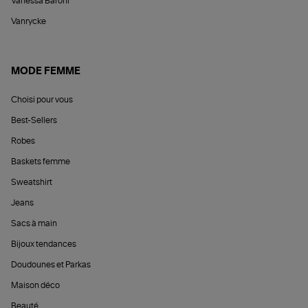
Vanessa Baroni
Vanrycke
MODE FEMME
Choisi pour vous
Best-Sellers
Robes
Baskets femme
Sweatshirt
Jeans
Sacs à main
Bijoux tendances
Doudounes et Parkas
Maison déco
Beauté