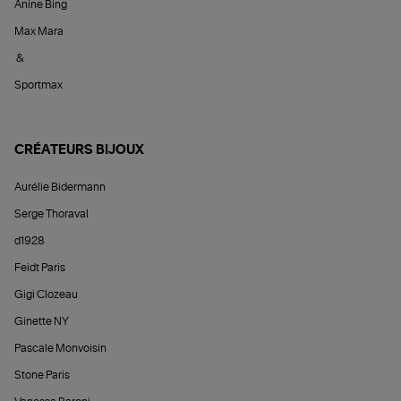
Anine Bing
Max Mara
&
Sportmax
CRÉATEURS BIJOUX
Aurélie Bidermann
Serge Thoraval
d1928
Feidt Paris
Gigi Clozeau
Ginette NY
Pascale Monvoisin
Stone Paris