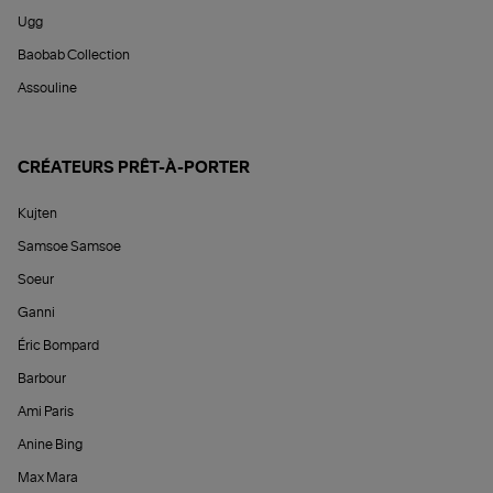
Ugg
Baobab Collection
Assouline
CRÉATEURS PRÊT-À-PORTER
Kujten
Samsoe Samsoe
Soeur
Ganni
Éric Bompard
Barbour
Ami Paris
Anine Bing
Max Mara