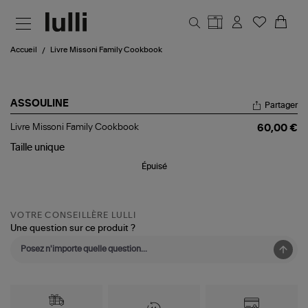
Aller au contenu principal
Accueil
Livre Missoni Family Cookbook
ASSOULINE
Partager
Livre
Livre Missoni Family Cookbook
60,00 €
Missoni
Family
Taille
unique
Cookbook
Épuisé
VOTRE CONSEILLÈRE LULLI
Une question sur ce produit ?