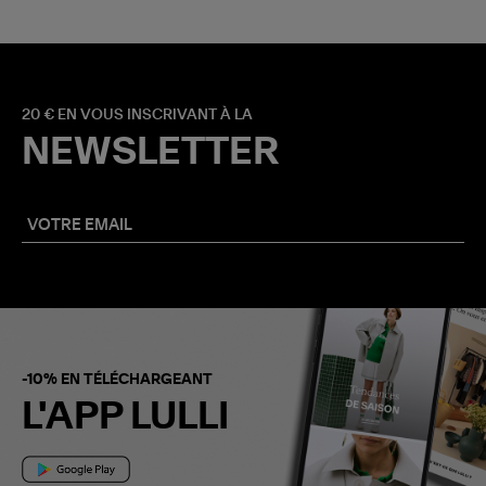
20 € EN VOUS INSCRIVANT À LA
NEWSLETTER
-10% EN TÉLÉCHARGEANT
L'APP LULLI