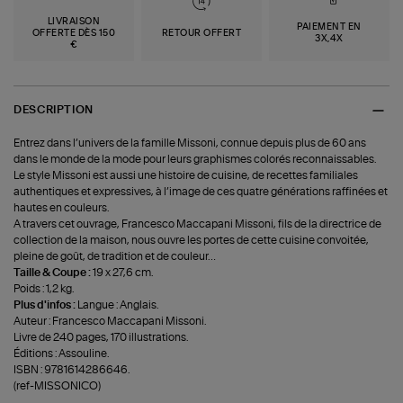
LIVRAISON
PAIEMENT EN
OFFERTE DÈS 150
RETOUR OFFERT
3X,4X
€
DESCRIPTION
Entrez dans l’univers de la famille Missoni, connue depuis plus de 60 ans
dans le monde de la mode pour leurs graphismes colorés reconnaissables.
Le style Missoni est aussi une histoire de cuisine, de recettes familiales
authentiques et expressives, à l’image de ces quatre générations raffinées et
hautes en couleurs.
A travers cet ouvrage, Francesco Maccapani Missoni, fils de la directrice de
collection de la maison, nous ouvre les portes de cette cuisine convoitée,
pleine de goût, de tradition et de couleur…
Taille & Coupe :
19 x 27,6 cm.
Poids : 1,2 kg.
Plus d'infos :
Langue : Anglais.
Auteur : Francesco Maccapani Missoni.
Livre de 240 pages, 170 illustrations.
Éditions : Assouline.
ISBN : 9781614286646.
(ref-MISSONICO)