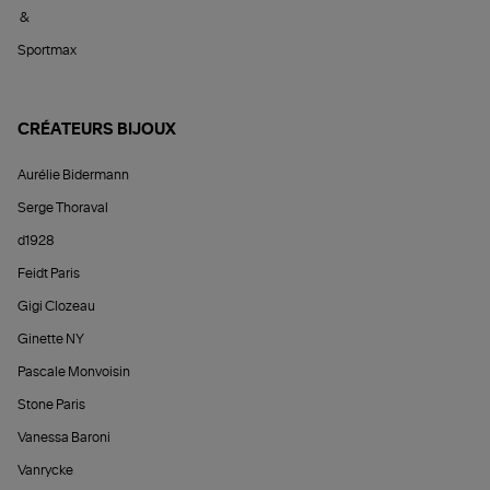
&
Sportmax
CRÉATEURS BIJOUX
Aurélie Bidermann
Serge Thoraval
d1928
Feidt Paris
Gigi Clozeau
Ginette NY
Pascale Monvoisin
Stone Paris
Vanessa Baroni
Vanrycke