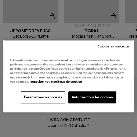
NOUVELLE COLLECTION
N
JEROME DREYFUSS
TORAL
Sac Bobi S Cuir Lamé
Mocassins Killian Sport
Veste
Champagne
Mousse
480,00 €
189,00 €
Continuer sans accepter
lulli-sur-la-toile.com utilise des cookies et technologies similaires à des fins de
performance, personnalisation, publicité et analyses, en collaboration avec des
partenaires tels que Google. Vous pouvez configurer vos choix via « Paramétrer »,
accepter l’ensemble des cookies (« J’accepte ») ou refuser ceux non strictement
nécessaires (« Continuer sans accepter »). Pour en savoir plus sur l’utilisation de
vos données,
consulter notre politique de cookies
Paramètres des cookies
Autoriser tous les cookies
LIVRAISON GRATUITE
à partir de 150 € d'achat*