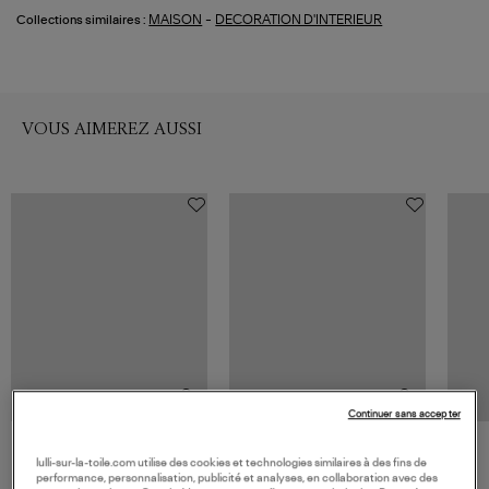
-
MAISON
DECORATION D'INTERIEUR
Collections similaires :
VOUS AIMEREZ AUSSI
Continuer sans accepter
ASSOULINE
ASSOULINE
lulli-sur-la-toile.com utilise des cookies et technologies similaires à des fins de
Livre Dolce Vita
Livre Venetian Chic
performance, personnalisation, publicité et analyses, en collaboration avec des