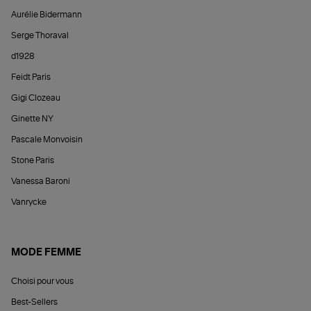
Aurélie Bidermann
Serge Thoraval
d1928
Feidt Paris
Gigi Clozeau
Ginette NY
Pascale Monvoisin
Stone Paris
Vanessa Baroni
Vanrycke
MODE FEMME
Choisi pour vous
Best-Sellers