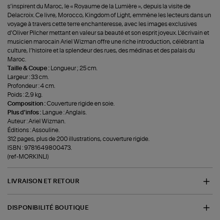
s’inspirent du Maroc, le « Royaume de la Lumière », depuis la visite de
Delacroix. Ce livre, Morocco, Kingdom of Light, emmène les lecteurs dans un
voyage à travers cette terre enchanteresse, avec les images exclusives
d’Oliver Pilcher mettant en valeur sa beauté et son esprit joyeux. L’écrivain et
musicien marocain Ariel Wizman offre une riche introduction, célébrant la
culture, l’histoire et la splendeur des rues, des médinas et des palais du
Maroc.
Taille & Coupe :
Longueur ; 25 cm.
Largeur : 33 cm.
Profondeur : 4 cm.
Poids : 2,9 kg.
Composition :
Couverture rigide en soie.
Plus d'infos :
Langue : Anglais.
Auteur : Ariel Wizman.
Éditions : Assouline.
312 pages, plus de 200 illustrations, couverture rigide.
ISBN : 9781649800473.
(ref-MORKINLI)
LIVRAISON ET RETOUR
DISPONIBILITÉ BOUTIQUE