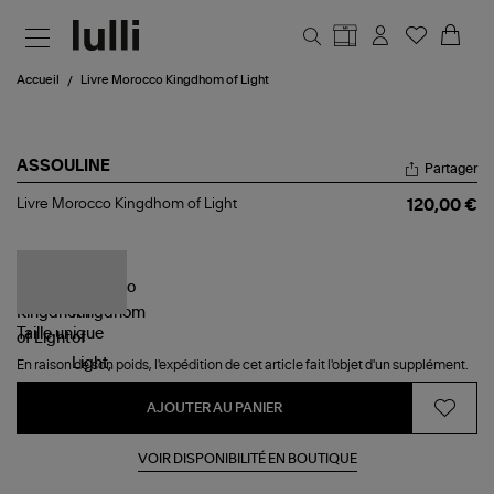
Aller au contenu principal
Accueil
Livre Morocco Kingdhom of Light
ASSOULINE
Partager
Livre
Livre Morocco Kingdhom of Light
120,00 €
Morocco
Kingdhom
of
Light
Taille
unique
En raison de son poids, l'expédition de cet article fait l'objet d'un supplément.
AJOUTER AU PANIER
VOIR DISPONIBILITÉ EN BOUTIQUE