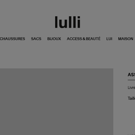
CHAUSSURES
SACS
BIJOUX
ACCESS & BEAUTÉ
LUI
MAISON
AS
Liv
Livr
Mo
Tail