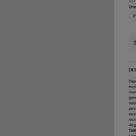
VOT
Une
DE
Depu
évol
mond
géné
veil
serv
seul
raco
4e g
Tail
Larg