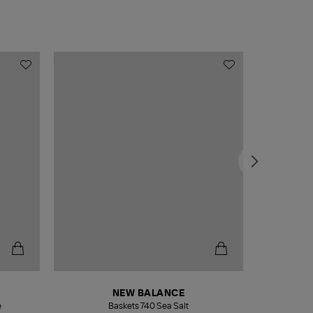
NEW BALANCE
e
Baskets 740 Sea Salt
Veste