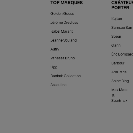
TOP MARQUES
CRÉATEUR
PORTER
Golden Goose
Kujten
Jérôme Dreyfuss
Samsoe Sam
Isabel Marant
Soeur
Jeanne Vouland
Ganni
Autry
Éric Bompar
Vanessa Bruno
Barbour
Ugg
Ami Paris
Baobab Collection
Anine Bing
Assouline
Max Mara
&
Sportmax