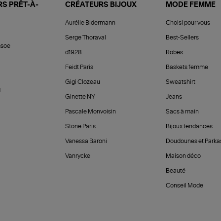
S PRÊT-À-
CRÉATEURS BIJOUX
MODE FEMME
Aurélie Bidermann
Choisi pour vous
Serge Thoraval
Best-Sellers
soe
d1928
Robes
Feidt Paris
Baskets femme
Gigi Clozeau
Sweatshirt
d
Ginette NY
Jeans
Pascale Monvoisin
Sacs à main
Stone Paris
Bijoux tendances
Vanessa Baroni
Doudounes et Parka
Vanrycke
Maison déco
Beauté
Conseil Mode