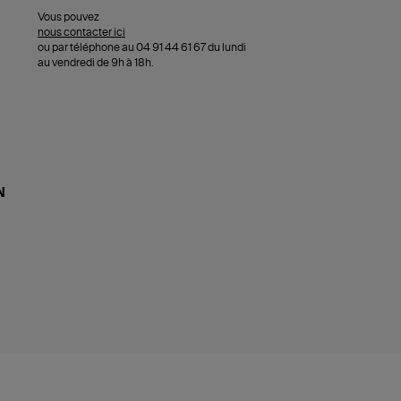
Vous pouvez
nous contacter ici
ou par téléphone au 04 91 44 61 67 du lundi
au vendredi de 9h à 18h.
N