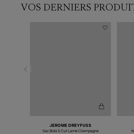
VOS DERNIERS PRODUI
N
JEROME DREYFUSS
te
Sac Bobi S Cuir Lamé Champagne
M