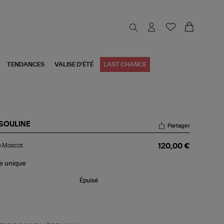
TENDANCES
VALISE D'ÉTÉ
LAST CHANCE
SOULINE
Partager
re
e Moscot
120,00 €
scot
le
unique
Épuisé