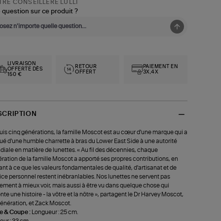
RE CONSEILLÈRE LULLI
 question sur ce produit ?
LIVRAISON
RETOUR
PAIEMENT EN
OFFERTE DÈS
OFFERT
3X,4X
150 €
SCRIPTION
is cinq générations, la famille Moscot est au cœur d'une marque qui a
ué d'une humble charrette à bras du Lower East Side à une autorité
iale en matière de lunettes. « Au fil des décennies, chaque
ration de la famille Moscot a apporté ses propres contributions, en
lant à ce que les valeurs fondamentales de qualité, d'artisanat et de
ice personnel restent inébranlables. Nos lunettes ne servent pas
ement à mieux voir, mais aussi à être vu dans quelque chose qui
nte une histoire - la vôtre et la nôtre », partagent le Dr Harvey Moscot,
énération, et Zack Moscot.
le & Coupe :
Longueur : 25 cm.
eur : 33 cm.