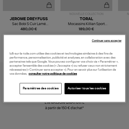
NOUVELLE COLLECTION
N
JEROME DREYFUSS
TORAL
Sac Bobi S Cuir Lamé
Mocassins Killian Sport
Champagne
Mousse
480,00 €
189,00 €
Continuer sans accepter
lulli-sur-la-toile.com utilise des cookies et technologies similaires à des fins de
performance, personnalisation, publicité et analyses, en collaboration avec des
partenaires tels que Google. Vous pouvez configurer vos choix via « Paramétrer »,
accepter l’ensemble des cookies (« J’accepte ») ou refuser ceux non strictement
nécessaires (« Continuer sans accepter »). Pour en savoir plus sur l’utilisation de
vos données,
consulter notre politique de cookies
Paramètres des cookies
Autoriser tous les cookies
LIVRAISON GRATUITE
à partir de 150 € d'achat*