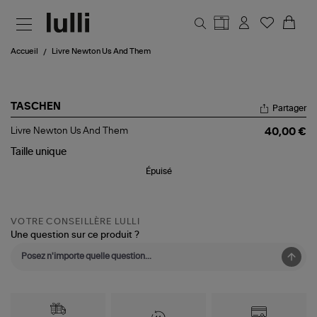
Aller au contenu principal
Accueil
Livre Newton Us And Them
TASCHEN
Partager
Livre
Livre Newton Us And Them
40,00 €
Newton
Us
Taille
unique
And
Épuisé
Them
VOTRE CONSEILLÈRE LULLI
Une question sur ce produit ?