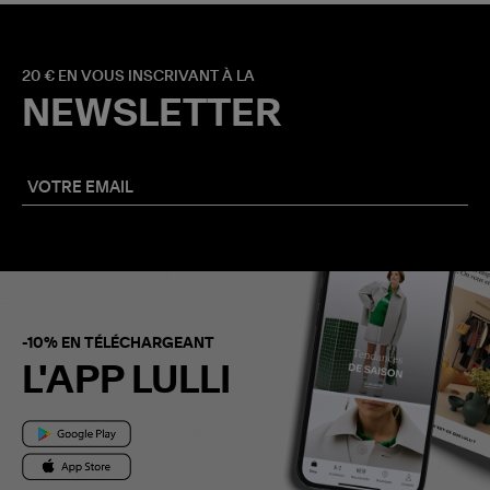
20 € EN VOUS INSCRIVANT À LA
NEWSLETTER
-10% EN TÉLÉCHARGEANT
L'APP LULLI