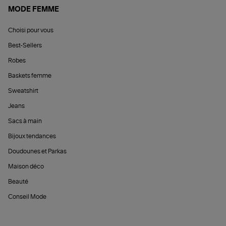
MODE FEMME
Choisi pour vous
Best-Sellers
Robes
Baskets femme
Sweatshirt
Jeans
Sacs à main
Bijoux tendances
Doudounes et Parkas
Maison déco
Beauté
Conseil Mode