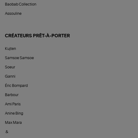
Baobab Collection
Assouline
CRÉATEURS PRÊT-À-PORTER
Kujten
Samsoe Samsoe
Soeur
Ganni
Éric Bompard
Barbour
Ami Paris
Anine Bing
Max Mara
&