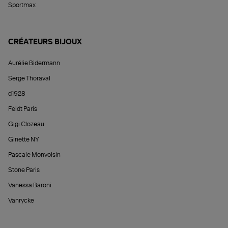
Sportmax
CRÉATEURS BIJOUX
Aurélie Bidermann
Serge Thoraval
d1928
Feidt Paris
Gigi Clozeau
Ginette NY
Pascale Monvoisin
Stone Paris
Vanessa Baroni
Vanrycke