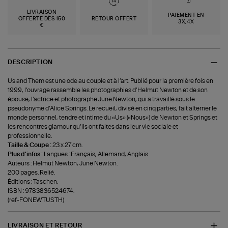
LIVRAISON
PAIEMENT EN
OFFERTE DÈS 150
RETOUR OFFERT
3X,4X
€
DESCRIPTION
Us and Them est une ode au couple et à l’art. Publié pour la première fois en
1999, l’ouvrage rassemble les photographies d’Helmut Newton et de son
épouse, l’actrice et photographe June Newton, qui a travaillé sous le
pseudonyme d’Alice Springs. Le recueil, divisé en cinq parties, fait alterner le
monde personnel, tendre et intime du «Us» («Nous») de Newton et Springs et
les rencontres glamour qu’ils ont faites dans leur vie sociale et
professionnelle.
Taille & Coupe :
23 x 27 cm.
Plus d'infos :
Langues : Français, Allemand, Anglais.
Auteurs : Helmut Newton, June Newton.
200 pages. Relié.
Éditions : Taschen.
ISBN : 9783836524674.
(ref-FONEWTUSTH)
LIVRAISON ET RETOUR