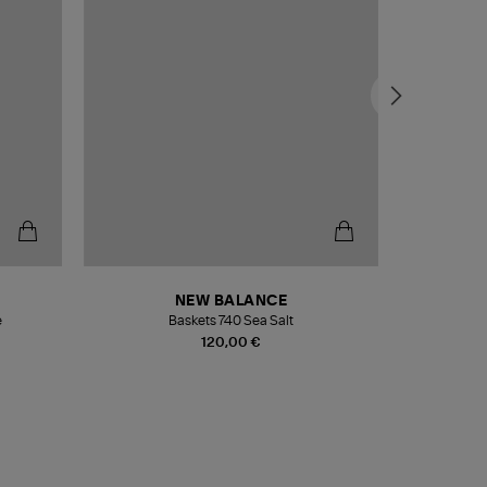
NEW BALANCE
e
Baskets 740 Sea Salt
Veste
120,00 €