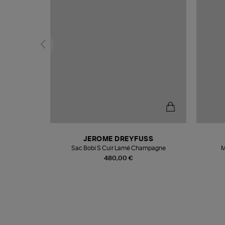
N
JEROME DREYFUSS
te
Sac Bobi S Cuir Lamé Champagne
M
480,00 €