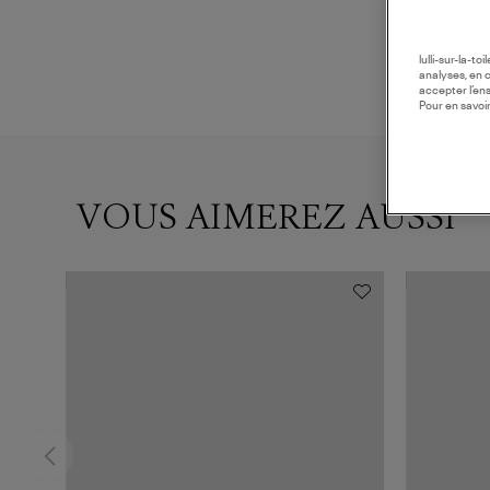
lulli-sur-la-t
analyses, en 
accepter l’en
Pour en savoir
VOUS AIMEREZ AUSSI