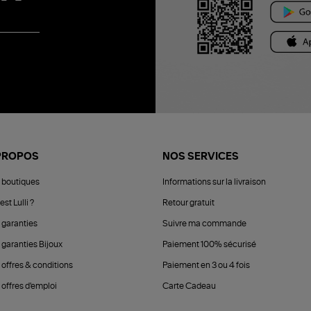
PROPOS
NOS SERVICES
 boutiques
Informations sur la livraison
est Lulli ?
Retour gratuit
 garanties
Suivre ma commande
 garanties Bijoux
Paiement 100% sécurisé
 offres & conditions
Paiement en 3 ou 4 fois
offres d'emploi
Carte Cadeau