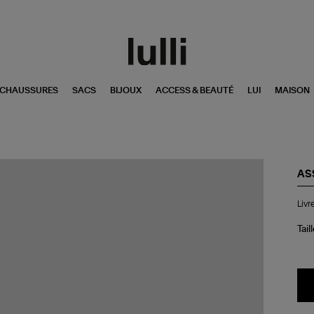
CHAUSSURES
SACS
BIJOUX
ACCESS & BEAUTÉ
LUI
MAISON
AS
Liv
Livr
Nut
Tail