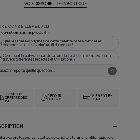
VOIR DISPONIBILITÉ EN BOUTIQUE
RE CONSEILLÈRE LULLI
 question sur ce produit ?
Quelles sont les origines de cette célèbre pâte à tartiner et
comment a-t-elle évolué au fil du temps ?
Comment la polyvalence de ce produit est-elle mise en valeur à
travers différentes recettes et utilisations ?
LIVRAISON
RETOUR
PAIEMENT EN
OFFERTE DÈS
OFFERT
3X,4X
150 €
SCRIPTION
lla explore toutes les facettes de sa pâte à tartiner emblématique en