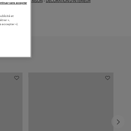
MAISON
-
DECORATION D'INTERIEUR
ections similaires :
ntinuer sans accepter
ublicité et
étrer »,
s accepter »).