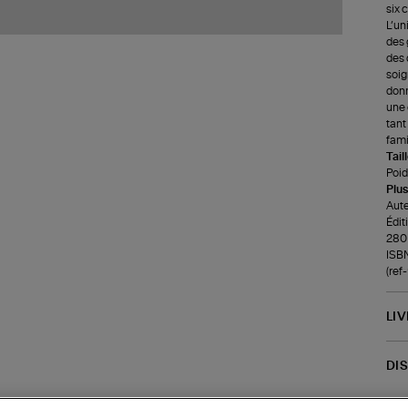
six 
L’un
des 
des 
soig
donn
une 
tant
fami
Tail
Poids
Plus
Aute
Édit
280 
ISB
(re
LI
DI