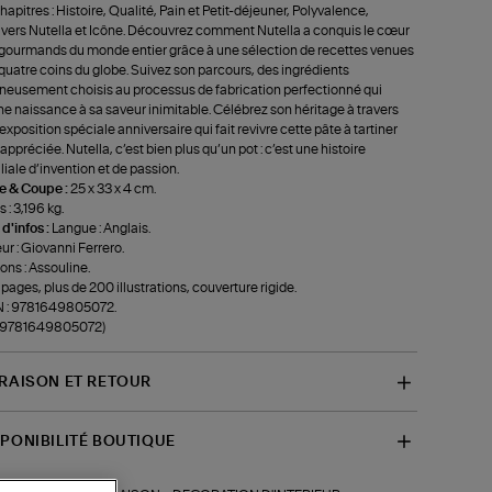
chapitres : Histoire, Qualité, Pain et Petit-déjeuner, Polyvalence,
ivers Nutella et Icône. Découvrez comment Nutella a conquis le cœur
gourmands du monde entier grâce à une sélection de recettes venues
quatre coins du globe. Suivez son parcours, des ingrédients
neusement choisis au processus de fabrication perfectionné qui
e naissance à sa saveur inimitable. Célébrez son héritage à travers
exposition spéciale anniversaire qui fait revivre cette pâte à tartiner
 appréciée. Nutella, c’est bien plus qu’un pot : c’est une histoire
liale d’invention et de passion.
le & Coupe :
25 x 33 x 4 cm.
 : 3,196 kg.
 d'infos :
Langue : Anglais.
ur : Giovanni Ferrero.
ions : Assouline.
pages, plus de 200 illustrations, couverture rigide.
N : 9781649805072.
f-9781649805072)
VRAISON ET RETOUR
SPONIBILITÉ BOUTIQUE