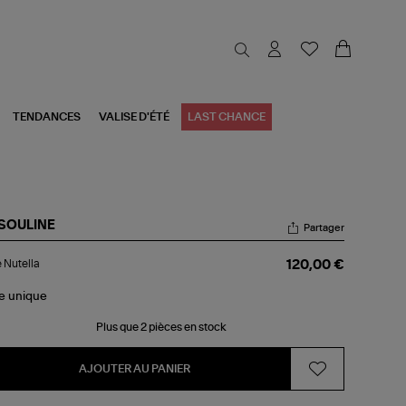
TENDANCES
VALISE D'ÉTÉ
LAST CHANCE
SOULINE
Partager
re
e Nutella
120,00 €
ella
le
unique
Plus que 2 pièces en stock
AJOUTER AU PANIER