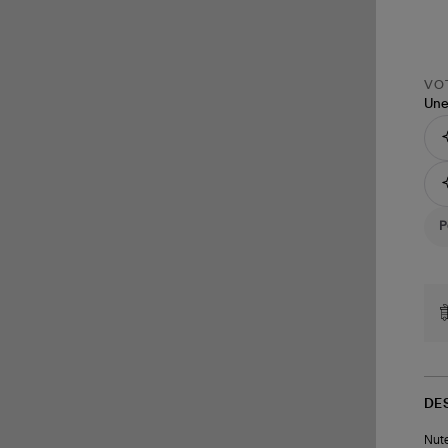
VOT
Une
DE
Nute