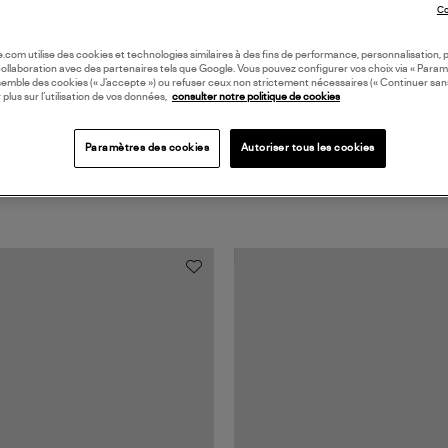
Coll
Co
oile.com utilise des cookies et technologies similaires à des fins de performance, personnalisation, p
collaboration avec des partenaires tels que Google. Vous pouvez configurer vos choix via « Param
semble des cookies (« J’accepte ») ou refuser ceux non strictement nécessaires (« Continuer san
 plus sur l’utilisation de vos données,
consulter notre politique de cookies
Paramètres des cookies
Autoriser tous les cookies