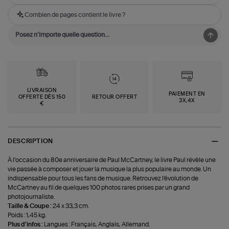
Combien de pages contient le livre ?
LIVRAISON
PAIEMENT EN
OFFERTE DÈS 150
RETOUR OFFERT
3X,4X
€
DESCRIPTION
À l’occasion du 80e anniversaire de Paul McCartney, le livre Paul révèle une
vie passée à composer et jouer la musique la plus populaire au monde. Un
indispensable pour tous les fans de musique. Retrouvez l'évolution de
McCartney au fil de quelques 100 photos rares prises par un grand
photojournaliste.
Taille & Coupe :
24 x 33,3 cm.
Poids : 1,45 kg.
Plus d'infos :
Langues : Français, Anglais, Allemand.