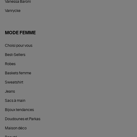
Vanessa Baroni
Vanrycke
MODE FEMME
Choisi pour vous
Best-Sellers
Robes
Baskets femme
Sweatshirt
Jeans
Sacs à main
Bijoux tendances
Doudounes et Parkas
Maison déco