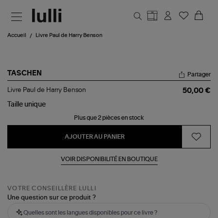
Aller au contenu principal
Accueil
Livre Paul de Harry Benson
TASCHEN
Partager
Livre
Livre Paul de Harry Benson
50,00 €
Paul
de
Taille
unique
Harry
Plus que 2 pièces en stock
Benson
AJOUTER AU PANIER
VOIR DISPONIBILITÉ EN BOUTIQUE
VOTRE CONSEILLÈRE LULLI
Une question sur ce produit ?
Quelles sont les langues disponibles pour ce livre ?