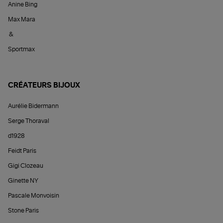
Anine Bing
Max Mara
&
Sportmax
CRÉATEURS BIJOUX
Aurélie Bidermann
Serge Thoraval
d1928
Feidt Paris
Gigi Clozeau
Ginette NY
Pascale Monvoisin
Stone Paris