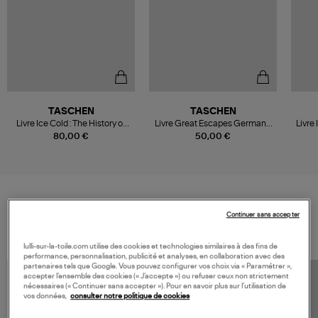
TASCHEN
TASCHEN
Livre Ice Cold : The History of
Livre Great Escapes Germany.
Livre
Hip-Hop Jewelry
The Hotel Book
80,00 €
50,00 €
VOS DERNIERS PRODUITS VUS
Continuer sans accepter
lulli-sur-la-toile.com utilise des cookies et technologies similaires à des fins de
performance, personnalisation, publicité et analyses, en collaboration avec des
partenaires tels que Google. Vous pouvez configurer vos choix via « Paramétrer »,
accepter l’ensemble des cookies (« J’accepte ») ou refuser ceux non strictement
nécessaires (« Continuer sans accepter »). Pour en savoir plus sur l’utilisation de
vos données,
consulter notre politique de cookies