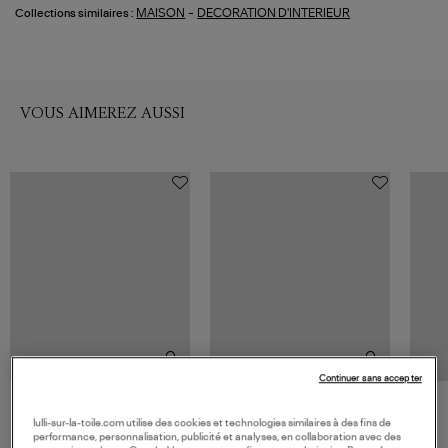
-
MAISON
DECORATION D'INTERIEUR
Collections similaires :
VOUS AIMEREZ AUSSI
Continuer sans accepter
ASSOULINE
ASSOULINE
lulli-sur-la-toile.com utilise des cookies et technologies similaires à des fins de
Livre Paris Chic
Livre Tulum Gypset
performance, personnalisation, publicité et analyses, en collaboration avec des
120,00 €
105,00 €