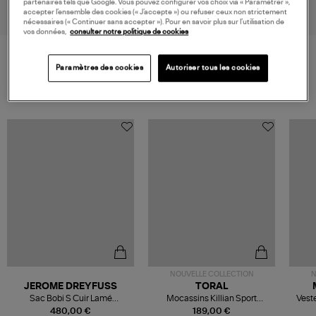
partenaires tels que Google. Vous pouvez configurer vos choix via « Paramétrer »,
accepter l’ensemble des cookies (« J’accepte ») ou refuser ceux non strictement
nécessaires (« Continuer sans accepter »). Pour en savoir plus sur l’utilisation de
vos données,
consulter notre politique de cookies
Paramètres des cookies
Autoriser tous les cookies
VOS DERNIERS PRODUITS VUS
NOUVELLE COLLECTION
N
JEROME DREYFUSS
TORAL
Sac Bobi S Cuir Lamé
Mocassins Killian Sport
Veste
Champagne
Mousse
480,00 €
189,00 €