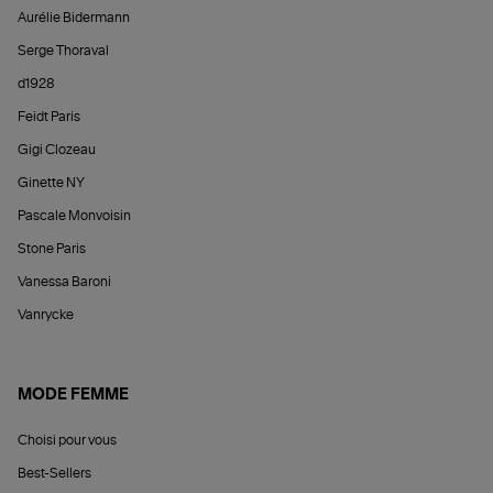
Aurélie Bidermann
Serge Thoraval
d1928
Feidt Paris
Gigi Clozeau
Ginette NY
Pascale Monvoisin
Stone Paris
Vanessa Baroni
Vanrycke
MODE FEMME
Choisi pour vous
Best-Sellers