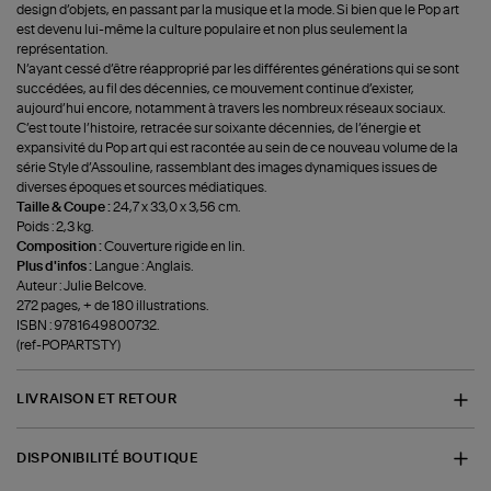
design d’objets, en passant par la musique et la mode. Si bien que le Pop art
est devenu lui-même la culture populaire et non plus seulement la
représentation.
N’ayant cessé d’être réapproprié par les différentes générations qui se sont
succédées, au fil des décennies, ce mouvement continue d’exister,
aujourd’hui encore, notamment à travers les nombreux réseaux sociaux.
C’est toute l’histoire, retracée sur soixante décennies, de l’énergie et
expansivité du Pop art qui est racontée au sein de ce nouveau volume de la
série Style d’Assouline, rassemblant des images dynamiques issues de
diverses époques et sources médiatiques.
Taille & Coupe :
24,7 x 33,0 x 3,56 cm.
Poids : 2,3 kg.
Composition :
Couverture rigide en lin.
Plus d'infos :
Langue : Anglais.
Auteur : Julie Belcove.
272 pages, + de 180 illustrations.
ISBN : 9781649800732.
(ref-POPARTSTY)
LIVRAISON ET RETOUR
DISPONIBILITÉ BOUTIQUE