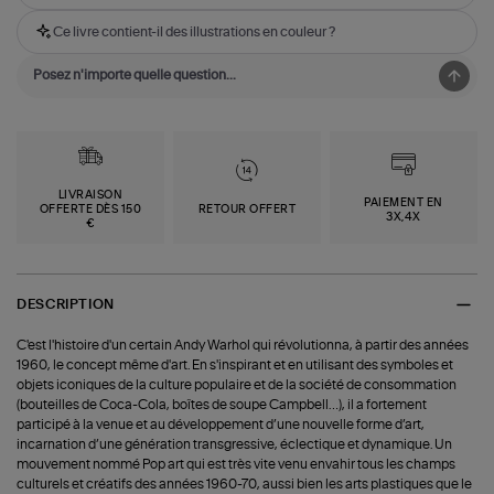
Ce livre contient-il des illustrations en couleur ?
LIVRAISON
PAIEMENT EN
OFFERTE DÈS 150
RETOUR OFFERT
3X,4X
€
DESCRIPTION
C'est l'histoire d'un certain Andy Warhol qui révolutionna, à partir des années
1960, le concept même d'art. En s'inspirant et en utilisant des symboles et
objets iconiques de la culture populaire et de la société de consommation
(bouteilles de Coca-Cola, boîtes de soupe Campbell…), il a fortement
participé à la venue et au développement d’une nouvelle forme d’art,
incarnation d’une génération transgressive, éclectique et dynamique. Un
mouvement nommé Pop art qui est très vite venu envahir tous les champs
culturels et créatifs des années 1960-70, aussi bien les arts plastiques que le