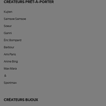
CRÉATEURS PRÊT-À-PORTER
Kujten
Samsoe Samsoe
Soeur
Ganni
Éric Bompard
Barbour
Ami Paris
Anine Bing
Max Mara
&
Sportmax
CRÉATEURS BIJOUX