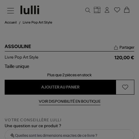
Aller au contenu principal
Accueil
Livre Pop Art Style
ASSOULINE
Partager
Livre
Livre Pop Art Style
120,00 €
Pop
Art
Taille
unique
Style
Plus que 2 pièces en stock
AJOUTER AU PANIER
VOIR DISPONIBILITÉ EN BOUTIQUE
VOTRE CONSEILLÈRE LULLI
Une question sur ce produit ?
Quelles sont les dimensions exactes de ce livre ?