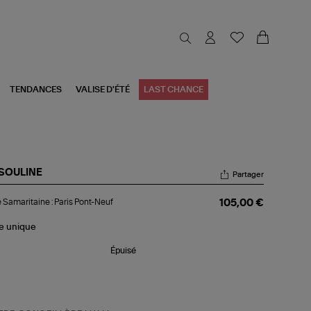
TENDANCES
VALISE D'ÉTÉ
LAST CHANCE
SOULINE
Partager
re
e Samaritaine : Paris Pont-Neuf
105,00 €
aritaine
is
le
unique
t-
uf
Épuisé