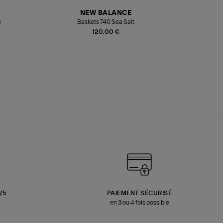
NEW BALANCE
e
Baskets 740 Sea Salt
Veste
120,00 €
3/5
PAIEMENT SÉCURISÉ
en 3 ou 4 fois possible