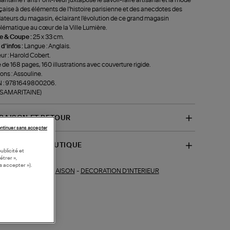
çaise à des éléments de l'histoire parisienne et des anecdotes des
ateurs du magasin, éclairant l'évolution de ce grand magasin
ématique au cœur de la Ville Lumière.
le & Coupe :
25 x 33 cm.
 d'infos :
Langue : Anglais.
ur : Harold Cobert.
e de 168 pages, 160 illustrations avec couverture rigide.
ions : Assouline.
N : 9781649800206.
f-SAMARITAINE)
VRAISON ET RETOUR
ntinuer sans accepter
SPONIBILITÉ BOUTIQUE
ublicité et
étrer »,
s accepter »).
MAISON
-
DECORATION D'INTERIEUR
ections similaires :