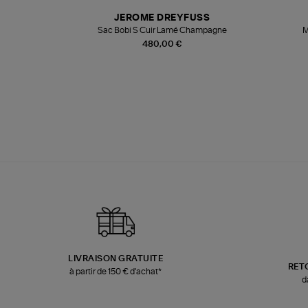
N
JEROME DREYFUSS
te
Sac Bobi S Cuir Lamé Champagne
M
480,00 €
LIVRAISON GRATUITE
RET
à partir de 150 € d'achat*
d