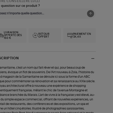
RE CONSEILLÈRE LULLI
 question sur ce produit ?
LIVRAISON
RETOUR
PAIEMENT EN
OFFERTE DÈS
OFFERT
3X,4X
150 €
SCRIPTION
amaritaine, c'est un nom qui fait rêver et qui, pour beaucoup de
siens, évoque un flot de souvenirs. De l'Art nouveau à Zola, l'histoire du
d magasin de la Samaritaine se déroule ici sous la forme d'un ABC
que pour commémorer sa rénovation et sa renaissance au XXIe siècle.
oyau architectural offre à nouveau une expérience de shopping
entiquement française, mêlant le chic de l'avenue Montaigne et
biance branchée du Marais. L'art de vivre à la française y est élevé, au-
 du simple espace commercial, offrant de nouvelles expériences, un
tail de restaurants, des conférences et des expositions, un spa et
 un hôtel cinq étoiles. Illustré de photographies saisissantes,
ritaine Paris Pont-Neuf juxtapose le savoir-faire artisanal et la mode