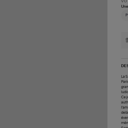
VOT
Une
DE
La S
Pari
gran
ludi
Ce j
auth
l'am
delà
éven
même
Sama