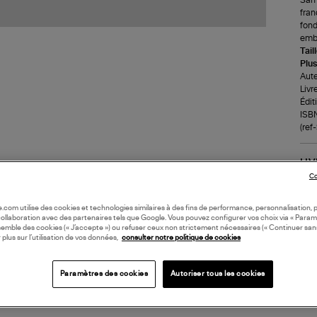
fran
fond
embl
Tail
Plus
Aute
Livr
Édit
ISB
(re
LI
Co
DI
oile.com utilise des cookies et technologies similaires à des fins de performance, personnalisation, p
collaboration avec des partenaires tels que Google. Vous pouvez configurer vos choix via « Param
semble des cookies (« J’accepte ») ou refuser ceux non strictement nécessaires (« Continuer san
Coll
 plus sur l’utilisation de vos données,
consulter notre politique de cookies
Paramètres des cookies
Autoriser tous les cookies