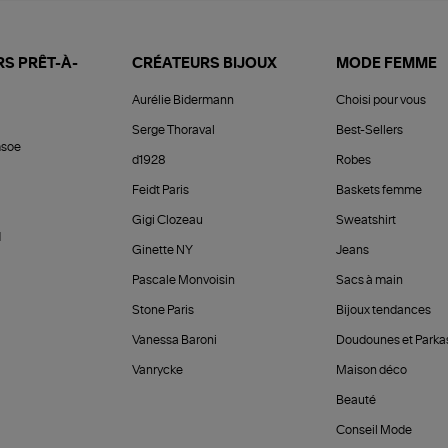
S PRÊT-À-
CRÉATEURS BIJOUX
MODE FEMME
Aurélie Bidermann
Choisi pour vous
Serge Thoraval
Best-Sellers
soe
d1928
Robes
Feidt Paris
Baskets femme
Gigi Clozeau
Sweatshirt
d
Ginette NY
Jeans
Pascale Monvoisin
Sacs à main
Stone Paris
Bijoux tendances
Vanessa Baroni
Doudounes et Parka
Vanrycke
Maison déco
Beauté
Conseil Mode