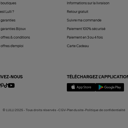
 boutiques
Informations sur la livraison
est Lulli ?
Retour gratuit
 garanties
Suivre ma commande
 garanties Bijoux
Paiement 100% sécurisé
 offres & conditions
Paiement en 3 ou 4 fois
offres d'emploi
Carte Cadeau
IVEZ-NOUS
TÉLÉCHARGEZ L'APPLICATIO
© LULLI 2025 - Tous droits réservés -CGV-Plan du site-Politique de confidentialité