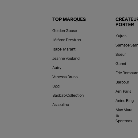
TOP MARQUES
CRÉATEUR
PORTER
Golden Goose
Kujten
Jérôme Dreyfuss
Samsoe Sam
Isabel Marant
Soeur
Jeanne Vouland
Ganni
Autry
Éric Bompar
Vanessa Bruno
Barbour
Ugg
Ami Paris
Baobab Collection
Anine Bing
Assouline
Max Mara
&
Sportmax