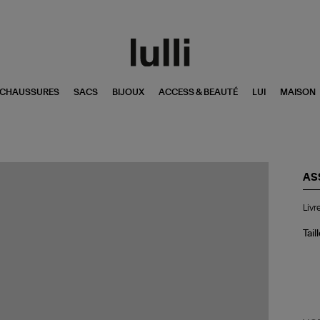
CHAUSSURES
SACS
BIJOUX
ACCESS & BEAUTÉ
LUI
MAISON
AS
Liv
Livr
Sam
:
Par
Tail
Pon
Ne