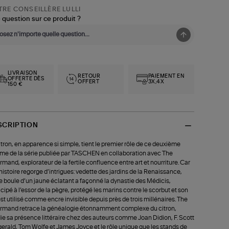
RE CONSEILLÈRE LULLI
 question sur ce produit ?
LIVRAISON
RETOUR
PAIEMENT EN
OFFERTE DÈS
OFFERT
3X,4X
150 €
SCRIPTION
itron, en apparence si simple, tient le premier rôle de ce deuxième
me de la série publiée par TASCHEN en collaboration avec The
mand, explorateur de la fertile confluence entre art et nourriture. Car
histoire regorge d’intrigues: vedette des jardins de la Renaissance,
e boule d’un jaune éclatant a façonné la dynastie des Médicis,
icipé à l’essor de la pègre, protégé les marins contre le scorbut et son
est utilisé comme encre invisible depuis près de trois millénaires. The
mand retrace la généalogie étonnamment complexe du citron,
ie sa présence littéraire chez des auteurs comme Joan Didion, F. Scott
gerald, Tom Wolfe et James Joyce et le rôle unique que les stands de