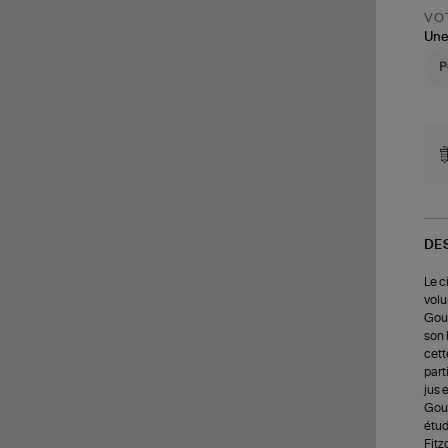
VOT
Une
DE
Le c
volu
Gour
son 
cett
part
jus 
Gour
étud
Fitz