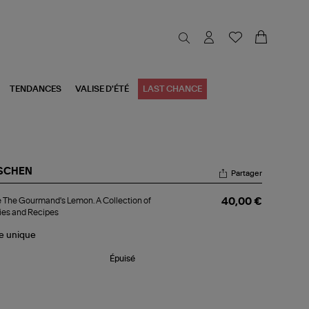
TENDANCES
VALISE D'ÉTÉ
LAST CHANCE
SCHEN
Partager
re
e The Gourmand's Lemon. A Collection of
40,00 €
e
ies and Recipes
urmand's
mon.
le
unique
lection
Épuisé
ries
d
ipes