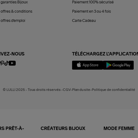
 garanties Bijoux
Paiement 100% sécurisé
 offres & conditions
Paiement en 3 ou 4 fois
offres d'emploi
Carte Cadeau
IVEZ-NOUS
TÉLÉCHARGEZ L'APPLICATIO
© LULLI 2025 - Tous droits réservés -CGV-Plan du site-Politique de confidentialité
S PRÊT-À-
CRÉATEURS BIJOUX
MODE FEMME