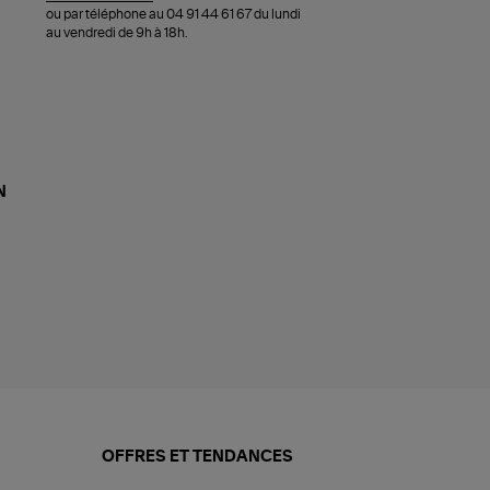
ou par téléphone au 04 91 44 61 67 du lundi
au vendredi de 9h à 18h.
N
OFFRES ET TENDANCES