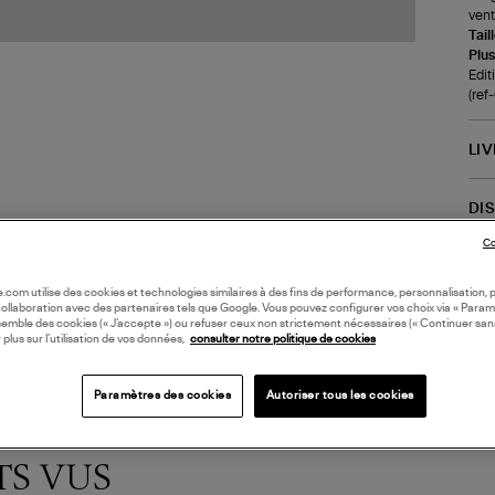
vent
Tail
Plus
Edit
(re
LI
DI
Co
Coll
oile.com utilise des cookies et technologies similaires à des fins de performance, personnalisation, p
collaboration avec des partenaires tels que Google. Vous pouvez configurer vos choix via « Param
semble des cookies (« J’accepte ») ou refuser ceux non strictement nécessaires (« Continuer san
 plus sur l’utilisation de vos données,
consulter notre politique de cookies
Paramètres des cookies
Autoriser tous les cookies
TS VUS