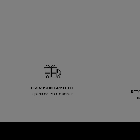
LIVRAISON GRATUITE
RET
à partir de 150 € d'achat*
d