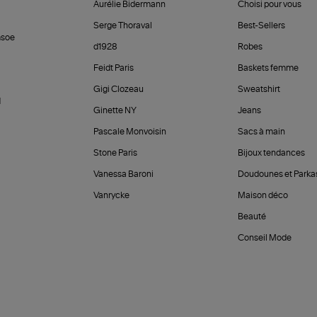
Aurélie Bidermann
Choisi pour vous
Serge Thoraval
Best-Sellers
soe
d1928
Robes
Feidt Paris
Baskets femme
Gigi Clozeau
Sweatshirt
d
Ginette NY
Jeans
Pascale Monvoisin
Sacs à main
Stone Paris
Bijoux tendances
Vanessa Baroni
Doudounes et Parka
Vanrycke
Maison déco
Beauté
Conseil Mode