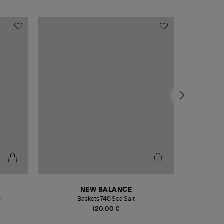
NEW BALANCE
e
Baskets 740 Sea Salt
Veste
120,00 €