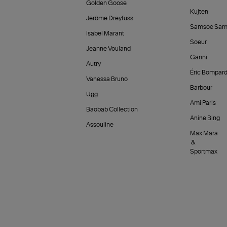
Golden Goose
Kujten
Jérôme Dreyfuss
Samsoe Sam
Isabel Marant
Soeur
Jeanne Vouland
Ganni
Autry
Éric Bompar
Vanessa Bruno
Barbour
Ugg
Ami Paris
Baobab Collection
Anine Bing
Assouline
Max Mara
&
Sportmax