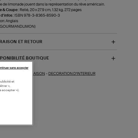
e de limonade jouent dans la représentation du rêve américain.
le & Coupe :
Relié, 20 x 27.9 cm, 1.32 kg, 272 pages
 d'infos :
ISBN 978-3-8365-8590-3
ion: Anglais
f-GOURMANDLIMON)
VRAISON ET RETOUR
SPONIBILITÉ BOUTIQUE
ntinuer sans accepter
MAISON
-
DECORATION D'INTERIEUR
ections similaires :
ublicité et
étrer »,
s accepter »).