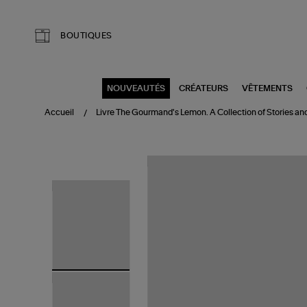
Aller au contenu principal
BOUTIQUES
NOUVEAUTÉS
CRÉATEURS
VÊTEMENTS
Accueil
Livre The Gourmand's Lemon. A Collection of Stories an