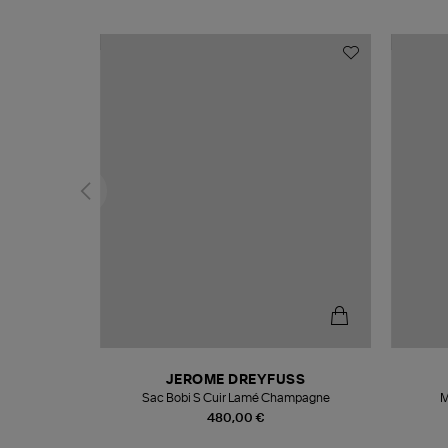
N
JEROME DREYFUSS
te
Sac Bobi S Cuir Lamé Champagne
M
480,00 €