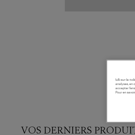
lulli-sur-la-t
analyses, en 
accepter l’en
Pour en savoir
VOS DERNIERS PRODUI