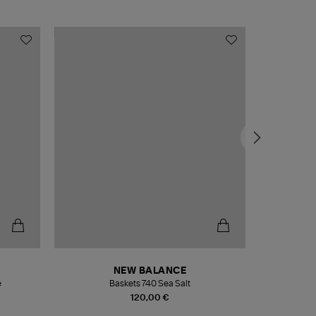
NEW BALANCE
e
Baskets 740 Sea Salt
Veste
120,00 €