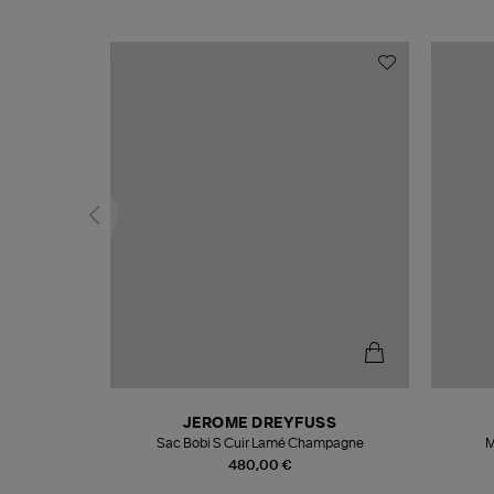
N
JEROME DREYFUSS
te
Sac Bobi S Cuir Lamé Champagne
M
480,00 €