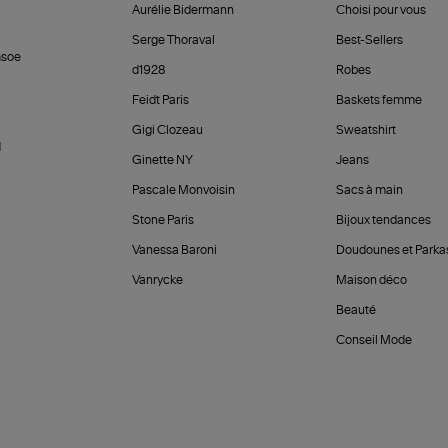
Aurélie Bidermann
Choisi pour vous
Serge Thoraval
Best-Sellers
soe
d1928
Robes
Feidt Paris
Baskets femme
Gigi Clozeau
Sweatshirt
d
Ginette NY
Jeans
Pascale Monvoisin
Sacs à main
Stone Paris
Bijoux tendances
Vanessa Baroni
Doudounes et Parka
Vanrycke
Maison déco
Beauté
Conseil Mode