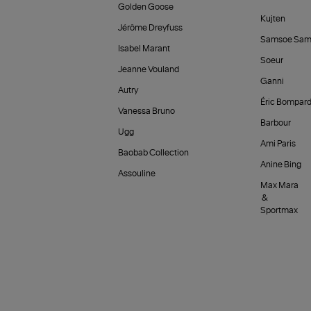
Golden Goose
Kujten
Jérôme Dreyfuss
Samsoe Sam
Isabel Marant
Soeur
Jeanne Vouland
Ganni
Autry
Éric Bompar
Vanessa Bruno
Barbour
Ugg
Ami Paris
Baobab Collection
Anine Bing
Assouline
Max Mara
&
Sportmax