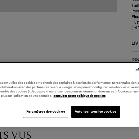
Tail
Poids
Plus
illu
(re
LI
DI
Co
Coll
oile.com utilise des cookies et technologies similaires à des fins de performance, personnalisation, p
collaboration avec des partenaires tels que Google. Vous pouvez configurer vos choix via « Param
semble des cookies (« J’accepte ») ou refuser ceux non strictement nécessaires (« Continuer san
 plus sur l’utilisation de vos données,
consulter notre politique de cookies
Paramètres des cookies
Autoriser tous les cookies
TS VUS