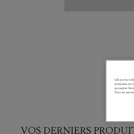
lulli-sur-la-t
analyses, en 
accepter l’en
Pour en savoir
VOS DERNIERS PRODUI