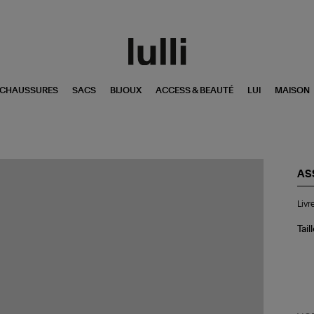
CHAUSSURES
SACS
BIJOUX
ACCESS & BEAUTÉ
LUI
MAISON
AS
Liv
Livr
Th
Liv
Ro
Tail