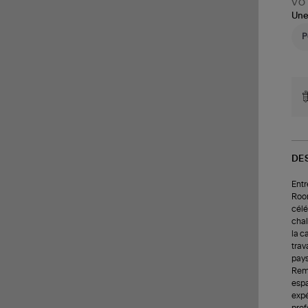
VOT
Une
DE
Entr
Room
célé
chal
la c
trav
pays
Remp
espa
expé
prof