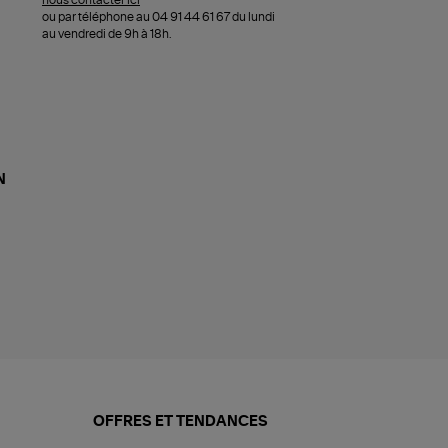
nous contacter ici
ou par téléphone au 04 91 44 61 67 du lundi
au vendredi de 9h à 18h.
N
OFFRES ET TENDANCES