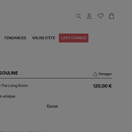
TENDANCES
VALISE D'ÉTÉ
LAST CHANCE
SOULINE
Partager
re
e The Living Room
120,00 €
e
ing
om
le
unique
Épuisé