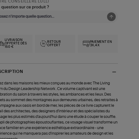
RE CONSEILLÈRE LULLI
 question sur ce produit ?
LIVRAISON
RETOUR
PAIEMENT EN
OFFERTE DÈS
OFFERT
3X,4X
150 €
SCRIPTION
ez dans les maisons les mieux conçues au monde avec The Living
 du Design Leadership Network . Ce volume captivant est une
bration du salon à travers les styles, les ambiances et les lieux. Des
ets au sommet des montagnes aux demeures urbaines, des retraites à
ampagne aux oasis en bord de mer, les pièces de ce livre capturent le
ail des architectes, des designers d'intérieur et des spécialistes du
age les plus estimés d'aujourd'hui dans une étude à couper le souffle.
li de photographies époustouflantes, ce voyage visuel transforme un
ce familier en une expérience esthétique extraordinaire - une
rience qui ne manquera pas d'inspirer les amateurs de design et les
essionnels.