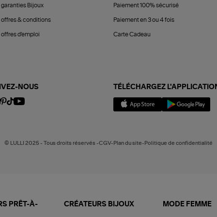
 garanties Bijoux
Paiement 100% sécurisé
 offres & conditions
Paiement en 3 ou 4 fois
offres d'emploi
Carte Cadeau
IVEZ-NOUS
TÉLÉCHARGEZ L'APPLICATIO
© LULLI 2025 - Tous droits réservés -CGV-Plan du site-Politique de confidentialité
S PRÊT-À-
CRÉATEURS BIJOUX
MODE FEMME