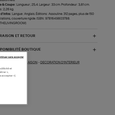
le & Coupe :
Longueur ; 25,4. Largeur : 33 cm. Profondeur : 3,81 cm.
 : 2,26 kg.
 d'infos :
Langue : Anglais. Éditions : Assouline. 312 pages, plus de 150
strations, couverture rigide. ISBN : 9781649803788.
f-THELIVINGROOM)
VRAISON ET RETOUR
SPONIBILITÉ BOUTIQUE
ntinuer sans accepter
MAISON
-
DECORATION D'INTERIEUR
ections similaires :
ublicité et
étrer »,
s accepter »).