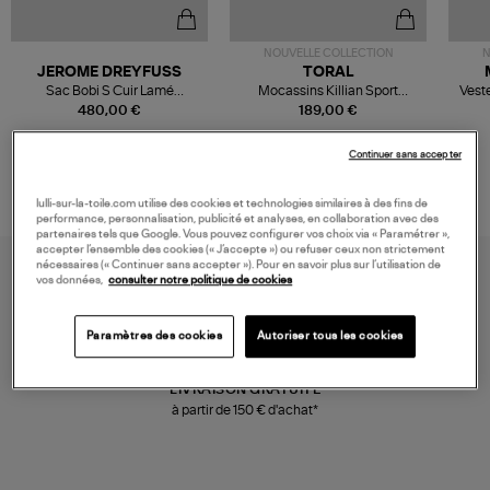
NOUVELLE COLLECTION
N
JEROME DREYFUSS
TORAL
Sac Bobi S Cuir Lamé
Mocassins Killian Sport
Veste
Champagne
Mousse
480,00 €
189,00 €
Continuer sans accepter
lulli-sur-la-toile.com utilise des cookies et technologies similaires à des fins de
performance, personnalisation, publicité et analyses, en collaboration avec des
partenaires tels que Google. Vous pouvez configurer vos choix via « Paramétrer »,
accepter l’ensemble des cookies (« J’accepte ») ou refuser ceux non strictement
nécessaires (« Continuer sans accepter »). Pour en savoir plus sur l’utilisation de
vos données,
consulter notre politique de cookies
Paramètres des cookies
Autoriser tous les cookies
LIVRAISON GRATUITE
à partir de 150 € d'achat*