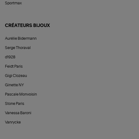
Sportmax
CRÉATEURS BIJOUX
Aurélie Bidermann
Serge Thoraval
d1928
Feidt Paris
Gigi Clozeau
Ginette NY
Pascale Monvoisin
Stone Paris
Vanessa Baroni
Vanrycke