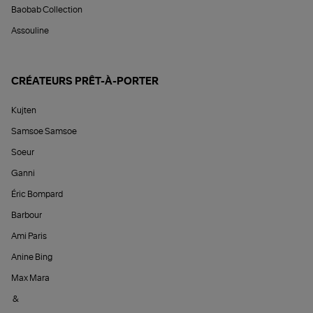
Baobab Collection
Assouline
CRÉATEURS PRÊT-À-PORTER
Kujten
Samsoe Samsoe
Soeur
Ganni
Éric Bompard
Barbour
Ami Paris
Anine Bing
Max Mara
&