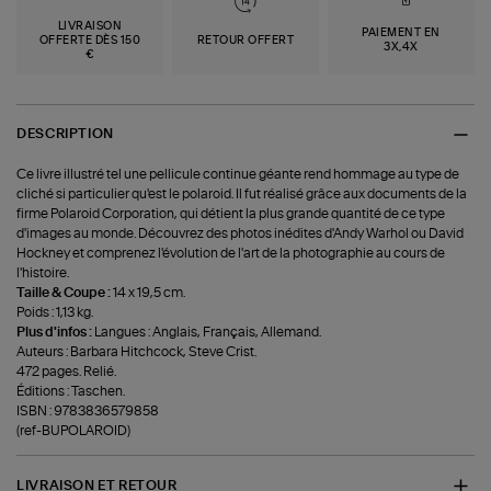
LIVRAISON
PAIEMENT EN
OFFERTE DÈS 150
RETOUR OFFERT
3X,4X
€
DESCRIPTION
Ce livre illustré tel une pellicule continue géante rend hommage au type de
cliché si particulier qu'est le polaroid. Il fut réalisé grâce aux documents de la
firme Polaroid Corporation, qui détient la plus grande quantité de ce type
d'images au monde. Découvrez des photos inédites d'Andy Warhol ou David
Hockney et comprenez l'évolution de l'art de la photographie au cours de
l'histoire.
Taille & Coupe :
14 x 19,5 cm.
Poids : 1,13 kg.
Plus d'infos :
Langues : Anglais, Français, Allemand.
Auteurs : Barbara Hitchcock, Steve Crist.
472 pages. Relié.
Éditions : Taschen.
ISBN : 9783836579858
(ref-BUPOLAROID)
LIVRAISON ET RETOUR