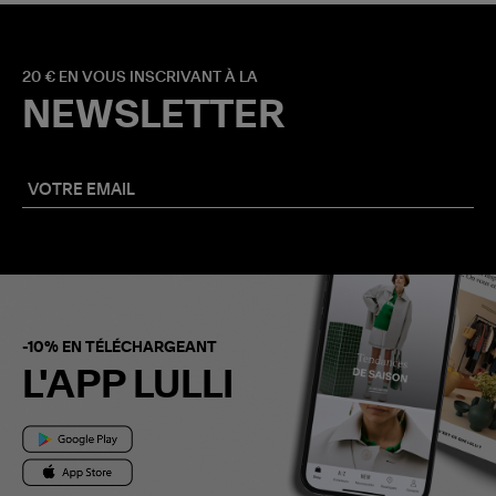
20 € EN VOUS INSCRIVANT À LA
NEWSLETTER
-10% EN TÉLÉCHARGEANT
L'APP LULLI