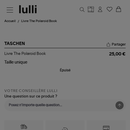
Aller au contenu principal
Accueil
Livre The Polaroid Book
TASCHEN
Partager
Livre
Livre The Polaroid Book
25,00 €
The
Polaroid
Taille
unique
Book
Épuisé
VOTRE CONSEILLÈRE LULLI
Une question sur ce produit ?