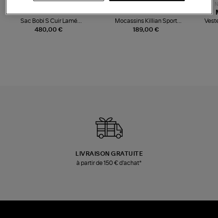
NOUVELLE COLLECTION
N
JEROME DREYFUSS
TORAL
Sac Bobi S Cuir Lamé
Mocassins Killian Sport
Veste
Champagne
Mousse
480,00 €
189,00 €
LIVRAISON GRATUITE
à partir de 150 € d'achat*