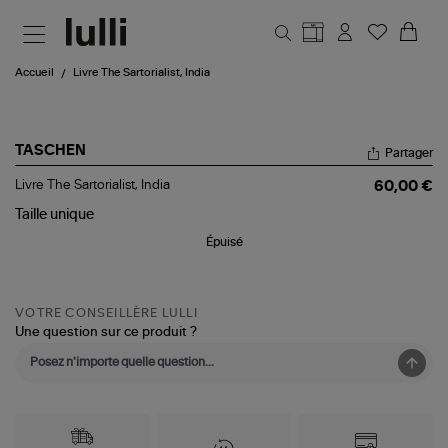
Aller au contenu principal
Accueil
Livre The Sartorialist, India
TASCHEN
Partager
Livre
Livre The Sartorialist, India
60,00 €
The
Sartorialist,
Taille
unique
India
Épuisé
VOTRE CONSEILLÈRE LULLI
Une question sur ce produit ?