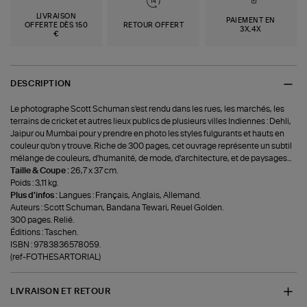
LIVRAISON
PAIEMENT EN
OFFERTE DÈS 150
RETOUR OFFERT
3X,4X
€
DESCRIPTION
Le photographe Scott Schuman s'est rendu dans les rues, les marchés, les
terrains de cricket et autres lieux publics de plusieurs villes Indiennes : Dehli,
Jaipur ou Mumbai pour y prendre en photo les styles fulgurants et hauts en
couleur qu'on y trouve. Riche de 300 pages, cet ouvrage représente un subtil
mélange de couleurs, d'humanité, de mode, d'architecture, et de paysages...
Taille & Coupe :
26,7 x 37 cm.
Poids : 3,11 kg.
Plus d'infos :
Langues : Français, Anglais, Allemand.
Auteurs : Scott Schuman, Bandana Tewari, Reuel Golden.
300 pages. Relié.
Éditions : Taschen.
ISBN : 9783836578059.
(ref-FOTHESARTORIAL)
LIVRAISON ET RETOUR