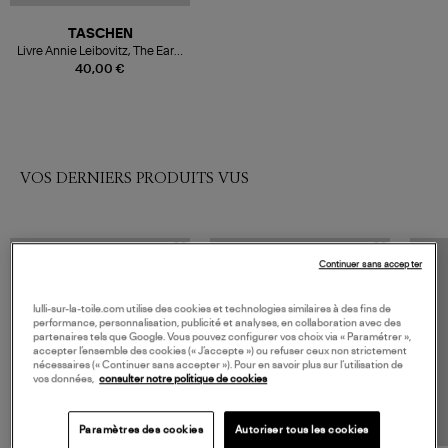
TASCHEN
Livre Annie Leibovitz, The Early
Years 1970–1983
40,00 €
VOS DERNIERS PRODUITS VUS
Continuer sans accepter
lulli-sur-la-toile.com utilise des cookies et technologies similaires à des fins de
performance, personnalisation, publicité et analyses, en collaboration avec des
partenaires tels que Google. Vous pouvez configurer vos choix via « Paramétrer »,
accepter l’ensemble des cookies (« J’accepte ») ou refuser ceux non strictement
nécessaires (« Continuer sans accepter »). Pour en savoir plus sur l’utilisation de
vos données,
consulter notre politique de cookies
Paramètres des cookies
Autoriser tous les cookies