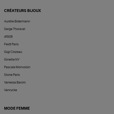
CRÉATEURS BIJOUX
Aurélie Bidermann
Serge Thoraval
d1928
Feidt Paris
Gigi Clozeau
Ginette NY
Pascale Monvoisin
Stone Paris
Vanessa Baroni
Vanrycke
MODE FEMME