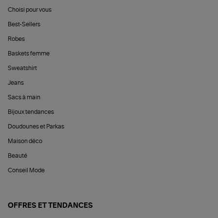
Choisi pour vous
Best-Sellers
Robes
Baskets femme
Sweatshirt
Jeans
Sacs à main
Bijoux tendances
Doudounes et Parkas
Maison déco
Beauté
Conseil Mode
OFFRES ET TENDANCES