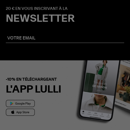
20 € EN VOUS INSCRIVANT À LA
NEWSLETTER
-10% EN TÉLÉCHARGEANT
L'APP LULLI