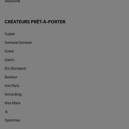
Assouline
CRÉATEURS PRÊT-À-PORTER
Kujten
Samsoe Samsoe
Soeur
Ganni
Éric Bompard
Barbour
Ami Paris
Anine Bing
Max Mara
&
Sportmax