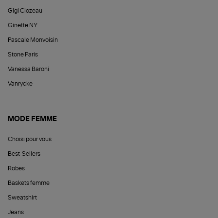
Gigi Clozeau
Ginette NY
Pascale Monvoisin
Stone Paris
Vanessa Baroni
Vanrycke
MODE FEMME
Choisi pour vous
Best-Sellers
Robes
Baskets femme
Sweatshirt
Jeans