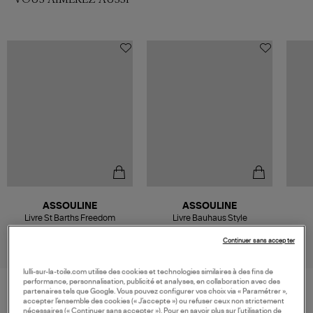
ASSOULINE
ASSOULINE
Livre St Barths Freedom
Livre Bauhaus Style
105,00 €
120,00 €
Continuer sans accepter
lulli-sur-la-toile.com utilise des cookies et technologies similaires à des fins de
performance, personnalisation, publicité et analyses, en collaboration avec des
partenaires tels que Google. Vous pouvez configurer vos choix via « Paramétrer »,
accepter l’ensemble des cookies (« J’accepte ») ou refuser ceux non strictement
VOS DERNIERS PRODUITS VUS
nécessaires (« Continuer sans accepter »). Pour en savoir plus sur l’utilisation de