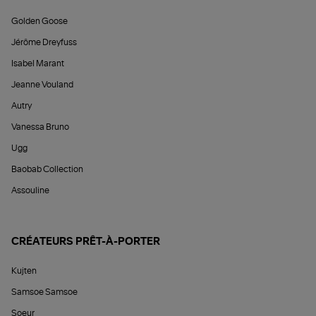
Golden Goose
Jérôme Dreyfuss
Isabel Marant
Jeanne Vouland
Autry
Vanessa Bruno
Ugg
Baobab Collection
Assouline
CRÉATEURS PRÊT-À-PORTER
Kujten
Samsoe Samsoe
Soeur