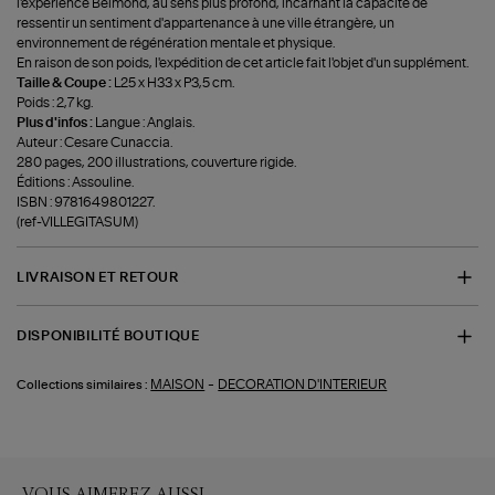
l'expérience Belmond, au sens plus profond, incarnant la capacité de
ressentir un sentiment d'appartenance à une ville étrangère, un
environnement de régénération mentale et physique.
En raison de son poids, l'expédition de cet article fait l'objet d'un supplément.
Taille & Coupe :
L25 x H33 x P3,5 cm.
Poids : 2,7 kg.
Plus d'infos :
Langue : Anglais.
Auteur : Cesare Cunaccia.
280 pages, 200 illustrations, couverture rigide.
Éditions : Assouline.
ISBN : 9781649801227.
(ref-VILLEGITASUM)
LIVRAISON ET RETOUR
DISPONIBILITÉ BOUTIQUE
-
MAISON
DECORATION D'INTERIEUR
Collections similaires :
VOUS AIMEREZ AUSSI