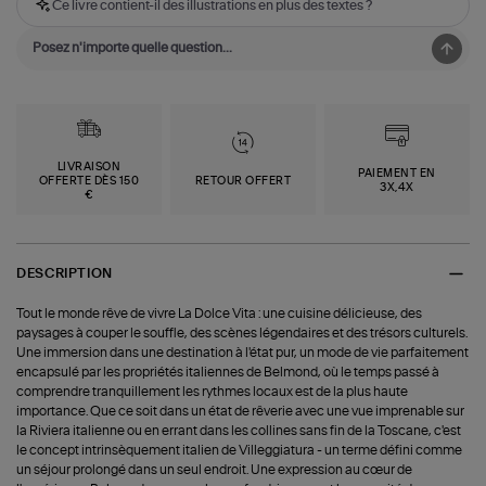
Ce livre contient-il des illustrations en plus des textes ?
LIVRAISON
PAIEMENT EN
OFFERTE DÈS 150
RETOUR OFFERT
3X,4X
€
DESCRIPTION
Tout le monde rêve de vivre La Dolce Vita : une cuisine délicieuse, des
paysages à couper le souffle, des scènes légendaires et des trésors culturels.
Une immersion dans une destination à l'état pur, un mode de vie parfaitement
encapsulé par les propriétés italiennes de Belmond, où le temps passé à
comprendre tranquillement les rythmes locaux est de la plus haute
importance. Que ce soit dans un état de rêverie avec une vue imprenable sur
la Riviera italienne ou en errant dans les collines sans fin de la Toscane, c'est
le concept intrinsèquement italien de Villeggiatura - un terme défini comme
un séjour prolongé dans un seul endroit. Une expression au cœur de