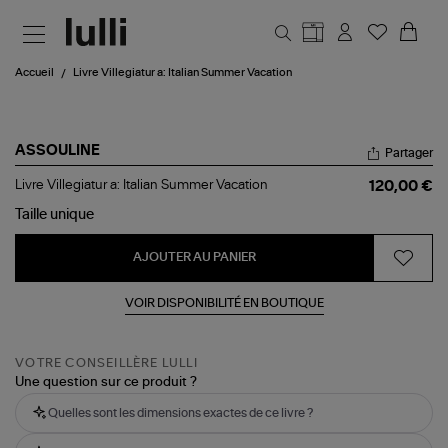
Aller au contenu principal
Accueil
Livre Villegiatur a: Italian Summer Vacation
ASSOULINE
Partager
Livre
Livre Villegiatur a: Italian Summer Vacation
120,00 €
Villegiatur
a:
Taille
unique
Italian
Summer
AJOUTER AU PANIER
Vacation
VOIR DISPONIBILITÉ EN BOUTIQUE
VOTRE CONSEILLÈRE LULLI
Une question sur ce produit ?
Quelles sont les dimensions exactes de ce livre ?