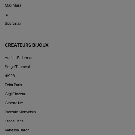
Max Mara
&
Sportmax
CRÉATEURS BIJOUX
Aurélie Bidermann
Serge Thoraval
d1928
Feidt Paris
Gigi Clozeau
Ginette NY
Pascale Monvoisin
Stone Paris
Vanessa Baroni