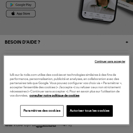
BESOIN D'AIDE ?
À PROPOS
Continuer sans accepter
NOS SERVICES
lulli-sur-la-toile.com utilise des cookies et technologies similaires à des fins de
performance, personnalisation, publicité et analyses, en collaboration avec des
partenaires tels que Google. Vous pouvez configurer vos choix via « Paramétrer »,
accepter l’ensemble des cookies (« J’accepte ») ou refuser ceux non strictement
SERVICE CLIENT
nécessaires (« Continuer sans accepter »). Pour en savoir plus sur l’utilisation de
vos données,
consulter notre politique de cookies
Paramètres des cookies
Autoriser tous les cookies
MODE DE PAIEMENT