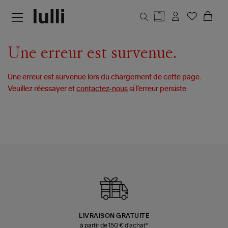
Aller au contenu principal
Une erreur est survenue.
Une erreur est survenue lors du chargement de cette page.
Veuillez réessayer et
contactez-nous
si l’erreur persiste.
LIVRAISON GRATUITE
à partir de 150 € d'achat*