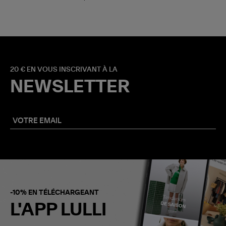
20 € EN VOUS INSCRIVANT À LA
NEWSLETTER
-10% EN TÉLÉCHARGEANT
L'APP LULLI