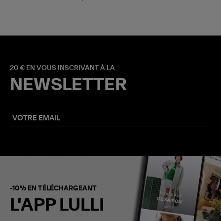
20 € EN VOUS INSCRIVANT À LA
NEWSLETTER
-10% EN TÉLÉCHARGEANT
L'APP LULLI