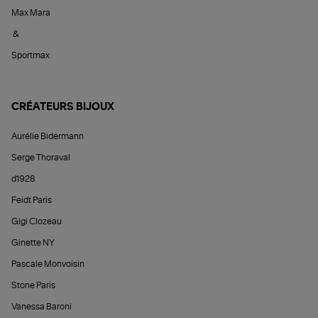
Max Mara
&
Sportmax
CRÉATEURS BIJOUX
Aurélie Bidermann
Serge Thoraval
d1928
Feidt Paris
Gigi Clozeau
Ginette NY
Pascale Monvoisin
Stone Paris
Vanessa Baroni