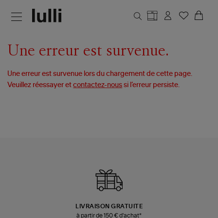
Aller au contenu principal
Une erreur est survenue.
Une erreur est survenue lors du chargement de cette page.
Veuillez réessayer et
contactez-nous
si l’erreur persiste.
LIVRAISON GRATUITE
à partir de 150 € d'achat*