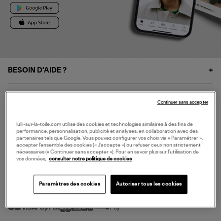
BESOIN D'AIDE ?
À PROPOS
Continuer sans accepter
NOS SERVICES
lulli-sur-la-toile.com utilise des cookies et technologies similaires à des fins de
performance, personnalisation, publicité et analyses, en collaboration avec des
partenaires tels que Google. Vous pouvez configurer vos choix via « Paramétrer »,
accepter l’ensemble des cookies (« J’accepte ») ou refuser ceux non strictement
SERVICE CLIENT
nécessaires (« Continuer sans accepter »). Pour en savoir plus sur l’utilisation de
vos données,
consulter notre politique de cookies
Paramètres des cookies
Autoriser tous les cookies
MODE DE PAIEMENT