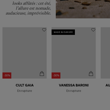
looks affûtés : cet été,
l’allure est nomade,
audacieuse, imprévisible.
MADE IN EUROPE
-30%
-30%
Être alerté
Être alerté
CULT GAIA
VANESSA BARONI
AU
En rupture
En rupture