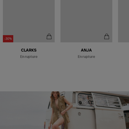
-30%
Être alerté
Être alerté
CLARKS
ANJA
En rupture
En rupture