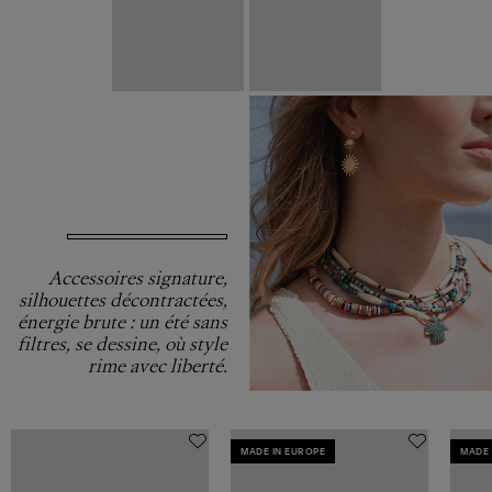
Accessoires signature,
silhouettes décontractées,
énergie brute : un été sans
filtres, se dessine, où style
rime avec liberté.
MADE IN EUROPE
MADE 