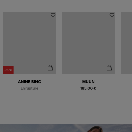
-50%
Être alerté
ANINE BING
MUUN
En rupture
185,00 €