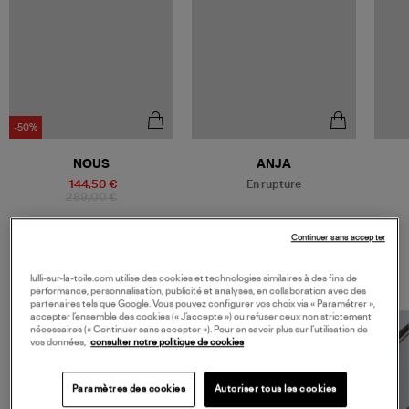
-50%
Être alerté
NOUS
ANJA
144,50 €
En rupture
289,00 €
Continuer sans accepter
lulli-sur-la-toile.com utilise des cookies et technologies similaires à des fins de
performance, personnalisation, publicité et analyses, en collaboration avec des
partenaires tels que Google. Vous pouvez configurer vos choix via « Paramétrer »,
accepter l’ensemble des cookies (« J’accepte ») ou refuser ceux non strictement
nécessaires (« Continuer sans accepter »). Pour en savoir plus sur l’utilisation de
vos données,
consulter notre politique de cookies
Paramètres des cookies
Autoriser tous les cookies