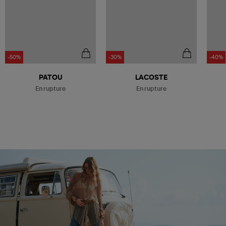
-50%
-30%
-40%
Être alerté
Être alerté
PATOU
LACOSTE
En rupture
En rupture