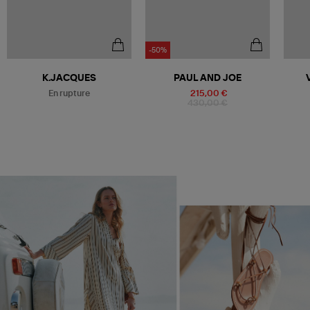
-50%
Être alerté
K.JACQUES
PAUL AND JOE
En rupture
215,00 €
430,00 €