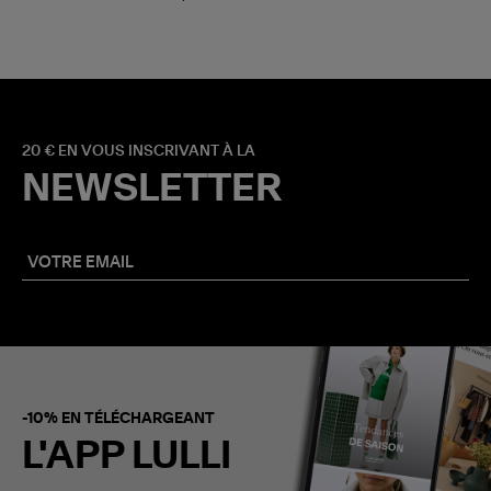
20 € EN VOUS INSCRIVANT À LA
NEWSLETTER
-10% EN TÉLÉCHARGEANT
L'APP LULLI