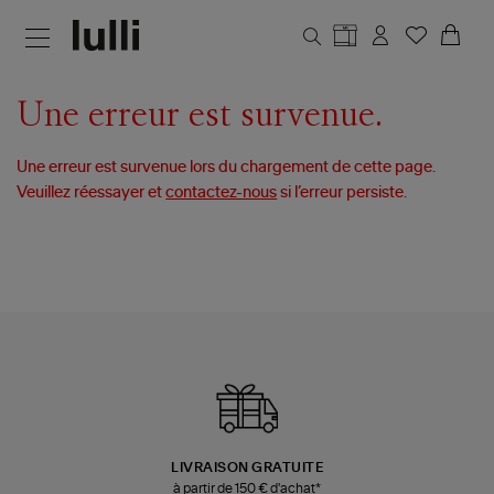
Aller au contenu principal
Une erreur est survenue.
Une erreur est survenue lors du chargement de cette page.
Veuillez réessayer et
contactez-nous
si l’erreur persiste.
LIVRAISON GRATUITE
à partir de 150 € d'achat*