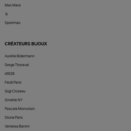
Max Mara
&
Sportmax
CRÉATEURS BIJOUX
Aurélie Bidermann
Serge Thoraval
d1928
Feidt Paris
Gigi Clozeau
Ginette NY
Pascale Monvoisin
Stone Paris
Vanessa Baroni