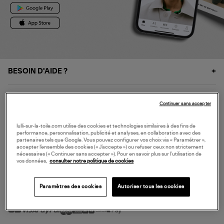
BESOIN D'AIDE ?
À PROPOS
Continuer sans accepter
NOS SERVICES
lulli-sur-la-toile.com utilise des cookies et technologies similaires à des fins de
performance, personnalisation, publicité et analyses, en collaboration avec des
partenaires tels que Google. Vous pouvez configurer vos choix via « Paramétrer »,
accepter l’ensemble des cookies (« J’accepte ») ou refuser ceux non strictement
SERVICE CLIENT
nécessaires (« Continuer sans accepter »). Pour en savoir plus sur l’utilisation de
vos données,
consulter notre politique de cookies
Paramètres des cookies
Autoriser tous les cookies
MODE DE PAIEMENT