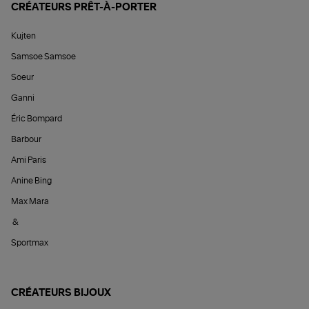
CRÉATEURS PRÊT-À-PORTER
Kujten
Samsoe Samsoe
Soeur
Ganni
Éric Bompard
Barbour
Ami Paris
Anine Bing
Max Mara
&
Sportmax
CRÉATEURS BIJOUX