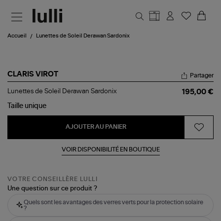
Aller au contenu principal
Accueil
Lunettes de Soleil Derawan Sardonix
CLARIS VIROT
Partager
Lunettes
Lunettes de Soleil Derawan Sardonix
195,00 €
de
Soleil
Taille
unique
Derawan
Sardonix
AJOUTER AU PANIER
VOIR DISPONIBILITÉ EN BOUTIQUE
VOTRE CONSEILLÈRE LULLI
Une question sur ce produit ?
Quels sont les avantages des verres verts pour la protection solaire
?