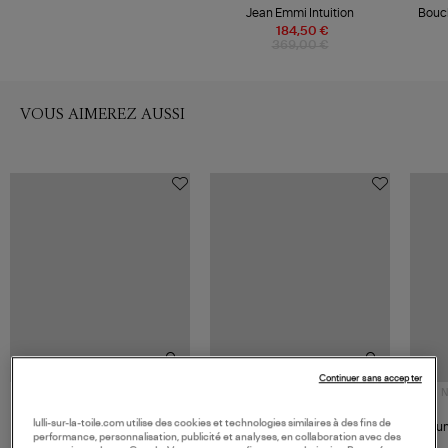
Jean Emmi Intuition
Boucl
184,50 €
369,00 €
VOUS AIMEREZ AUSSI
Continuer sans accepter
N
CLARIS VIROT
CLARIS VIROT
lulli-sur-la-toile.com utilise des cookies et technologies similaires à des fins de
Lunettes de Soleil Ceram Foret
Lunettes de Soleil Samama
Lu
performance, personnalisation, publicité et analyses, en collaboration avec des
Rose
Volcan G15
220,00 €
220,00 €