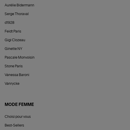
Aurélie Bidermann
Serge Thoraval
d1928
Feidt Paris
Gigi Clozeau
Ginette NY
Pascale Monvoisin
Stone Paris
Vanessa Baroni
Vanrycke
MODE FEMME
Choisi pour vous
Best-Sellers