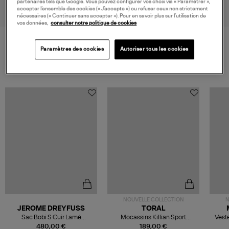
partenaires tels que Google. Vous pouvez configurer vos choix via « Paramétrer »,
accepter l’ensemble des cookies (« J’accepte ») ou refuser ceux non strictement
nécessaires (« Continuer sans accepter »). Pour en savoir plus sur l’utilisation de
vos données,
consulter notre politique de cookies
Paramètres des cookies
Autoriser tous les cookies
VOS DERNIERS PRODUITS VUS
NOUVELLE COLLECTION
N
JEROME DREYFUSS
TORAL
Sac Bobi S Cuir Lamé
Mocassins Killian Sport
Veste
Champagne
Mousse
480,00 €
189,00 €