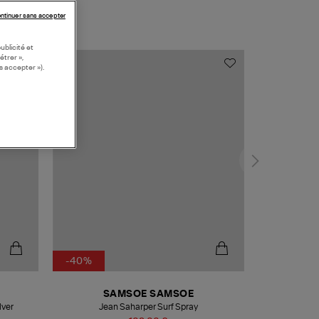
ntinuer sans accepter
ublicité et
étrer »,
s accepter »).
-40%
SAMSOE SAMSOE
lver
Jean Saharper Surf Spray