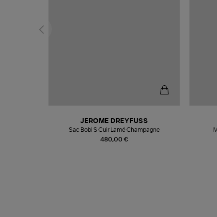
N
JEROME DREYFUSS
te
Sac Bobi S Cuir Lamé Champagne
M
480,00 €