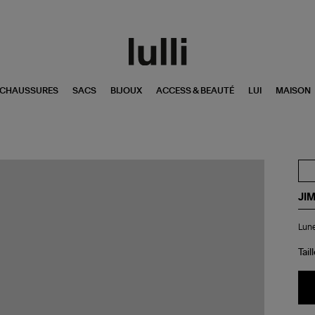
CHAUSSURES
SACS
BIJOUX
ACCESS & BEAUTÉ
LUI
MAISON
JI
Lun
Lune
de
Sol
Emi
Tail
Ar