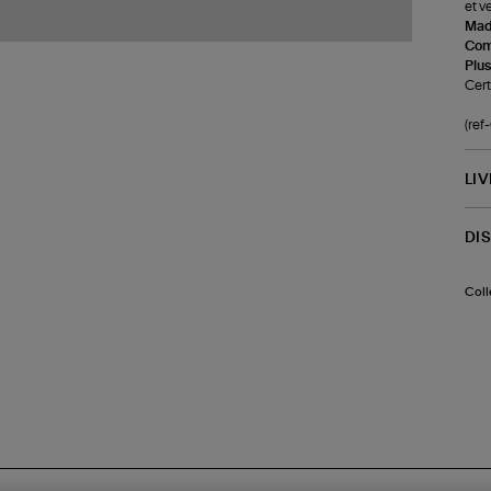
et v
Made
Com
Plus
Cert
(re
LI
DI
Coll