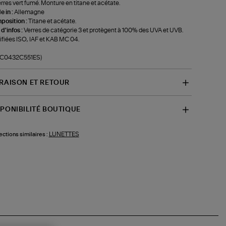
erres vert fumé. Monture en titane et acétate.
 in :
Allemagne
position :
Titane et acétate.
 d'infos :
Verres de catégorie 3 et protègent à 100% des UVA et UVB.
ifiées ISO, IAF et KAB MC 04.
f-C0432C551ES)
VRAISON ET RETOUR
SPONIBILITÉ BOUTIQUE
LUNETTES
ections similaires :