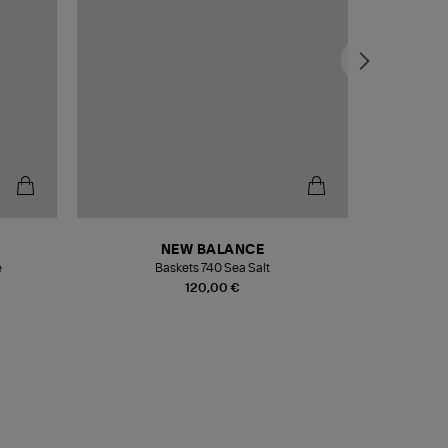
NEW BALANCE
e
Baskets 740 Sea Salt
Veste
120,00 €