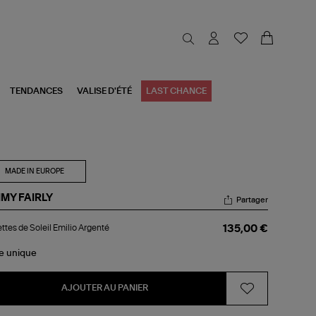
TENDANCES
VALISE D'ÉTÉ
LAST CHANCE
MADE IN EUROPE
MMY FAIRLY
Partager
ettes
ttes de Soleil Emilio Argenté
135,00 €
eil
lio
le
unique
genté
AJOUTER AU PANIER