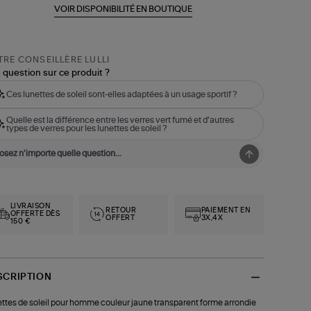
VOIR DISPONIBILITÉ EN BOUTIQUE
RE CONSEILLÈRE LULLI
 question sur ce produit ?
Ces lunettes de soleil sont-elles adaptées à un usage sportif ?
Quelle est la différence entre les verres vert fumé et d'autres
types de verres pour les lunettes de soleil ?
LIVRAISON
RETOUR
PAIEMENT EN
OFFERTE DÈS
OFFERT
3X,4X
150 €
SCRIPTION
ttes de soleil pour homme couleur jaune transparent forme arrondie