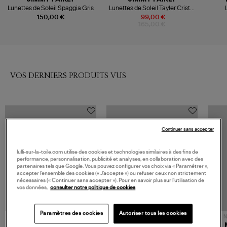
Lunettes de Soleil Spaggia Gris
Lunettes de Soleil Tayler Cristal
Transparent
01
150,00 €
99,00 €
165,00 €
VOS DERNIERS PRODUITS VUS
Continuer sans accepter
lulli-sur-la-toile.com utilise des cookies et technologies similaires à des fins de
performance, personnalisation, publicité et analyses, en collaboration avec des
partenaires tels que Google. Vous pouvez configurer vos choix via « Paramétrer »,
accepter l’ensemble des cookies (« J’accepte ») ou refuser ceux non strictement
nécessaires (« Continuer sans accepter »). Pour en savoir plus sur l’utilisation de
vos données,
consulter notre politique de cookies
Paramètres des cookies
Autoriser tous les cookies
NOUVELLE COLLECTION
N
JEROME DREYFUSS
TORAL