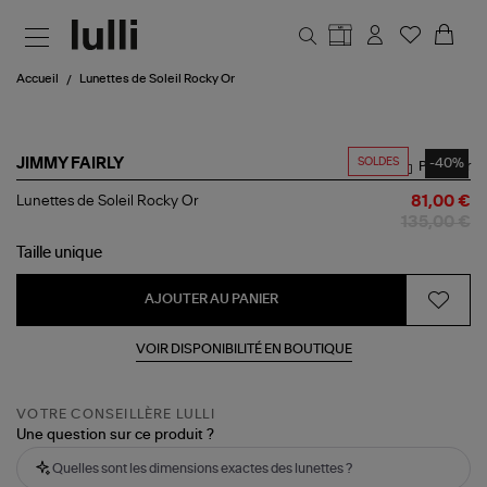
Aller au contenu principal
Accueil
Lunettes de Soleil Rocky Or
SOLDES
-40%
JIMMY FAIRLY
Partager
Lunettes
Lunettes de Soleil Rocky Or
81,00 €
de
135,00 €
Soleil
Rocky
Taille
unique
Or
AJOUTER AU PANIER
VOIR DISPONIBILITÉ EN BOUTIQUE
VOTRE CONSEILLÈRE LULLI
Une question sur ce produit ?
Quelles sont les dimensions exactes des lunettes ?