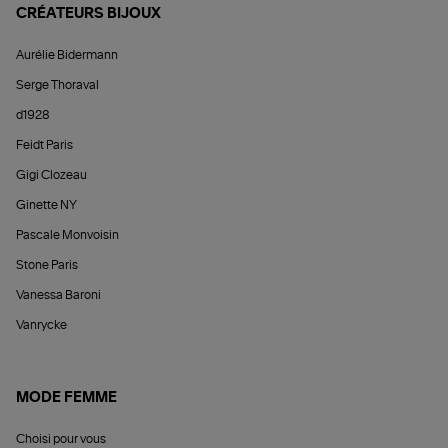
CRÉATEURS BIJOUX
Aurélie Bidermann
Serge Thoraval
d1928
Feidt Paris
Gigi Clozeau
Ginette NY
Pascale Monvoisin
Stone Paris
Vanessa Baroni
Vanrycke
MODE FEMME
Choisi pour vous