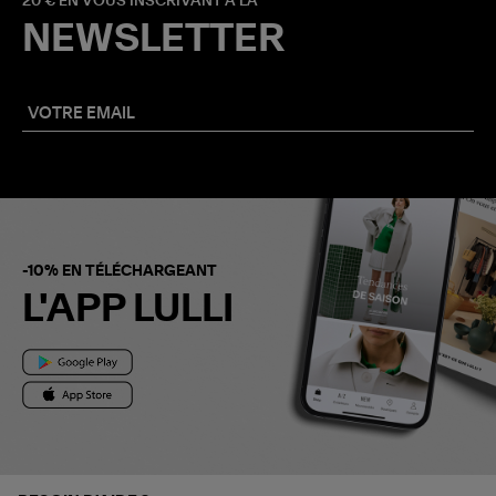
20 € EN VOUS INSCRIVANT À LA
NEWSLETTER
-10% EN TÉLÉCHARGEANT
L'APP LULLI