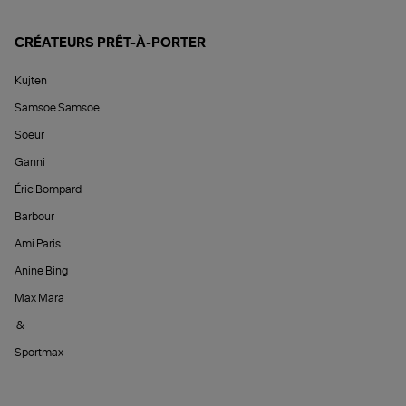
CRÉATEURS PRÊT-À-PORTER
Kujten
Samsoe Samsoe
Soeur
Ganni
Éric Bompard
Barbour
Ami Paris
Anine Bing
Max Mara
&
Sportmax