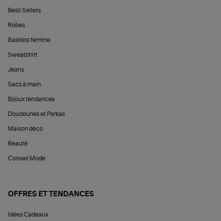
Best-Sellers
Robes
Baskets femme
Sweatshirt
Jeans
Sacs à main
Bijoux tendances
Doudounes et Parkas
Maison déco
Beauté
Conseil Mode
OFFRES ET TENDANCES
Idées Cadeaux