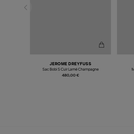
T
JEROME DREYFUSS
k
Sac Bobi S Cuir Lamé Champagne
M
480,00 €