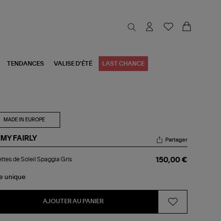
TENDANCES
VALISE D'ÉTÉ
LAST CHANCE
MADE IN EUROPE
MMY FAIRLY
Partager
ettes
ttes de Soleil Spaggia Gris
150,00 €
eil
ggia
le
unique
s
AJOUTER AU PANIER