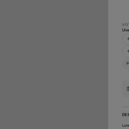
VOT
Une
DE
Lune