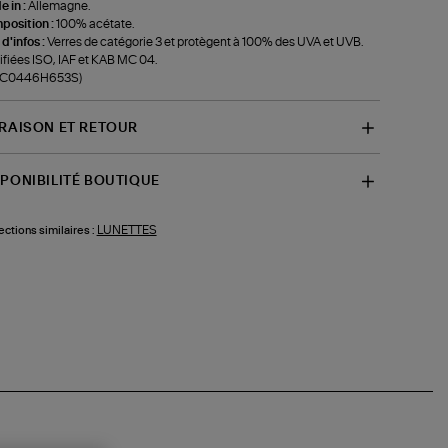
 in :
Allemagne.
position :
100% acétate.
 d'infos :
Verres de catégorie 3 et protègent à 100% des UVA et UVB.
ifiées ISO, IAF et KAB MC 04.
f-C0446H653S)
VRAISON ET RETOUR
SPONIBILITÉ BOUTIQUE
LUNETTES
ections similaires :