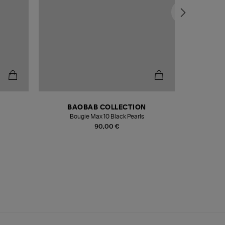
BAOBAB COLLECTION
Bougie Max 10 Black Pearls
Paréo Fou
90,00 €