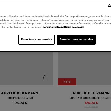
Co
oile.com utilise des cookies et technologies similaires à des fins de performance, personnalisation, p
collaboration avec des partenaires tels que Google. Vous pouvez configurer vos choix via « Param
semble des cookies (« J’accepte ») ou refuser ceux non strictement nécessaires (« Continuer san
 plus sur l’utilisation de vos données,
consulter notre politique de cookies
Paramètres des cookies
Autoriser tous les cookies
-40%
AURELIE BIDERMANN
AURELIE BIDERMANN
Jonc Positano Corail
Jonc Positano Coquillage Cora
205,00 €
126,00 €
210,00 €