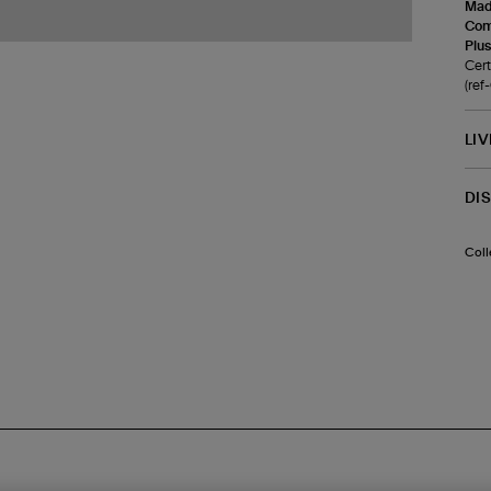
Made
Com
Plus
Cert
(re
LI
DI
Coll