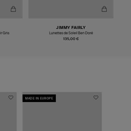
JIMMY FAIRLY
r Gris
Lunettes de Soleil Ben Doré
135,00 €
MADE IN EUROPE
MADE IN EU