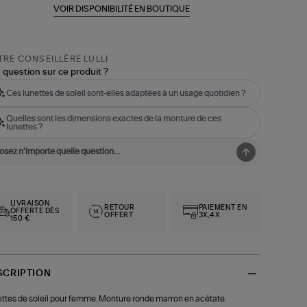
VOIR DISPONIBILITÉ EN BOUTIQUE
RE CONSEILLÈRE LULLI
 question sur ce produit ?
Ces lunettes de soleil sont-elles adaptées à un usage quotidien ?
Quelles sont les dimensions exactes de la monture de ces
lunettes ?
LIVRAISON
RETOUR
PAIEMENT EN
OFFERTE DÈS
OFFERT
3X,4X
150 €
SCRIPTION
ttes de soleil pour femme. Monture ronde marron en acétate.