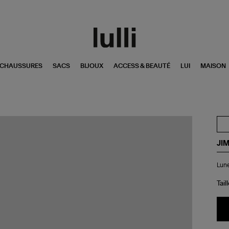
CHAUSSURES
SACS
BIJOUX
ACCESS & BEAUTÉ
LUI
MAISON
JI
Lun
Lune
de
Sol
Spa
Tail
Gri