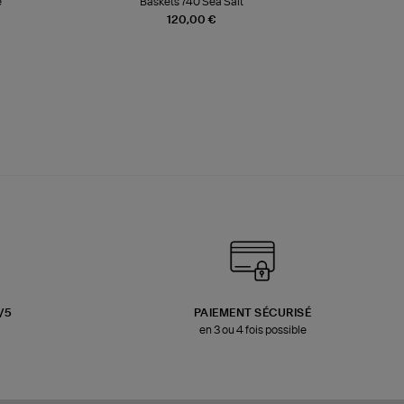
e
Baskets 740 Sea Salt
Veste
120,00 €
3/5
PAIEMENT SÉCURISÉ
en 3 ou 4 fois possible