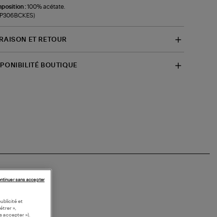
position :
100% acétate.
f-P306BCKES)
VRAISON ET RETOUR
SPONIBILITÉ BOUTIQUE
ntinuer sans accepter
ublicité et
étrer »,
s accepter »).