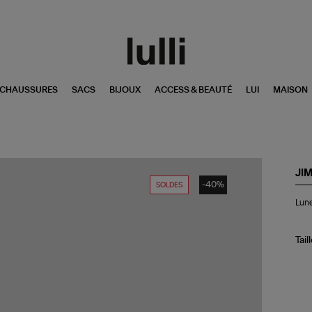
CHAUSSURES
SACS
BIJOUX
ACCESS & BEAUTÉ
LUI
MAISON
JI
-40%
SOLDES
Lun
Lune
de
Sol
Wi
Noi
Tail