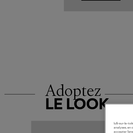
Adoptez
LE LOOK
lulli-sur-la-t
MADE I
analyses, en 
accepter l’en