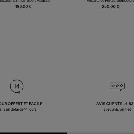
ocassins Killian Sport Mousse
Veste Ojos Perlas Multicolor
189,00 €
250,00 €
OUR OFFERT ET FACILE
AVIS CLIENTS : 4.8
ans un délai de 14 jours
avec avis vérifiés