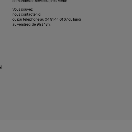
demandes de service après-vente.
Vous pouvez
nous contacter ici
ou par téléphone au 04 91 44 61 67 du lundi
au vendredi de 9h à 18h.
N