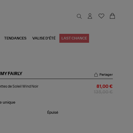
TENDANCES
VALISE D'ÉTÉ
LAST CHANCE
MMY FAIRLY
Partager
ettes
ttes de Soleil Wind Noir
81,00 €
eil
135,00 €
nd
r
le
unique
Épuisé