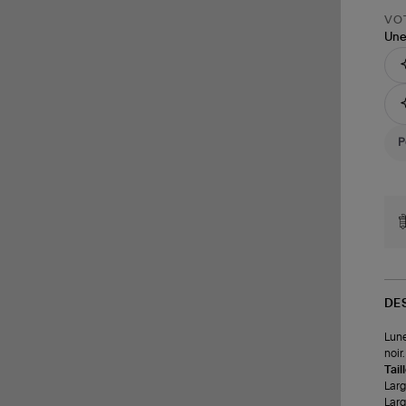
VOT
Une
DE
Lune
noir
Tail
Larg
Larg