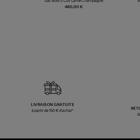
te
Sac Bobi S Cuir Lamé Champagne
M
480,00 €
LIVRAISON GRATUITE
RET
à partir de 150 € d'achat*
d