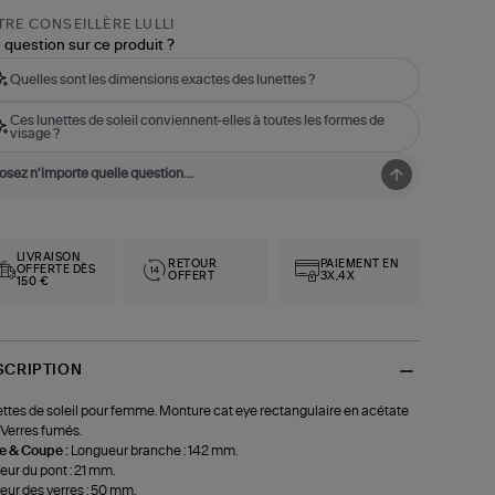
RE CONSEILLÈRE LULLI
 question sur ce produit ?
Quelles sont les dimensions exactes des lunettes ?
Ces lunettes de soleil conviennent-elles à toutes les formes de
visage ?
LIVRAISON
RETOUR
PAIEMENT EN
OFFERTE DÈS
OFFERT
3X,4X
150 €
SCRIPTION
ttes de soleil pour femme. Monture cat eye rectangulaire en acétate
. Verres fumés.
le & Coupe :
Longueur branche : 142 mm.
eur du pont : 21 mm.
eur des verres : 50 mm.