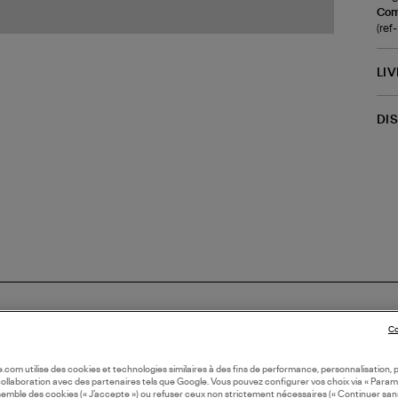
Com
(re
LI
DI
Co
oile.com utilise des cookies et technologies similaires à des fins de performance, personnalisation, p
N EUROPE
collaboration avec des partenaires tels que Google. Vous pouvez configurer vos choix via « Param
semble des cookies (« J’accepte ») ou refuser ceux non strictement nécessaires (« Continuer san