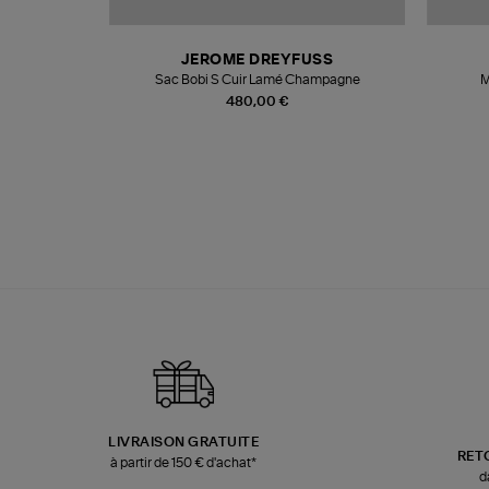
N
JEROME DREYFUSS
te
Sac Bobi S Cuir Lamé Champagne
M
480,00 €
LIVRAISON GRATUITE
RET
à partir de 150 € d'achat*
d