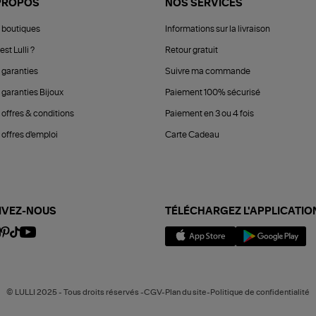
PROPOS
NOS SERVICES
 boutiques
Informations sur la livraison
est Lulli ?
Retour gratuit
 garanties
Suivre ma commande
 garanties Bijoux
Paiement 100% sécurisé
 offres & conditions
Paiement en 3 ou 4 fois
offres d'emploi
Carte Cadeau
IVEZ-NOUS
TÉLÉCHARGEZ L'APPLICATIO
© LULLI 2025 - Tous droits réservés -CGV-Plan du site-Politique de confidentialité