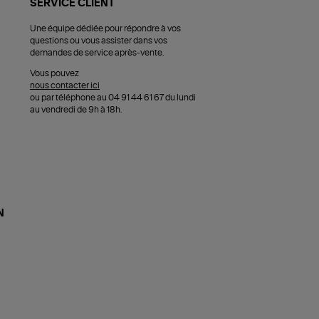
SERVICE CLIENT
Une équipe dédiée pour répondre à vos
questions ou vous assister dans vos
demandes de service après-vente.
Vous pouvez
nous contacter ici
ou par téléphone au 04 91 44 61 67 du lundi
au vendredi de 9h à 18h.
N