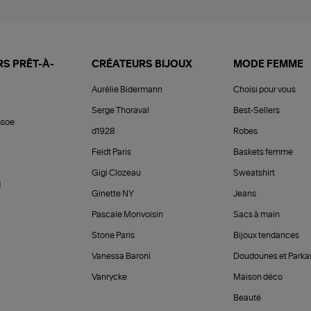
S PRÊT-À-
CRÉATEURS BIJOUX
MODE FEMME
Aurélie Bidermann
Choisi pour vous
Serge Thoraval
Best-Sellers
soe
d1928
Robes
Feidt Paris
Baskets femme
Gigi Clozeau
Sweatshirt
d
Ginette NY
Jeans
Pascale Monvoisin
Sacs à main
Stone Paris
Bijoux tendances
Vanessa Baroni
Doudounes et Parka
Vanrycke
Maison déco
Beauté