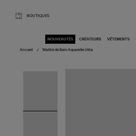
Aller au contenu principal
BOUTIQUES
NOUVEAUTÉS
CRÉATEURS
VÊTEMENTS
Accueil
Maillot de Bain Aquarelle Ultra