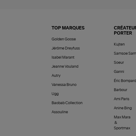
TOP MARQUES
CRÉATEUR
PORTER
Golden Goose
Kujten
Jérôme Dreyfuss
Samsoe Sam
Isabel Marant
Soeur
Jeanne Vouland
Ganni
Autry
Éric Bompar
Vanessa Bruno
Barbour
Ugg
Ami Paris
Baobab Collection
Anine Bing
Assouline
Max Mara
&
Sportmax