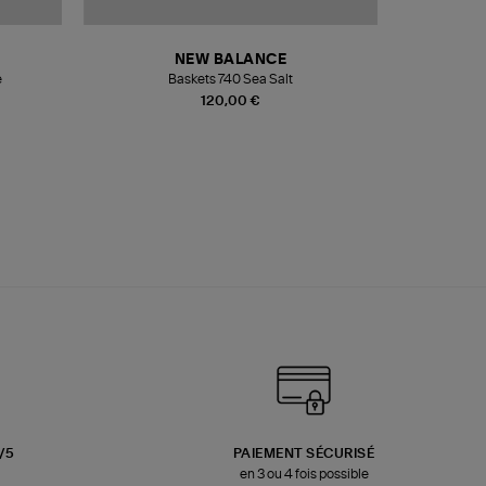
NEW BALANCE
e
Baskets 740 Sea Salt
Veste
120,00 €
3/5
PAIEMENT SÉCURISÉ
en 3 ou 4 fois possible