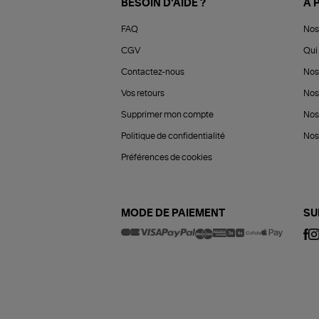
BESOIN D'AIDE ?
À 
FAQ
Nos
CGV
Qui 
Contactez-nous
Nos
Vos retours
Nos
Supprimer mon compte
Nos
Politique de confidentialité
Nos 
Préférences de cookies
MODE DE PAIEMENT
SU