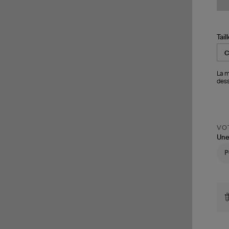
Tail
La m
dess
VOT
Une