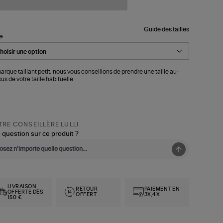
Guide des tailles
le
arque taillant petit, nous vous conseillons de prendre une taille au-
us de votre taille habituelle.
RE CONSEILLÈRE LULLI
 question sur ce produit ?
LIVRAISON
RETOUR
PAIEMENT EN
OFFERTE DÈS
OFFERT
3X,4X
150 €