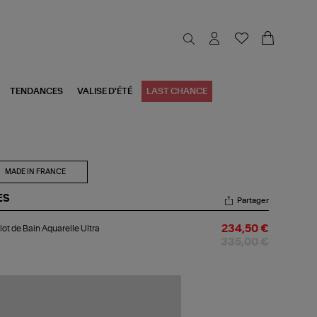
TENDANCES
VALISE D'ÉTÉ
LAST CHANCE
MADE IN FRANCE
ES
Partager
llot
lot de Bain Aquarelle Ultra
234,50 €
n
335,00 €
arelle
ra