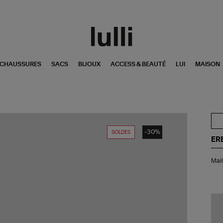
CHAUSSURES
SACS
BIJOUX
ACCESS & BEAUTÉ
LUI
MAISON
-30%
SOLDES
ER
Mai
Mail
de
Bai
Aqu
Ult