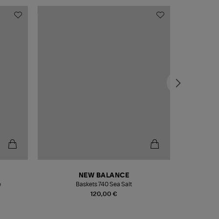
NEW BALANCE
e
Baskets 740 Sea Salt
Veste
120,00 €