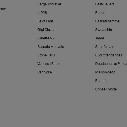
Serge Thoraval
Best-Sellers
soe
d1928
Robes
Feidt Paris
Baskets femme
Gigi Clozeau
Sweatshirt
d
Ginette NY
Jeans
Pascale Monvoisin
Sacs à main
Stone Paris
Bijoux tendances
Vanessa Baroni
Doudounes et Parka
Vanrycke
Maison déco
Beauté
Conseil Mode