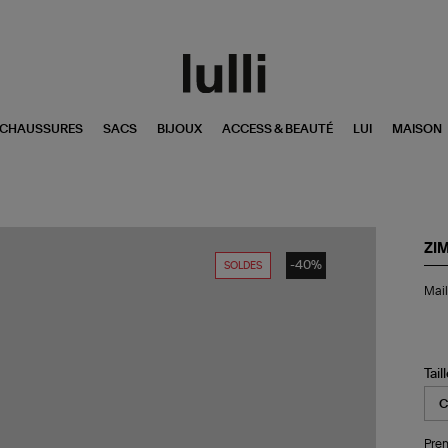
CHAUSSURES
SACS
BIJOUX
ACCESS & BEAUTÉ
LUI
MAISON
ZI
-40%
SOLDES
Mai
Mail
de
Bai
Bik
Jun
Ivo
Tail
Blu
Flo
Pren