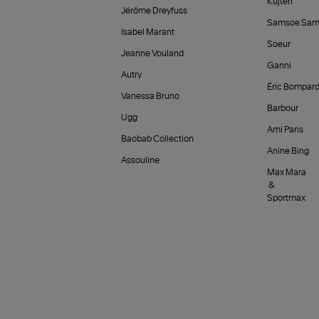
Kujten
Jérôme Dreyfuss
Samsoe Sam
Isabel Marant
Soeur
Jeanne Vouland
Ganni
Autry
Éric Bompar
Vanessa Bruno
Barbour
Ugg
Ami Paris
Baobab Collection
Anine Bing
Assouline
Max Mara
&
Sportmax