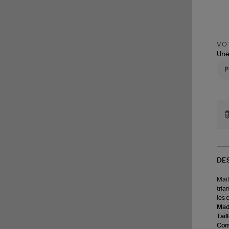
VOT
Une
DE
Mail
tria
les 
Made
Tail
Com