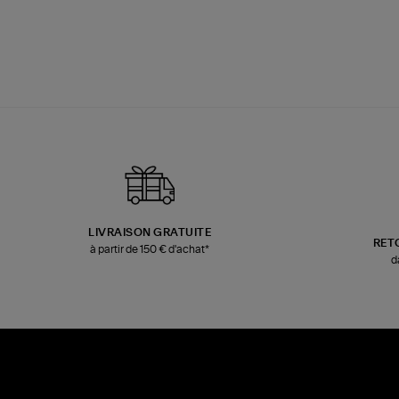
LIVRAISON GRATUITE
RET
à partir de 150 € d'achat*
d