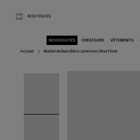
Aller au contenu principal
BOUTIQUES
NOUVEAUTÉS
CRÉATEURS
VÊTEMENTS
Accueil
Maillot de Bain Bikini Junie Ivory Blue Floral