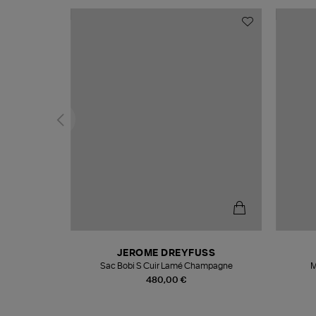
N
JEROME DREYFUSS
te
Sac Bobi S Cuir Lamé Champagne
M
480,00 €