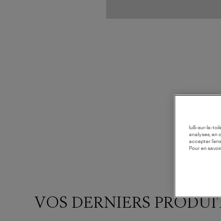
lulli-sur-la-t
analyses, en 
accepter l’en
Pour en savoir
VOS DERNIERS PRODUI