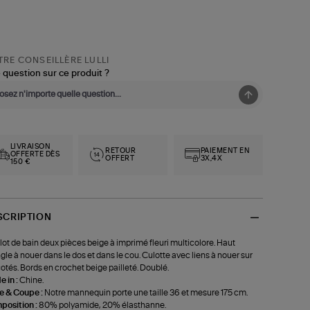
RE CONSEILLÈRE LULLI
 question sur ce produit ?
LIVRAISON
RETOUR
PAIEMENT EN
OFFERTE DÈS
OFFERT
3X,4X
150 €
SCRIPTION
lot de bain deux pièces beige à imprimé fleuri multicolore. Haut
ngle à nouer dans le dos et dans le cou. Culotte avec liens à nouer sur
cotés. Bords en crochet beige pailleté. Doublé.
 in :
Chine.
le & Coupe :
Notre mannequin porte une taille 36 et mesure 175 cm.
position :
80% polyamide, 20% élasthanne.