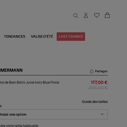
TENDANCES
VALISE D'ÉTÉ
LAST CHANCE
MMERMANN
Partager
llot
lot de Bain Bikini Junie Ivory Blue Floral
177,00 €
n
295,00 €
ini
ie
ry
Guide des tailles
le
e
ral
dre votre taille habituelle.