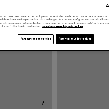
Co
oile.com utilise des cookies et technologies similaires à des fins de performance, personnalisation, p
collaboration avec des partenaires tels que Google. Vous pouvez configurer vos choix via « Param
semble des cookies (« J’accepte ») ou refuser ceux non strictement nécessaires (« Continuer san
 plus sur l’utilisation de vos données,
consulter notre politique de cookies
Paramètres des cookies
Autoriser tous les cookies
MADE IN EUROPE