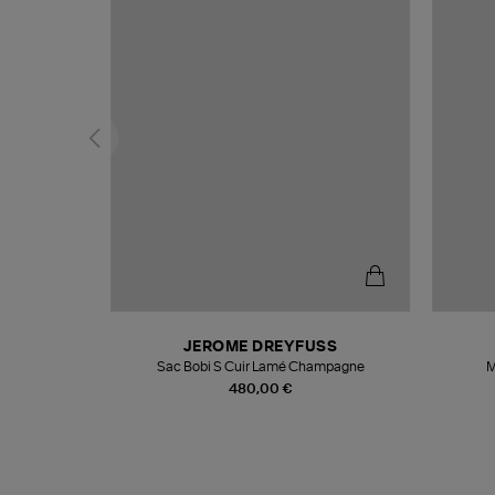
N
JEROME DREYFUSS
te
Sac Bobi S Cuir Lamé Champagne
M
480,00 €