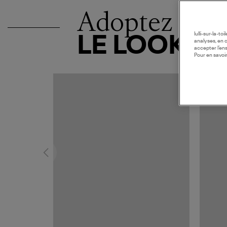
Adoptez
lulli-sur-la-t
LE LOOK
analyses, en 
accepter l’en
Pour en savoir