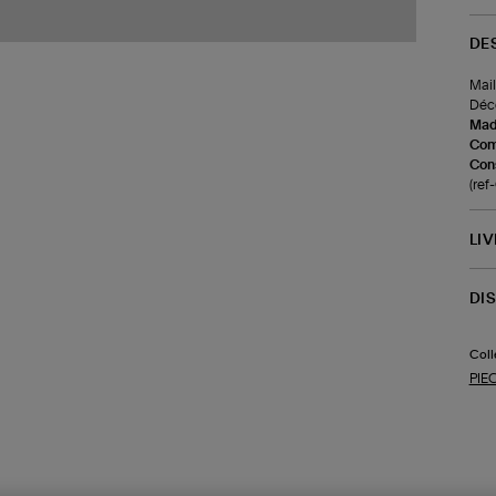
DE
Mail
Déco
Made
Com
Cons
(ref
LI
DI
Coll
PIE