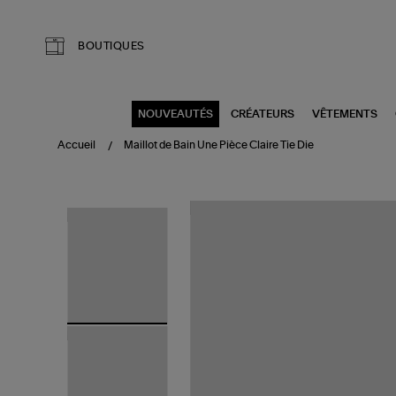
Aller au contenu principal
BOUTIQUES
NOUVEAUTÉS
CRÉATEURS
VÊTEMENTS
Accueil
Maillot de Bain Une Pièce Claire Tie Die