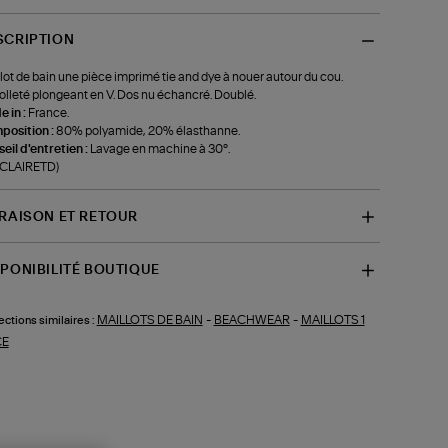
SCRIPTION
lot de bain une pièce imprimé tie and dye à nouer autour du cou.
lleté plongeant en V. Dos nu échancré. Doublé.
 in :
France.
position :
80% polyamide, 20% élasthanne.
eil d'entretien :
Lavage en machine à 30°.
-CLAIRETD)
VRAISON ET RETOUR
SPONIBILITÉ BOUTIQUE
MAILLOTS DE BAIN
-
BEACHWEAR
-
MAILLOTS 1
ections similaires :
CE