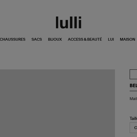
CHAUSSURES
SACS
BIJOUX
ACCESS & BEAUTÉ
LUI
MAISON
BE
Mai
Mail
de
Bai
Un
Piè
Tail
Cla
Tie
Die