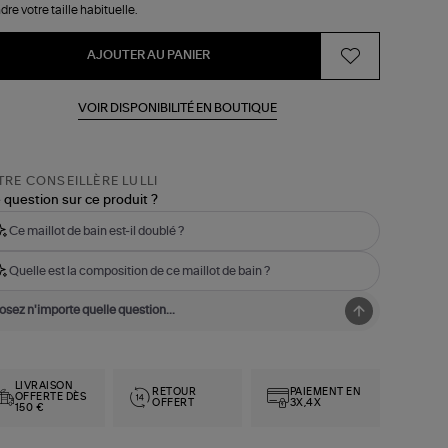
dre votre taille habituelle.
AJOUTER AU PANIER
VOIR DISPONIBILITÉ EN BOUTIQUE
RE CONSEILLÈRE LULLI
 question sur ce produit ?
Ce maillot de bain est-il doublé ?
Quelle est la composition de ce maillot de bain ?
LIVRAISON
RETOUR
PAIEMENT EN
OFFERTE DÈS
OFFERT
3X,4X
150 €