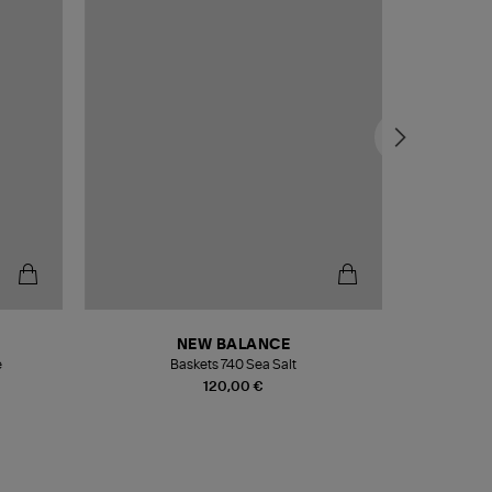
NEW BALANCE
e
Baskets 740 Sea Salt
Veste
120,00 €