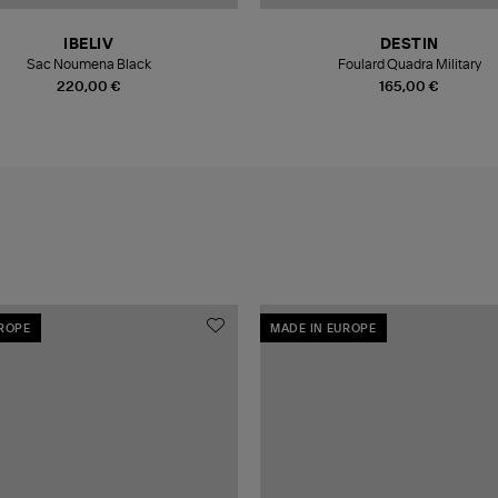
IBELIV
DESTIN
Sac Noumena Black
Foulard Quadra Military
220,00 €
165,00 €
UROPE
MADE IN EUROPE