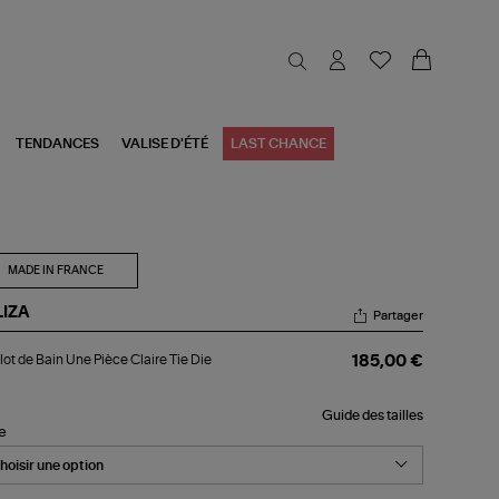
TENDANCES
VALISE D'ÉTÉ
LAST CHANCE
MADE IN FRANCE
LIZA
Partager
llot
lot de Bain Une Pièce Claire Tie Die
185,00 €
n
e
Guide des tailles
ce
le
ire