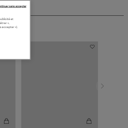
ntinuer sans accepter
ublicité et
étrer »,
s accepter »).