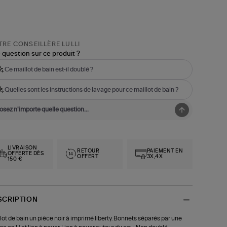
RE CONSEILLÈRE LULLI
 question sur ce produit ?
Ce maillot de bain est-il doublé ?
Quelles sont les instructions de lavage pour ce maillot de bain ?
LIVRAISON
RETOUR
PAIEMENT EN
OFFERTE DÈS
OFFERT
3X,4X
150 €
SCRIPTION
lot de bain un pièce noir à imprimé liberty. Bonnets séparés par une