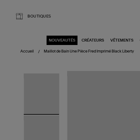
Aller au contenu principal
BOUTIQUES
NOUVEAUTÉS
CRÉATEURS
VÊTEMENTS
Accueil
Maillot de Bain Une Pièce Fred Imprimé Black Liberty