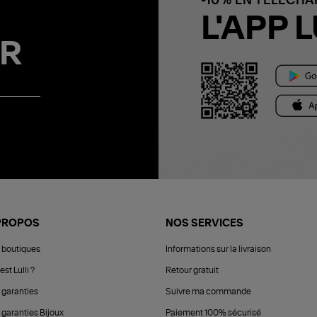
-10% EN TÉLÉCH
L'APP L
R
PROPOS
NOS SERVICES
 boutiques
Informations sur la livraison
est Lulli ?
Retour gratuit
 garanties
Suivre ma commande
 garanties Bijoux
Paiement 100% sécurisé