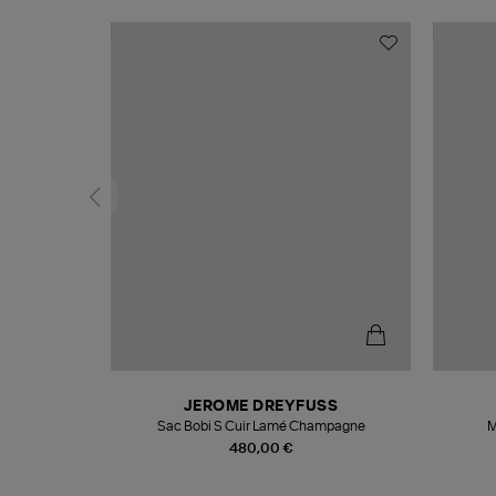
N
JEROME DREYFUSS
te
Sac Bobi S Cuir Lamé Champagne
M
480,00 €