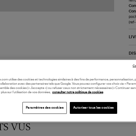
ferr
Com
Cons
poch
(re
LI
DI
Co
Coll
oile.com utilise des cookies et technologies similaires à des fins de performance, personnalisation, p
collaboration avec des partenaires tels que Google. Vous pouvez configurer vos choix via « Param
semble des cookies (« J’accepte ») ou refuser ceux non strictement nécessaires (« Continuer san
 plus sur l’utilisation de vos données,
consulter notre politique de cookies
Paramètres des cookies
Autoriser tous les cookies
TS VUS