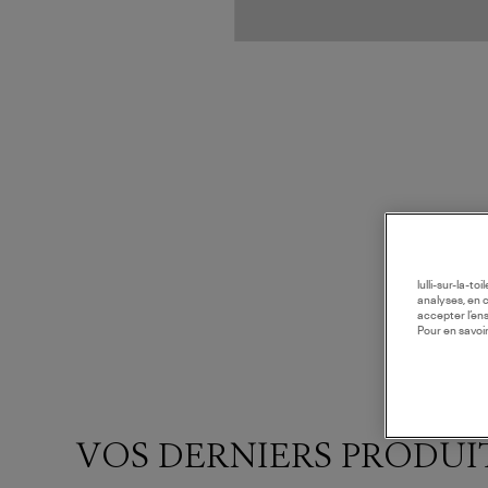
lulli-sur-la-t
analyses, en 
accepter l’en
Pour en savoir
VOS DERNIERS PRODUI