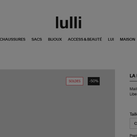
CHAUSSURES
SACS
BIJOUX
ACCESS & BEAUTÉ
LUI
MAISON
LA
-50%
SOLDES
Mai
Mail
de
Libe
Bai
Un
Piè
Fr
Tail
Im
Bla
Lib
Pren