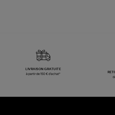
LIVRAISON GRATUITE
RET
à partir de 150 € d'achat*
d