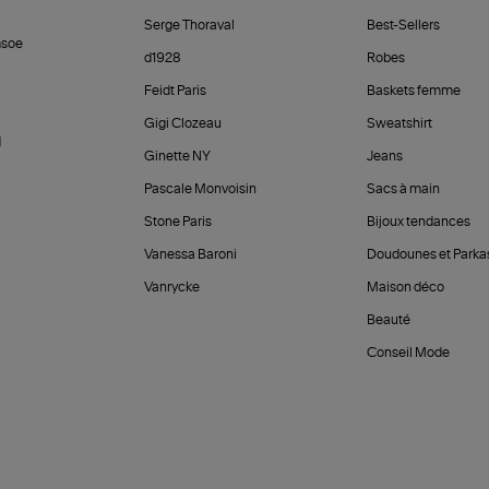
Serge Thoraval
Best-Sellers
soe
d1928
Robes
Feidt Paris
Baskets femme
Gigi Clozeau
Sweatshirt
d
Ginette NY
Jeans
Pascale Monvoisin
Sacs à main
Stone Paris
Bijoux tendances
Vanessa Baroni
Doudounes et Parka
Vanrycke
Maison déco
Beauté
Conseil Mode