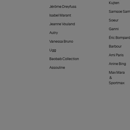
Kujten
Jérôme Dreyfuss
Samsoe Sam
Isabel Marant
Soeur
Jeanne Vouland
Ganni
Autry
Éric Bompar
Vanessa Bruno
Barbour
Ugg
Ami Paris
Baobab Collection
Anine Bing
Assouline
Max Mara
&
Sportmax