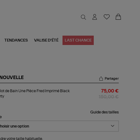
TENDANCES
VALISE D'ÉTÉ
LAST CHANCE
 NOUVELLE
Partager
llot
lot de Bain Une Pièce Fred Imprimé Black
75,00 €
rty
n
150,00 €
e
ce
ed
Guide des tailles
le
primé
ck
erty
dre votre taille habituelle.