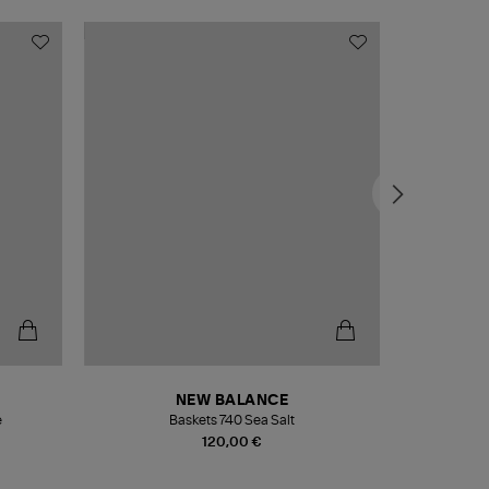
NEW BALANCE
e
Baskets 740 Sea Salt
Veste
120,00 €