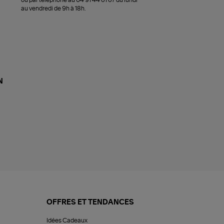
ou par téléphone au 04 91 44 61 67 du lundi
au vendredi de 9h à 18h.
N
OFFRES ET TENDANCES
Idées Cadeaux