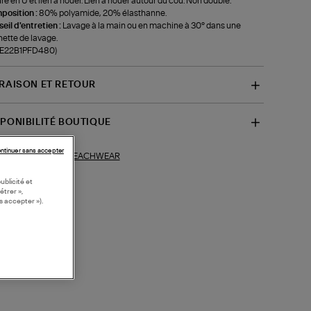
ure en U et lien à nouer. Lien à nouer autour du cou. Non doublé.
position :
80% polyamide, 20% élasthanne.
eil d'entretien :
Lavage à la main ou en machine à 30° dans une
ette de lavage.
f-E22B1PFD480)
VRAISON ET RETOUR
SPONIBILITÉ BOUTIQUE
ntinuer sans accepter
BEACHWEAR
ections similaires :
ublicité et
étrer »,
s accepter »).