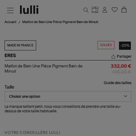
Aller au contenu principal
Accueil
Maillot de Bain Une Pièce Pigment Bain de Minuit
SOLDES
-20%
MADE IN FRANCE
ERES
Partager
Maillot
Maillot de Bain Une Pièce Pigment Bain de
332,00 €
de
Minuit
415,00 €
Bain
Une
Guide des tailles
Pièce
Taille
Pigment
Bain
de
Minuit
La marque taillant petit, nous vous conseillons de prendre une taille au-
dessus de votre taille habituelle.
VOTRE CONSEILLÈRE LULLI