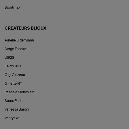
Sportmax
CRÉATEURS BIJOUX
Aurélie Bidermann
Serge Thoraval
d1928
Feidt Paris
Gigi Clozeau
Ginette NY
Pascale Monvoisin
Stone Paris
Vanessa Baroni
Vanrycke