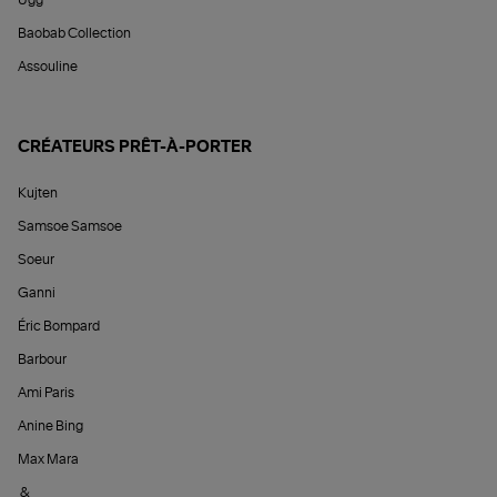
Ugg
Baobab Collection
Assouline
CRÉATEURS PRÊT-À-PORTER
Kujten
Samsoe Samsoe
Soeur
Ganni
Éric Bompard
Barbour
Ami Paris
Anine Bing
Max Mara
&