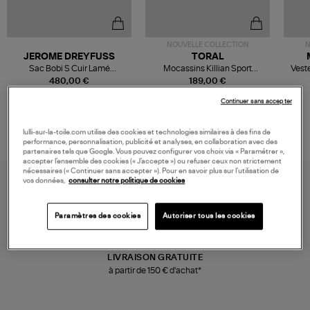
NOUVELLE COLLECTION
N
JEROME DREYFUSS
TORAL
Sac Bobi S Cuir Lamé
Mocassins Killian Sport
Veste
Champagne
Mousse
480,00 €
189,00 €
Continuer sans accepter
lulli-sur-la-toile.com utilise des cookies et technologies similaires à des fins de
performance, personnalisation, publicité et analyses, en collaboration avec des
partenaires tels que Google. Vous pouvez configurer vos choix via « Paramétrer »,
accepter l’ensemble des cookies (« J’accepte ») ou refuser ceux non strictement
nécessaires (« Continuer sans accepter »). Pour en savoir plus sur l’utilisation de
vos données,
consulter notre politique de cookies
Paramètres des cookies
Autoriser tous les cookies
LIVRAISON GRATUITE
à partir de 150 € d'achat*