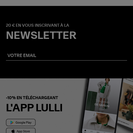
20 € EN VOUS INSCRIVANT À LA
NEWSLETTER
-10% EN TÉLÉCHARGEANT
L'APP LULLI