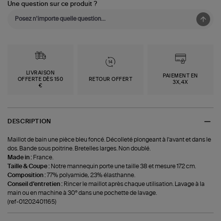
Une question sur ce produit ?
LIVRAISON
PAIEMENT EN
OFFERTE DÈS 150
RETOUR OFFERT
3X,4X
€
DESCRIPTION
Maillot de bain une pièce bleu foncé. Décolleté plongeant à l'avant et dans le
dos. Bande sous poitrine. Bretelles larges. Non doublé.
Made in :
France.
Taille & Coupe :
Notre mannequin porte une taille 38 et mesure 172 cm.
Composition :
77% polyamide, 23% élasthanne.
Conseil d'entretien :
Rincer le maillot après chaque utilisation. Lavage à la
main ou en machine à 30° dans une pochette de lavage.
(ref-01202401165)