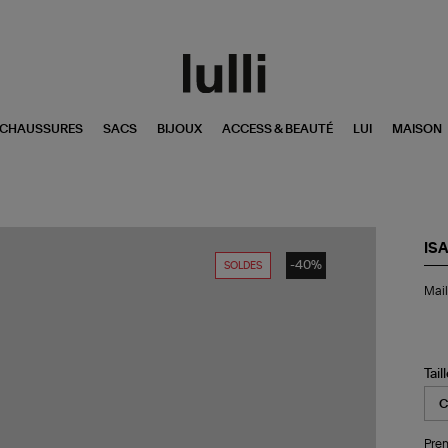
CHAUSSURES
SACS
BIJOUX
ACCESS & BEAUTÉ
LUI
MAISON
IS
-40%
SOLDES
Mai
Mail
de
Bai
Un
Piè
Sic
Tail
Noi
Pren