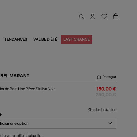
TENDANCES
VALISE D'ÉTÉ
LAST CHANCE
ABEL MARANT
Partager
llot
lot de Bain Une Pièce Sicilya Noir
150,00 €
n
250,00 €
e
ce
ilya
Guide des tailles
le
r
dre votre taille habituelle.