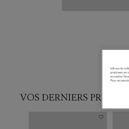
lulli-sur-la-t
analyses, en 
accepter l’en
Pour en savoir
VOS DERNIERS PRODUI