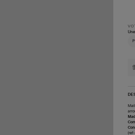
VOT
Une
DE
Mail
arro
Made
Com
Cons
(re