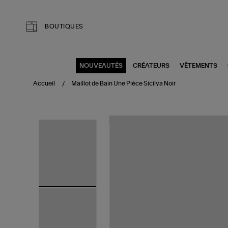
Aller au contenu principal
BOUTIQUES
NOUVEAUTÉS
CRÉATEURS
VÊTEMENTS
Accueil
Maillot de Bain Une Pièce Sicilya Noir