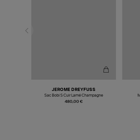
N
JEROME DREYFUSS
te
Sac Bobi S Cuir Lamé Champagne
M
480,00 €