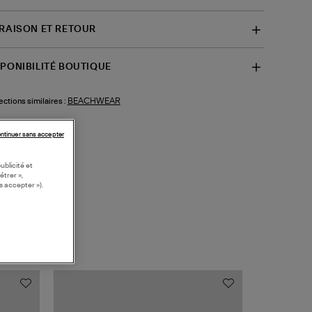
VRAISON ET RETOUR
SPONIBILITÉ BOUTIQUE
BEACHWEAR
ections similaires :
ntinuer sans accepter
ublicité et
étrer »,
s accepter »).