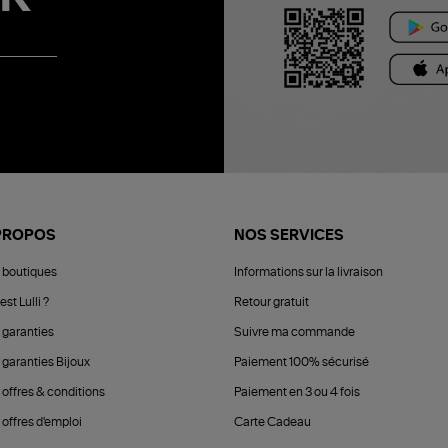
PROPOS
NOS SERVICES
 boutiques
Informations sur la livraison
est Lulli ?
Retour gratuit
 garanties
Suivre ma commande
 garanties Bijoux
Paiement 100% sécurisé
 offres & conditions
Paiement en 3 ou 4 fois
offres d'emploi
Carte Cadeau