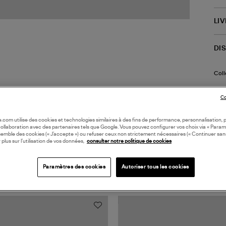
LI
DI
Coll
Co
oile.com utilise des cookies et technologies similaires à des fins de performance, personnalisation, p
collaboration avec des partenaires tels que Google. Vous pouvez configurer vos choix via « Param
semble des cookies (« J’accepte ») ou refuser ceux non strictement nécessaires (« Continuer san
 plus sur l’utilisation de vos données,
consulter notre politique de cookies
TS VUS
Paramètres des cookies
Autoriser tous les cookies