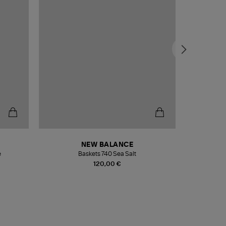
NEW BALANCE
e
Baskets 740 Sea Salt
Veste
120,00 €