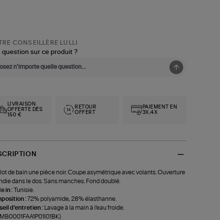
RE CONSEILLÈRE LULLI
 question sur ce produit ?
LIVRAISON
RETOUR
PAIEMENT EN
OFFERTE DÈS
OFFERT
3X,4X
150 €
SCRIPTION
lot de bain une pièce noir. Coupe asymétrique avec volants. Ouverture
ndie dans le dos. Sans manches. Fond doublé.
 in :
Tunisie.
position :
72% polyamide, 28% élasthanne.
eil d'entretien :
Lavage à la main à l'eau froide.
f-MB0001FAA1P01I01BK)