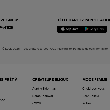
IVEZ-NOUS
TÉLÉCHARGEZ L'APPLICATIO
© LULLI 2025 - Tous droits réservés -CGV-Plan du site-Politique de confidentialité
S PRÊT-À-
CRÉATEURS BIJOUX
MODE FEMME
Aurélie Bidermann
Choisi pour vous
Serge Thoraval
Best-Sellers
soe
d1928
Robes