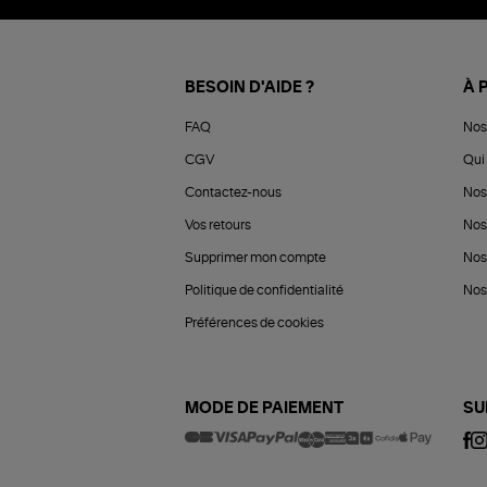
BESOIN D'AIDE ?
À 
FAQ
Nos
CGV
Qui 
Contactez-nous
Nos
Vos retours
Nos
Supprimer mon compte
Nos
Politique de confidentialité
Nos 
Préférences de cookies
MODE DE PAIEMENT
SU