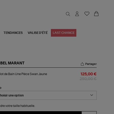
TENDANCES
VALISE D'ÉTÉ
LAST CHANCE
ABEL MARANT
Partager
llot
lot de Bain Une Pièce Swan Jaune
125,00 €
n
250,00 €
e
ce
le
an
une
dre votre taille habituelle.