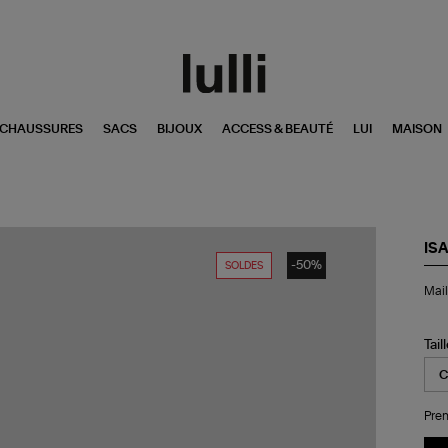
CHAUSSURES
SACS
BIJOUX
ACCESS & BEAUTÉ
LUI
MAISON
IS
-50%
SOLDES
Mai
Mail
de
Bai
Un
Piè
Tail
Sw
Ja
Pren