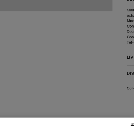
Mail
écha
Made
Com
Doub
Cons
(re
LI
DI
Coll
Co