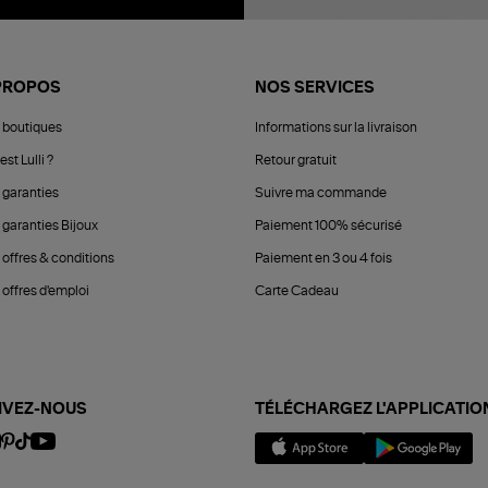
PROPOS
NOS SERVICES
 boutiques
Informations sur la livraison
est Lulli ?
Retour gratuit
 garanties
Suivre ma commande
 garanties Bijoux
Paiement 100% sécurisé
 offres & conditions
Paiement en 3 ou 4 fois
offres d'emploi
Carte Cadeau
IVEZ-NOUS
TÉLÉCHARGEZ L'APPLICATIO