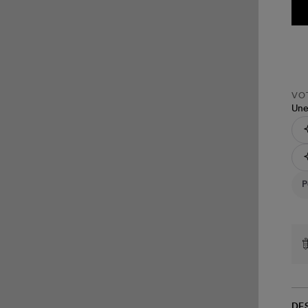
VOT
Une
DE