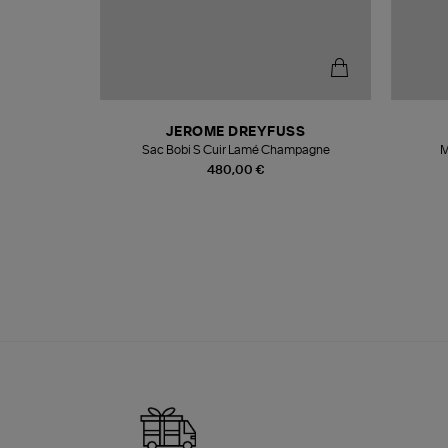
N
JEROME DREYFUSS
te
Sac Bobi S Cuir Lamé Champagne
M
480,00 €