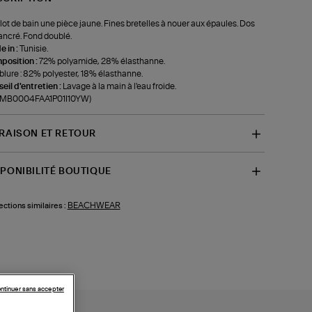
lot de bain une pièce jaune. Fines bretelles à nouer aux épaules. Dos
ncré. Fond doublé.
 in :
Tunisie.
position :
72% polyamide, 28% élasthanne.
lure : 82% polyester, 18% élasthanne.
eil d'entretien :
Lavage à la main à l'eau froide.
f-MB0004FAA1P01I10YW)
VRAISON ET RETOUR
SPONIBILITÉ BOUTIQUE
BEACHWEAR
ections similaires :
ntinuer sans accepter