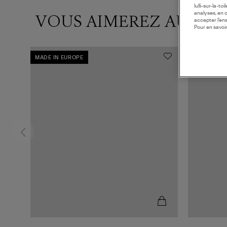
lulli-sur-la-t
analyses, en 
VOUS AIMEREZ AUSSI
accepter l’en
Pour en savoir
MADE IN EUROPE
MADE IN F