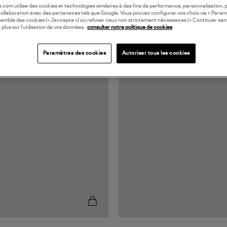
oile.com utilise des cookies et technologies similaires à des fins de performance, personnalisation, p
collaboration avec des partenaires tels que Google. Vous pouvez configurer vos choix via « Param
semble des cookies (« J’accepte ») ou refuser ceux non strictement nécessaires (« Continuer san
 plus sur l’utilisation de vos données,
consulter notre politique de cookies
Paramètres des cookies
Autoriser tous les cookies
RANCE
MADE IN EUROPE