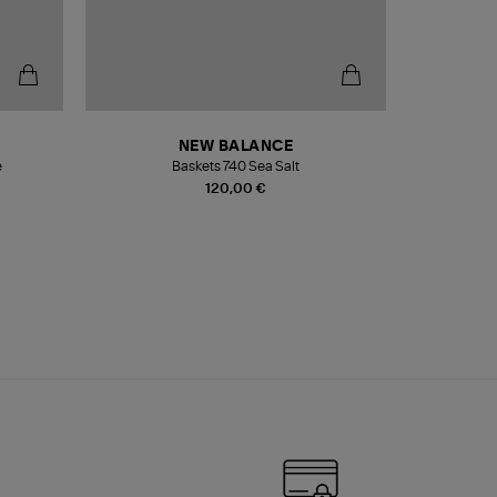
NEW BALANCE
e
Baskets 740 Sea Salt
Veste
120,00 €