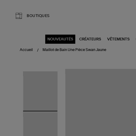
Aller au contenu principal
BOUTIQUES
NOUVEAUTÉS
CRÉATEURS
VÊTEMENTS
Accueil
Maillot de Bain Une Pièce Swan Jaune