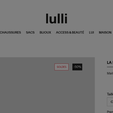
CHAUSSURES
SACS
BIJOUX
ACCESS & BEAUTÉ
LUI
MAISON
LA
-50%
SOLDES
Mai
Mail
Nil
Co
Tail
Pren