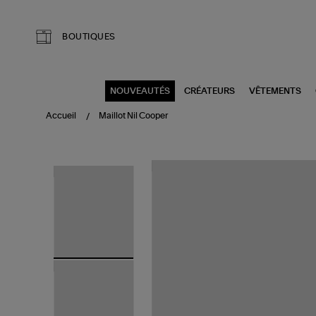
Aller au contenu principal
BOUTIQUES
NOUVEAUTÉS
CRÉATEURS
VÊTEMENTS
Accueil
Maillot Nil Cooper