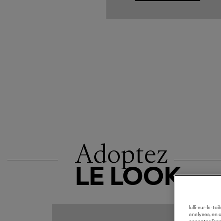
Adoptez
LE LOOK
lulli-sur-la-t
analyses, en 