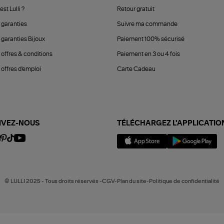
est Lulli ?
Retour gratuit
 garanties
Suivre ma commande
 garanties Bijoux
Paiement 100% sécurisé
 offres & conditions
Paiement en 3 ou 4 fois
offres d'emploi
Carte Cadeau
IVEZ-NOUS
TÉLÉCHARGEZ L'APPLICATIO
© LULLI 2025 - Tous droits réservés -CGV-Plan du site-Politique de confidentialité