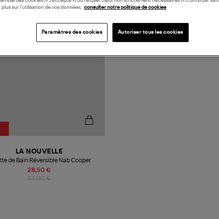
semble des cookies (« J’accepte ») ou refuser ceux non strictement nécessaires (« Continuer san
 plus sur l’utilisation de vos données,
consulter notre politique de cookies
Paramètres des cookies
Autoriser tous les cookies
LA NOUVELLE
tte de Bain Réversible Nab Cooper
28,50 €
57,00 €