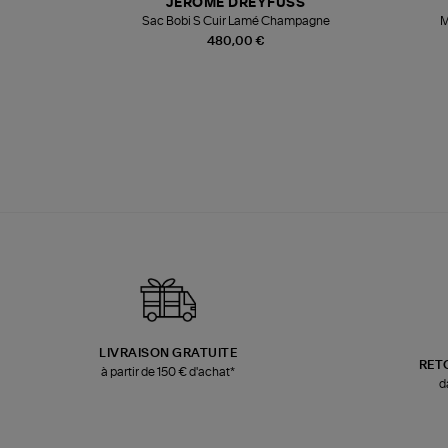
JEROME DREYFUSS
te
Sac Bobi S Cuir Lamé Champagne
M
480,00 €
LIVRAISON GRATUITE
RET
à partir de 150 € d'achat*
d