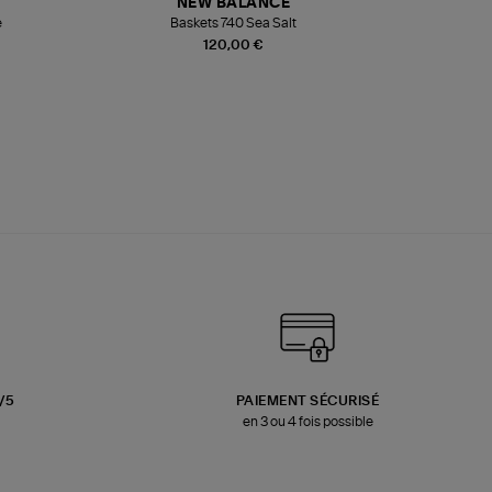
NEW BALANCE
e
Baskets 740 Sea Salt
Veste
120,00 €
3/5
PAIEMENT SÉCURISÉ
en 3 ou 4 fois possible