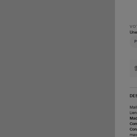
VOT
Une
DE
Mail
Lien
Made
Com
Cons
max