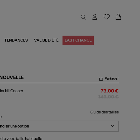
TENDANCES
VALISE D'ÉTÉ
LAST CHANCE
 NOUVELLE
Partager
llot
lot Nil Cooper
73,00 €
oper
146,00 €
Guide des tailles
le
dre votre taille habituelle.