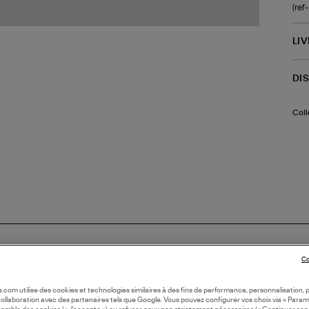
(re
LI
DI
Coll
Co
oile.com utilise des cookies et technologies similaires à des fins de performance, personnalisation, p
collaboration avec des partenaires tels que Google. Vous pouvez configurer vos choix via « Param