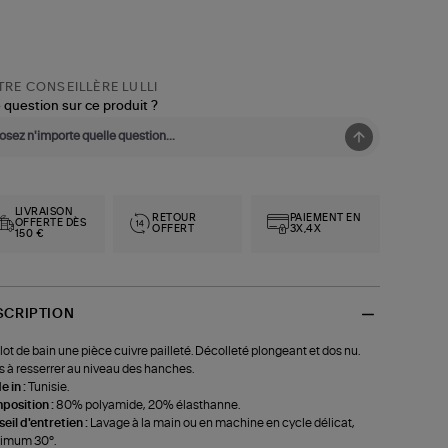
RE CONSEILLÈRE LULLI
 question sur ce produit ?
LIVRAISON
RETOUR
PAIEMENT EN
OFFERTE DÈS
OFFERT
3X,4X
150 €
SCRIPTION
lot de bain une pièce cuivre pailleté. Décolleté plongeant et dos nu.
s à resserrer au niveau des hanches.
 in :
Tunisie.
position :
80% polyamide, 20% élasthanne.
eil d'entretien :
Lavage à la main ou en machine en cycle délicat,
imum 30°.