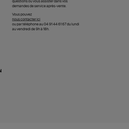
questions ou vous assister dans vos
demandes de service après-vente.
Vous pouvez
nous contacter ici
ou par téléphone au 04 91 44 61 67 du lundi
au vendredi de 9h à 18h.
N