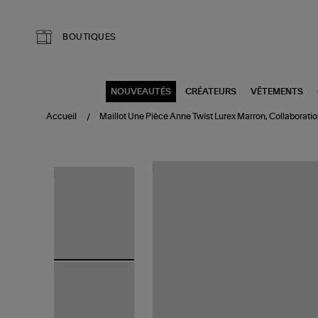
Aller au contenu principal
BOUTIQUES
NOUVEAUTÉS
CRÉATEURS
VÊTEMENTS
Accueil
Maillot Une Pièce Anne Twist Lurex Marron, Collaborati