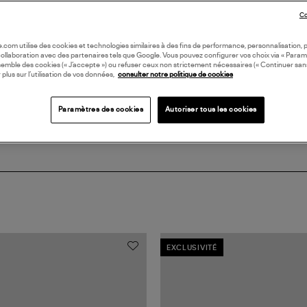
DI
Co
oile.com utilise des cookies et technologies similaires à des fins de performance, personnalisation, p
Coll
collaboration avec des partenaires tels que Google. Vous pouvez configurer vos choix via « Param
PIE
semble des cookies (« J’accepte ») ou refuser ceux non strictement nécessaires (« Continuer san
 plus sur l’utilisation de vos données,
consulter notre politique de cookies
Paramètres des cookies
Autoriser tous les cookies
EXCLUSIVITÉ