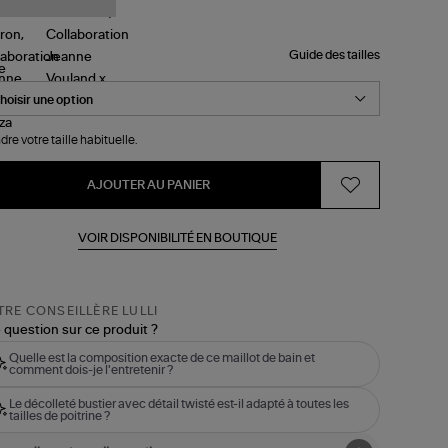
uland
iza
Guide des tailles
le
dre votre taille habituelle.
AJOUTER AU PANIER
VOIR DISPONIBILITÉ EN BOUTIQUE
RE CONSEILLÈRE LULLI
 question sur ce produit ?
Quelle est la composition exacte de ce maillot de bain et
comment dois-je l'entretenir ?
Le décolleté bustier avec détail twisté est-il adapté à toutes les
tailles de poitrine ?