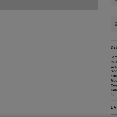
DE
Le m
mait
twis
rend
esti
Made
Com
Cons
(re
LI