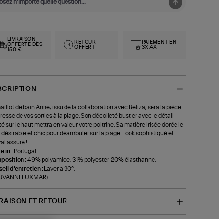
LIVRAISON
RETOUR
PAIEMENT EN
OFFERTE DÈS
OFFERT
3X,4X
150 €
SCRIPTION
aillot de bain Anne, issu de la collaboration avec Beliza, sera la pièce
resse de vos sorties à la plage. Son décolleté bustier avec le détail
té sur le haut mettra en valeur votre poitrine. Sa matière irisée dorée le
 désirable et chic pour déambuler sur la plage. Look sophistiqué et
val assuré !
 in :
Portugal.
position :
49% polyamide, 31% polyester, 20% élasthanne.
eil d'entretien :
Laver a 30°.
f-JVANNELUXMAR)
VRAISON ET RETOUR