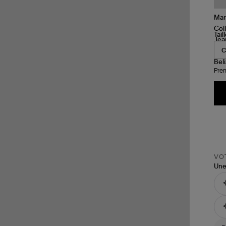
Vo
x
Bel
Tail
Pren
VOT
Une