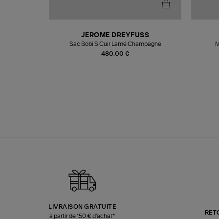
N
JEROME DREYFUSS
te
Sac Bobi S Cuir Lamé Champagne
M
480,00 €
LIVRAISON GRATUITE
RET
à partir de 150 € d'achat*