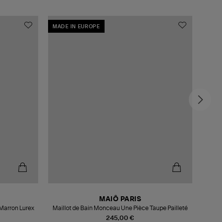
MADE IN EUROPE
MADE
MAIÔ PARIS
 Marron Lurex
Maillot de Bain Monceau Une Pièce Taupe Pailleté
245,00 €