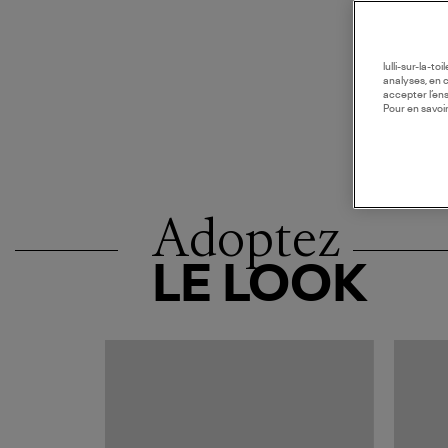
lulli-sur-la-t
analyses, en 
accepter l’en
Pour en savoir
Adoptez
LE LOOK