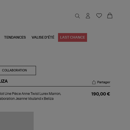
TENDANCES
VALISE D'ÉTÉ
LAST CHANCE
COLLABORATION
LIZA
Partager
llot
lot Une Pièce Anne Twist Lurex Marron,
190,00 €
e
aboration Jeanne Vouland x Beliza
ce
ne
st
ex
ron,
laboration
anne