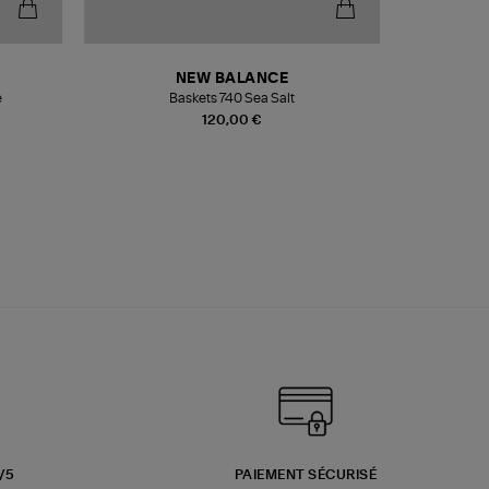
NEW BALANCE
e
Baskets 740 Sea Salt
Veste
120,00 €
3/5
PAIEMENT SÉCURISÉ