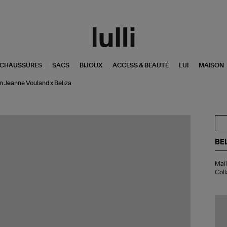
CHAUSSURES
SACS
BIJOUX
ACCESS & BEAUTÉ
LUI
MAISON
on Jeanne Vouland x Beliza
BE
Mai
Mail
Un
Coll
Piè
An
Twi
Lur
Mar
Col
Je