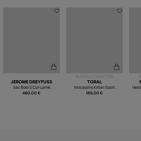
NOUVELLE COLLECTION
N
JEROME DREYFUSS
TORAL
Sac Bobi S Cuir Lamé
Mocassins Killian Sport
Veste
Champagne
Mousse
480,00 €
189,00 €