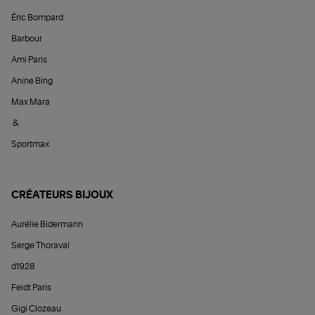
Éric Bompard
Barbour
Ami Paris
Anine Bing
Max Mara
&
Sportmax
CRÉATEURS BIJOUX
Aurélie Bidermann
Serge Thoraval
d1928
Feidt Paris
Gigi Clozeau