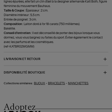
lignes épurées, elle fait un clin d'œil à la designer allemande Katt Both, figure
féminine du mouvement Bauhaus.
Taille & Coupe :
Épaisseur : 2 cm.
Diamètre intérieur : 5,5 cm.
Entrée de poignet : 3 cm.
Composition :
Laiton doré à l'or 18 carats (750 millièmes).
Bakélite.
Conseil d'entretien :
Il est déconseillé de porter des bijoux lorsque vous
dormez, vous vous baignez ou faites du sport. Éviter également le contact
avec les parfums et les cosmétiques.
(ref-KATBR02MGMM)
LIVRAISON ET RETOUR
DISPONIBILITÉ BOUTIQUE
-
-
BIJOUX
BRACELETS
MANCHETTES
Collections similaires :
Adoptez