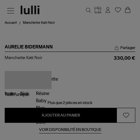
Aller au contenu principal
Accueil
Manchette Katt Noir
AURELIE BIDERMANN
Partager
Manchette
Manchette Katt Noir
330,00 €
Katt
Noir
Taille
unique
Plus que 2 pièces en stock
AJOUTER AU PANIER
VOIR DISPONIBILITÉ EN BOUTIQUE