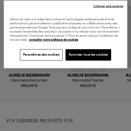
Continuer sans accepter
MADE IN FRANCE
lulli-sur-la-toile.com utilise des cookies et technologies similaires à des fins de
performance, personnalisation, publicité et analyses, en collaboration avec des
partenaires tels que Google. Vous pouvez configurer vos choix via « Paramétrer »,
accepter l’ensemble des cookies (« J’accepte ») ou refuser ceux non strictement
nécessaires (« Continuer sans accepter »). Pour en savoir plus sur l’utilisation de
vos données,
consulter notre politique de cookies
Paramètres des cookies
Autoriser tous les cookies
NOUVELLE COLLECTION
AURELIE BIDERMANN
AURELIE BIDERMANN
AU
Manchette Nazca Noir
Manchette Thanda
Ma
460,00 €
410,00 €
VOS DERNIERS PRODUITS VUS