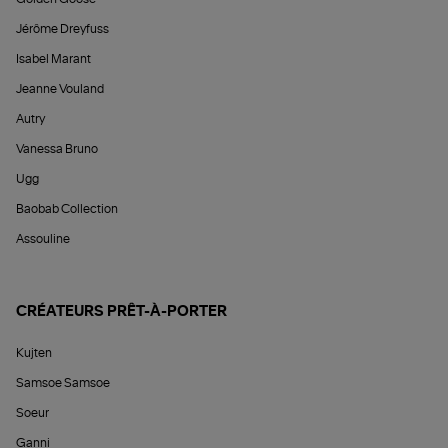
Jérôme Dreyfuss
Isabel Marant
Jeanne Vouland
Autry
Vanessa Bruno
Ugg
Baobab Collection
Assouline
CRÉATEURS PRÊT-À-PORTER
Kujten
Samsoe Samsoe
Soeur
Ganni