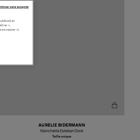
ntinuer sans accepter
ublicité et
étrer »,
s accepter »).
AURELIE BIDERMANN
Manchette Esteban Doré
Taille unique