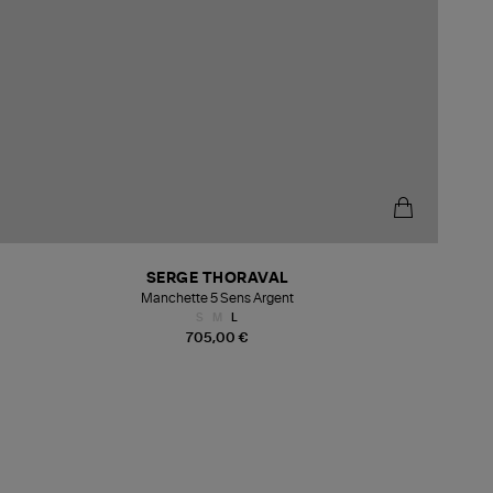
SERGE THORAVAL
Manchette 5 Sens Argent
S
M
L
705,00 €