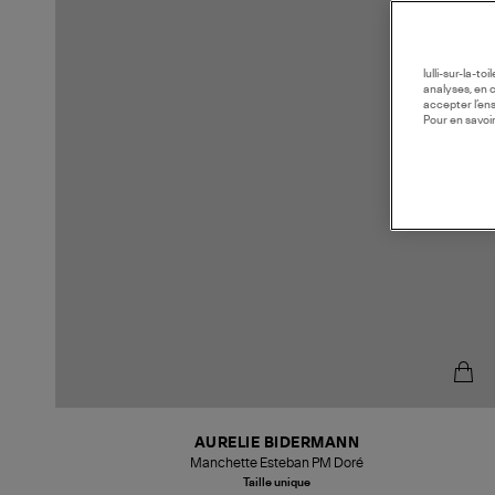
lulli-sur-la-t
analyses, en 
accepter l’en
Pour en savoir
AURELIE BIDERMANN
Manchette Esteban PM Doré
Taille unique