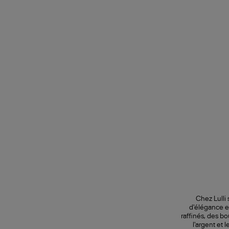
Chez Lulli
d'élégance et
raffinés, des bo
l'argent et