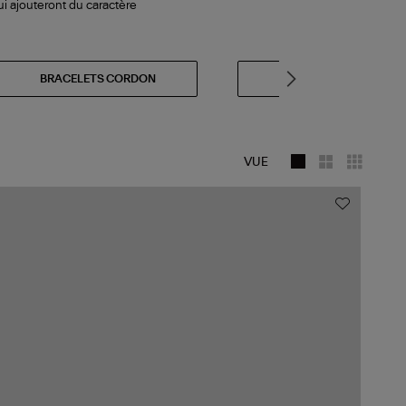
i ajouteront du caractère
BRACELETS CORDON
BRACELETS FANTAISIE
VUE