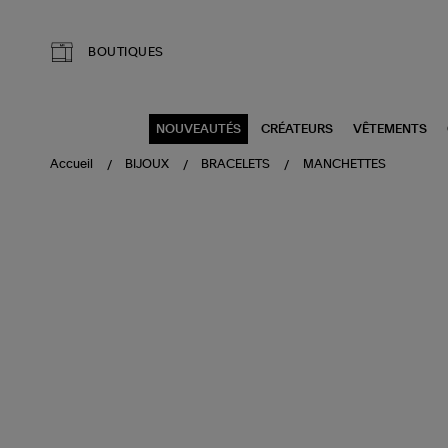
Aller au contenu principal
BOUTIQUES
NOUVEAUTÉS
CRÉATEURS
VÊTEMENTS
Accueil
BIJOUX
BRACELETS
MANCHETTES