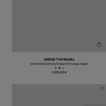
SERGE THORAVAL
Manchette Edmond Rostand 10 rangs Argent
S
M
L
1 320,00 €