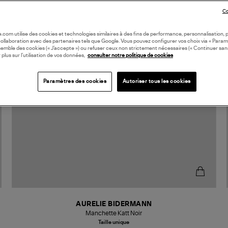
Co
oile.com utilise des cookies et technologies similaires à des fins de performance, personnalisation, p
collaboration avec des partenaires tels que Google. Vous pouvez configurer vos choix via « Param
semble des cookies (« J’accepte ») ou refuser ceux non strictement nécessaires (« Continuer san
 plus sur l’utilisation de vos données,
consulter notre politique de cookies
Paramètres des cookies
Autoriser tous les cookies
AURELIE BIDERMANN
Manchette Katt Noir
Taille unique