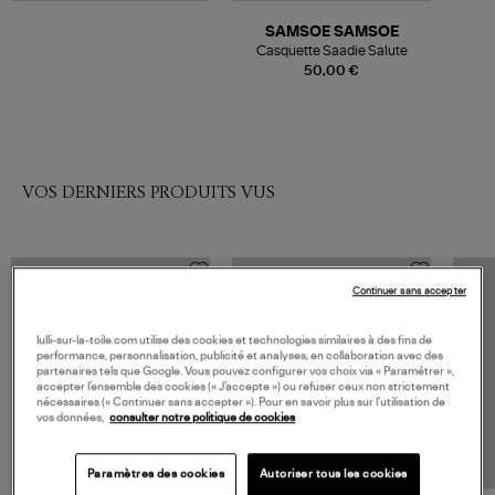
SAMSOE SAMSOE
Casquette Saadie Salute
50,00 €
VOS DERNIERS PRODUITS VUS
Continuer sans accepter
lulli-sur-la-toile.com utilise des cookies et technologies similaires à des fins de
performance, personnalisation, publicité et analyses, en collaboration avec des
partenaires tels que Google. Vous pouvez configurer vos choix via « Paramétrer »,
accepter l’ensemble des cookies (« J’accepte ») ou refuser ceux non strictement
nécessaires (« Continuer sans accepter »). Pour en savoir plus sur l’utilisation de
vos données,
consulter notre politique de cookies
Paramètres des cookies
Autoriser tous les cookies