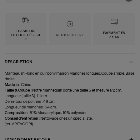
LIVRAISON
PAIEMENT EN
OFFERTE DÈS 150
RETOUR OFFERT
3X,4X
€
DESCRIPTION
Manteau mi-long en cuir pony marron Manches longues. Coupe ample. Base
droite.
Made in :
Chine.
Taille & Coupe :
Notre mannequin porte une taille S et mesure 172 cm.
Longueur (taille S) : 111 cm.
Demi-tour de poitrine : 49 cm.
Longueur de manches : 64 cm.
Composition :
81% Modacrylique, 19% polyester
Conseil d'entretien :
Nettoyage chez un spécialiste.
(ref-ARITAOGRI)
LIVRAISON ET RETOUR