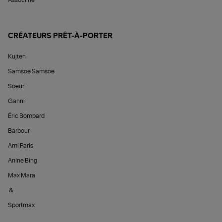
CRÉATEURS PRÊT-À-PORTER
Kujten
Samsoe Samsoe
Soeur
Ganni
Éric Bompard
Barbour
Ami Paris
Anine Bing
Max Mara
&
Sportmax