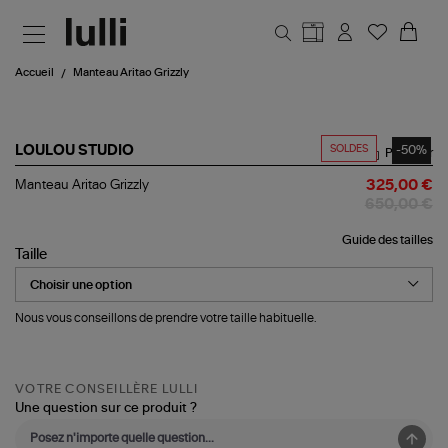
Aller au contenu principal
Accueil
Manteau Aritao Grizzly
SOLDES
-50%
LOULOU STUDIO
Partager
Manteau
Manteau Aritao Grizzly
325,00 €
Aritao
650,00 €
Grizzly
Guide des tailles
Taille
Nous vous conseillons de prendre votre taille habituelle.
VOTRE CONSEILLÈRE LULLI
Une question sur ce produit ?