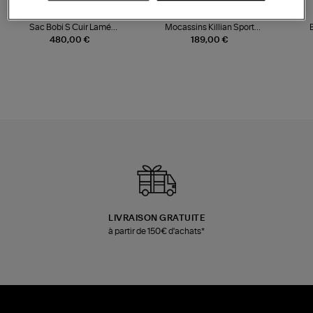
NOUVELLE COLLECTION
JEROME DREYFUSS
TORAL
Sac Bobi S Cuir Lamé
Mocassins Killian Sport
Champagne
Mousse
480,00 €
189,00 €
LIVRAISON GRATUITE
à partir de 150€ d'achats*