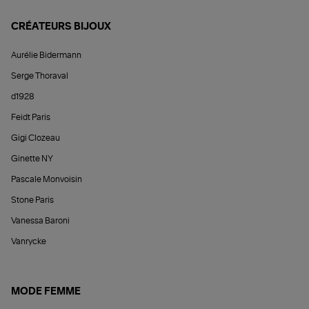
CRÉATEURS BIJOUX
Aurélie Bidermann
Serge Thoraval
d1928
Feidt Paris
Gigi Clozeau
Ginette NY
Pascale Monvoisin
Stone Paris
Vanessa Baroni
Vanrycke
MODE FEMME