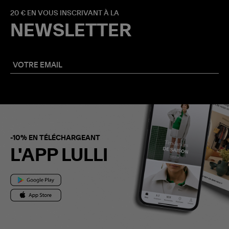
20 € EN VOUS INSCRIVANT À LA
NEWSLETTER
-10% EN TÉLÉCHARGEANT
L'APP LULLI