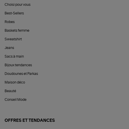
Choisi pour vous
Best-Sellers
Robes
Baskets femme
Sweatshirt
Jeans
Sacs à main
Bijoux tendances
Doudounes et Parkas
Maison déco
Beauté
Conseil Mode
OFFRES ET TENDANCES