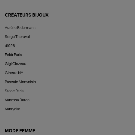
CRÉATEURS BIJOUX
Aurélie Bidermann
Serge Thoraval
d1928
Feidt Paris
Gigi Clozeau
Ginette NY
Pascale Monvoisin
Stone Paris
Vanessa Baroni
Vanrycke
MODE FEMME