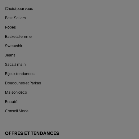
Choisi pour vous
Best-Sellers
Robes
Baskets femme
Sweatshirt
Jeans
Sacs à main
Bijoux tendances
Doudounes et Parkas
Maison déco
Beauté
Conseil Mode
OFFRES ET TENDANCES