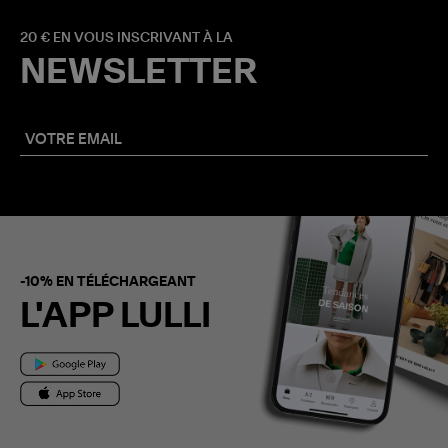
20 € EN VOUS INSCRIVANT À LA
NEWSLETTER
-10% EN TÉLÉCHARGEANT
L'APP LULLI