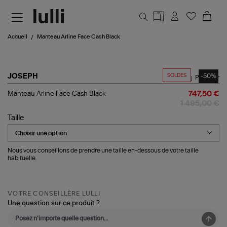
Aller au contenu principal
Accueil
Manteau Arline Face Cash Black
SOLDES
-50%
JOSEPH
Partager
Manteau
Manteau Arline Face Cash Black
747,50 €
Arline
1 495,00 €
Face
Cash
Taille
Black
Nous vous conseillons de prendre une taille en-dessous de votre taille
habituelle.
VOTRE CONSEILLÈRE LULLI
Une question sur ce produit ?