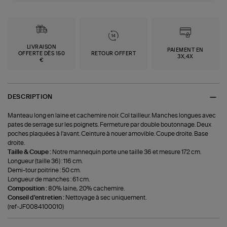
LIVRAISON
PAIEMENT EN
OFFERTE DÈS 150
RETOUR OFFERT
3X,4X
€
DESCRIPTION
Manteau long en laine et cachemire noir. Col tailleur. Manches longues avec
pates de serrage sur les poignets. Fermeture par double boutonnage. Deux
poches plaquées à l'avant. Ceinture à nouer amovible. Coupe droite. Base
droite.
Taille & Coupe :
Notre mannequin porte une taille 36 et mesure 172 cm.
Longueur (taille 36) : 116 cm.
Demi-tour poitrine : 50 cm.
Longueur de manches : 61 cm.
Composition :
80% laine, 20% cachemire.
Conseil d'entretien :
Nettoyage à sec uniquement.
(ref-JF0084100010)