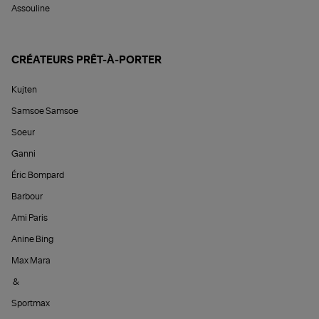
Assouline
CRÉATEURS PRÊT-À-PORTER
Kujten
Samsoe Samsoe
Soeur
Ganni
Éric Bompard
Barbour
Ami Paris
Anine Bing
Max Mara
&
Sportmax