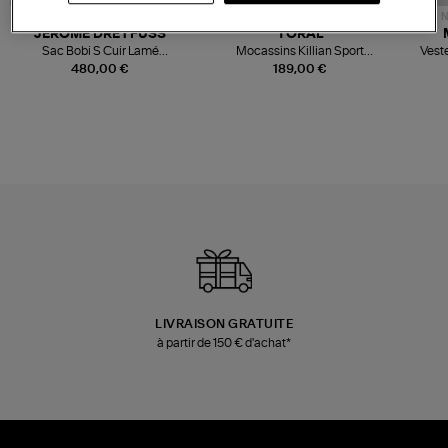
NOUVELLE COLLECTION
N
JEROME DREYFUSS
TORAL
Sac Bobi S Cuir Lamé
Mocassins Killian Sport
Veste
Champagne
Mousse
480,00 €
189,00 €
LIVRAISON GRATUITE
à partir de 150 € d'achat*