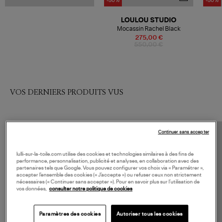
-50%
-50%
LOULOU STUDIO
Mocassin Rachel Black
275,00 €
550,00 €
VOS DERNIERS PRODUITS VUS
Continuer sans accepter
lulli-sur-la-toile.com utilise des cookies et technologies similaires à des fins de
performance, personnalisation, publicité et analyses, en collaboration avec des
partenaires tels que Google. Vous pouvez configurer vos choix via « Paramétrer »,
accepter l’ensemble des cookies (« J’accepte ») ou refuser ceux non strictement
nécessaires (« Continuer sans accepter »). Pour en savoir plus sur l’utilisation de
vos données,
consulter notre politique de cookies
Paramètres des cookies
Autoriser tous les cookies