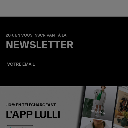
20 € EN VOUS INSCRIVANT À LA
NEWSLETTER
-10% EN TÉLÉCHARGEANT
L'APP LULLI