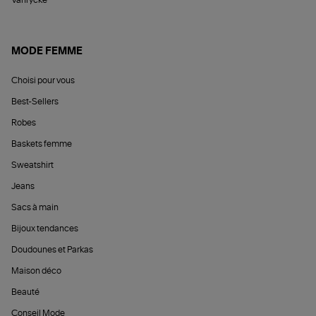
Vanrycke
MODE FEMME
Choisi pour vous
Best-Sellers
Robes
Baskets femme
Sweatshirt
Jeans
Sacs à main
Bijoux tendances
Doudounes et Parkas
Maison déco
Beauté
Conseil Mode