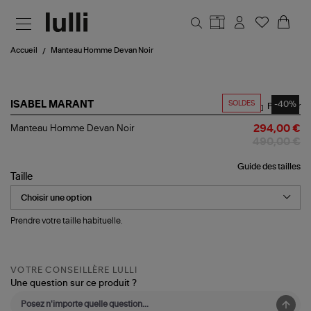
Aller au contenu principal
Accueil
Manteau Homme Devan Noir
SOLDES
-40%
ISABEL MARANT
Partager
Manteau
Manteau Homme Devan Noir
294,00 €
Homme
490,00 €
Devan
Noir
Guide des tailles
Taille
Prendre votre taille habituelle.
VOTRE CONSEILLÈRE LULLI
Une question sur ce produit ?