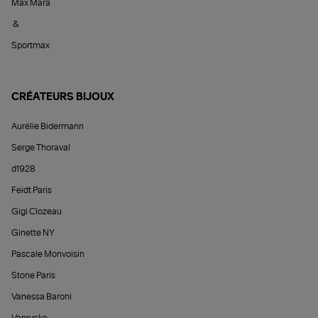
Max Mara
&
Sportmax
CRÉATEURS BIJOUX
Aurélie Bidermann
Serge Thoraval
d1928
Feidt Paris
Gigi Clozeau
Ginette NY
Pascale Monvoisin
Stone Paris
Vanessa Baroni