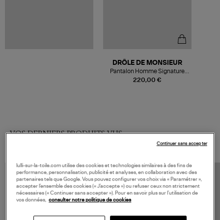
DRÔLE DE MONSIEUR
Pantalon Homme Signature
Noir
220,00 €
VOS DERNIERS PRODUITS VUS
Continuer sans accepter
lulli-sur-la-toile.com utilise des cookies et technologies similaires à des fins de
performance, personnalisation, publicité et analyses, en collaboration avec des
partenaires tels que Google. Vous pouvez configurer vos choix via « Paramétrer »,
accepter l’ensemble des cookies (« J’accepte ») ou refuser ceux non strictement
nécessaires (« Continuer sans accepter »). Pour en savoir plus sur l’utilisation de
vos données,
consulter notre politique de cookies