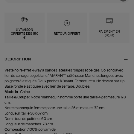
LIVRAISON
PAIEMENT EN
OFFERTE DÈS 150
RETOUR OFFERT
3X,4X
€
DESCRIPTION
Veste noire effet k-way à bandes latérales rouges et beiges. Col rond avec
lien de serrage. Logo blanc "MARANT" côté cœur. Manches longues avec
poignets élastiqués. Deux poches à l'avant. Fermeture sur le devant par zip.
Base ronde élastiquée avec lien de serrage. Doublée.
Made in :
Chine.
Taille & Coupe :
Notre mannequin homme porte une taille 42 et mesure 178
cm.
Notre mannequin femme porte une taille 36 et mesure 172 cm.
Longueur (taille 36) : 67 cm.
Demi-tour de poitrine : 60 cm.
Longueur de manches : 78 cm.
Composition :
100% polyamide.