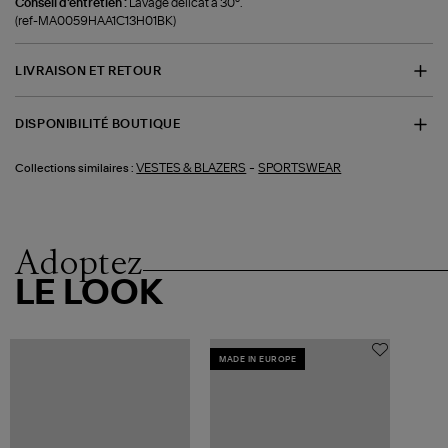
Conseil d'entretien :
Lavage délicat à 30°.
(ref-MA0059HAA1C13H01BK)
LIVRAISON ET RETOUR
DISPONIBILITÉ BOUTIQUE
-
VESTES & BLAZERS
SPORTSWEAR
Collections similaires :
Adoptez
LE LOOK
MADE IN EUROPE