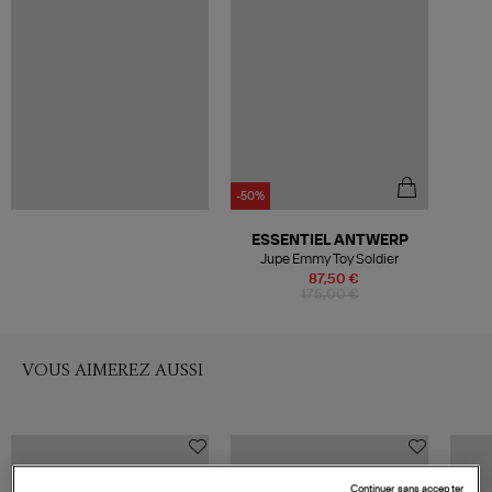
-50%
ESSENTIEL ANTWERP
Jupe Emmy Toy Soldier
87,50 €
175,00 €
VOUS AIMEREZ AUSSI
Continuer sans accepter