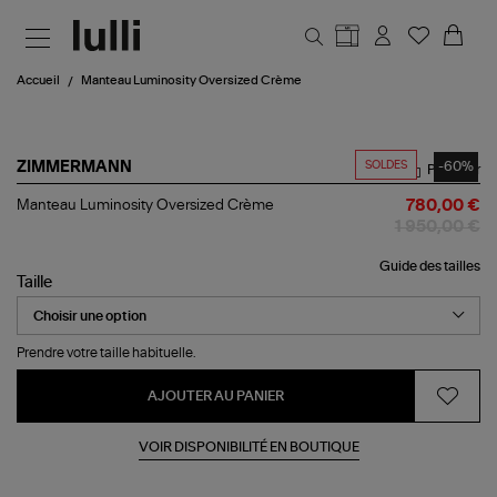
Aller au contenu principal
Accueil
Manteau Luminosity Oversized Crème
SOLDES
-60%
ZIMMERMANN
Partager
Manteau
Manteau Luminosity Oversized Crème
780,00 €
Luminosity
1 950,00 €
Oversized
Crème
Guide des tailles
Taille
Prendre votre taille habituelle.
AJOUTER AU PANIER
VOIR DISPONIBILITÉ EN BOUTIQUE