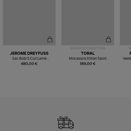
NOUVELLE COLLECTION
N
JEROME DREYFUSS
TORAL
Sac Bobi S Cuir Lamé
Mocassins Killian Sport
Veste
Champagne
Mousse
480,00 €
189,00 €