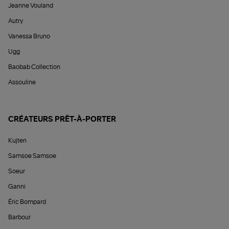
Jeanne Vouland
Autry
Vanessa Bruno
Ugg
Baobab Collection
Assouline
CRÉATEURS PRÊT-À-PORTER
Kujten
Samsoe Samsoe
Soeur
Ganni
Éric Bompard
Barbour