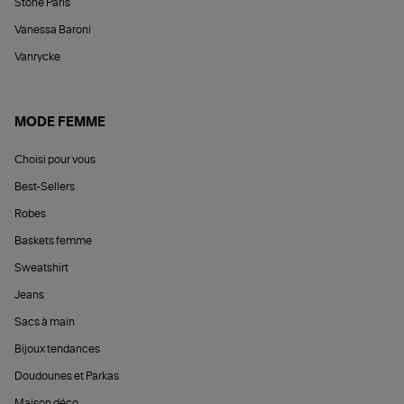
Stone Paris
Vanessa Baroni
Vanrycke
MODE FEMME
Choisi pour vous
Best-Sellers
Robes
Baskets femme
Sweatshirt
Jeans
Sacs à main
Bijoux tendances
Doudounes et Parkas
Maison déco