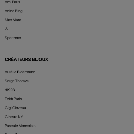
Ami Paris
Anine Bing
Max Mara
&
Sportmax
CRÉATEURS BIJOUX
Aurélie Bidermann
Serge Thoraval
d1928
Feidt Paris
Gigi Clozeau
Ginette NY
Pascale Monvoisin