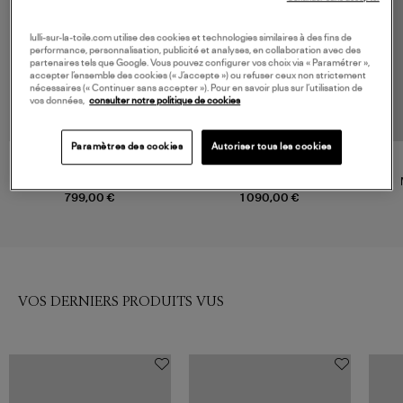
lulli-sur-la-toile.com utilise des cookies et technologies similaires à des fins de
performance, personnalisation, publicité et analyses, en collaboration avec des
partenaires tels que Google. Vous pouvez configurer vos choix via « Paramétrer »,
accepter l’ensemble des cookies (« J’accepte ») ou refuser ceux non strictement
nécessaires (« Continuer sans accepter »). Pour en savoir plus sur l’utilisation de
vos données,
consulter notre politique de cookies
Paramètres des cookies
Autoriser tous les cookies
NOUVELLE COLLECTION
SPORTMAX
ISABEL MARANT
Manteau Abate Blanc
Manteau Ceaton Anthracite
799,00 €
1 090,00 €
VOS DERNIERS PRODUITS VUS