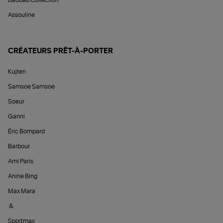
Baobab Collection
Assouline
CRÉATEURS PRÊT-À-PORTER
Kujten
Samsoe Samsoe
Soeur
Ganni
Éric Bompard
Barbour
Ami Paris
Anine Bing
Max Mara
&
Sportmax