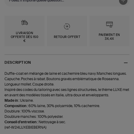
LIVRAISON
PAIEMENT EN
OFFERTE DÈS 150
RETOUR OFFERT
3X,4X
€
DESCRIPTION
Duffle-coat en mélange de laine et cachemire bleu navy. Manches longues.
Capuche. Poches à rabat. Boutons gravés emblématique de Roseanna.
Longueur mollet. Coupe droite.
Inspiré des codes du tailoring avec ses lignes structurées, le thème LUXE met
en avant des modèles tissés en Italie, ultra doux et enveloppants.
Made in :
Ukraine.
Composition :
60% laine, 30% polyamide, 10% cachemire.
Doublure : 100% viscose.
Doublure manches : 100% polyester.
Conseil d'entretien :
Nettoyage à sec.
(ref-W24LUXEBIEBERNA)