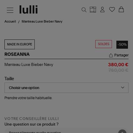
Aller au contenu principal
Accueil
Manteau Luxe Bieber Navy
SOLDES
-50%
MADE IN EUROPE
ROSEANNA
Partager
Manteau
Manteau Luxe Bieber Navy
380,00 €
Luxe
760,00 €
Bieber
Navy
Taille
Prendre votre taille habituelle.
VOTRE CONSEILLÈRE LULLI
Une question sur ce produit ?