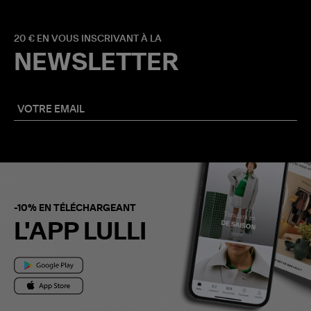
20 € EN VOUS INSCRIVANT À LA
NEWSLETTER
-10% EN TÉLÉCHARGEANT
L'APP LULLI