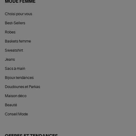
MODE FEMME
Choisi pour vous
Best-Sellers
Robes
Baskets femme
Sweatshirt
Jeans
Sacs à main
Bijoux tendances
Doudounes et Parkas
Maison déco
Beauté
Conseil Mode