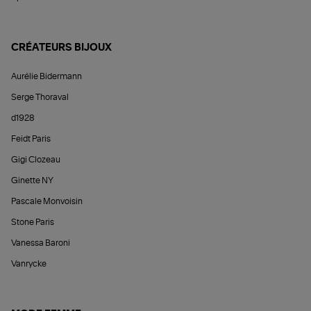
CRÉATEURS BIJOUX
Aurélie Bidermann
Serge Thoraval
d1928
Feidt Paris
Gigi Clozeau
Ginette NY
Pascale Monvoisin
Stone Paris
Vanessa Baroni
Vanrycke