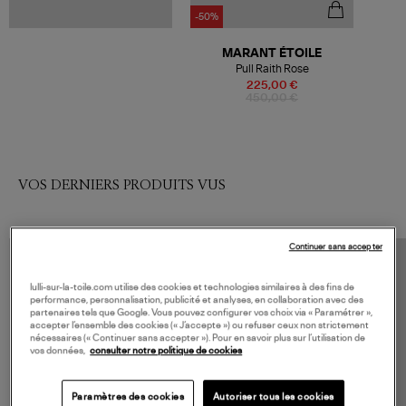
-50%
MARANT ÉTOILE
Pull Raith Rose
225,00 €
450,00 €
VOS DERNIERS PRODUITS VUS
Continuer sans accepter
lulli-sur-la-toile.com utilise des cookies et technologies similaires à des fins de
performance, personnalisation, publicité et analyses, en collaboration avec des
partenaires tels que Google. Vous pouvez configurer vos choix via « Paramétrer »,
accepter l’ensemble des cookies (« J’accepte ») ou refuser ceux non strictement
nécessaires (« Continuer sans accepter »). Pour en savoir plus sur l’utilisation de
vos données,
consulter notre politique de cookies
Paramètres des cookies
Autoriser tous les cookies