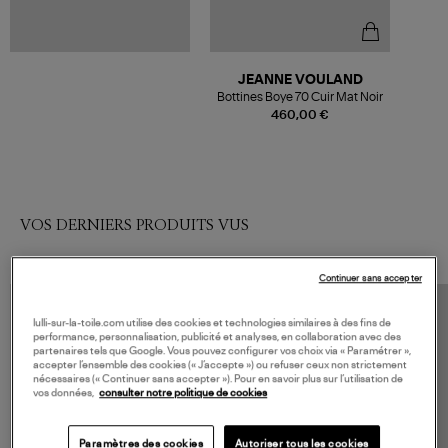
JEANNE VOULAND
Bottines Boye 70 Cuir Mat Noir
460,00 €
VOS DERNIERS PRODUITS VUS
Continuer sans accepter
lulli-sur-la-toile.com utilise des cookies et technologies similaires à des fins de
performance, personnalisation, publicité et analyses, en collaboration avec des
partenaires tels que Google. Vous pouvez configurer vos choix via « Paramétrer »,
accepter l’ensemble des cookies (« J’accepte ») ou refuser ceux non strictement
nécessaires (« Continuer sans accepter »). Pour en savoir plus sur l’utilisation de
vos données,
consulter notre politique de cookies
Paramètres des cookies
Autoriser tous les cookies