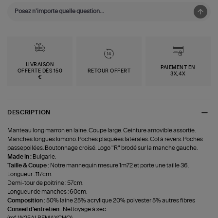
LIVRAISON
PAIEMENT EN
OFFERTE DÈS 150
RETOUR OFFERT
3X,4X
€
DESCRIPTION
Manteau long marron en laine. Coupe large. Ceinture amovible assortie.
Manches longues kimono. Poches plaquées latérales. Col à revers. Poches
passepoilées. Boutonnage croisé. Logo "R" brodé sur la manche gauche.
Made in :
Bulgarie.
Taille & Coupe :
Notre mannequin mesure 1m72 et porte une taille 36.
Longueur : 117cm.
Demi-tour de poitrine : 57cm.
Longueur de manches : 60cm.
Composition :
50% laine 25% acrylique 20% polyester 5% autres fibres
Conseil d'entretien :
Nettoyage à sec.
(ref-W25ALBEMAXCHO)