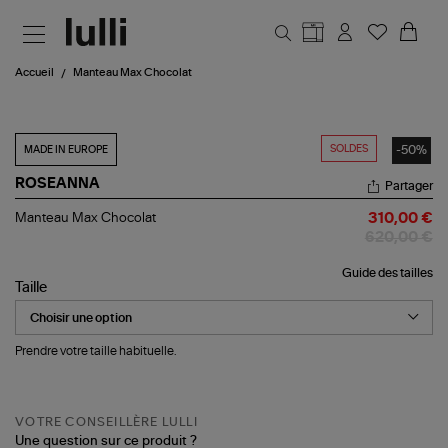
Aller au contenu principal
Accueil
Manteau Max Chocolat
SOLDES
-50%
MADE IN EUROPE
ROSEANNA
Partager
Manteau
Manteau Max Chocolat
310,00 €
Max
620,00 €
Chocolat
Guide des tailles
Taille
Prendre votre taille habituelle.
VOTRE CONSEILLÈRE LULLI
Une question sur ce produit ?