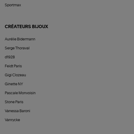
Sportmax
CRÉATEURS BIJOUX
Aurélie Bidermann
Serge Thoraval
d1928
Feidt Paris
Gigi Clozeau
Ginette NY
Pascale Monvoisin
Stone Paris
Vanessa Baroni
Vanrycke