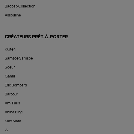
Baobab Collection
Assouline
CRÉATEURS PRÊT-À-PORTER
Kujten
Samsoe Samsoe
Soeur
Ganni
Éric Bompard
Barbour
Ami Paris
Anine Bing
Max Mara
&