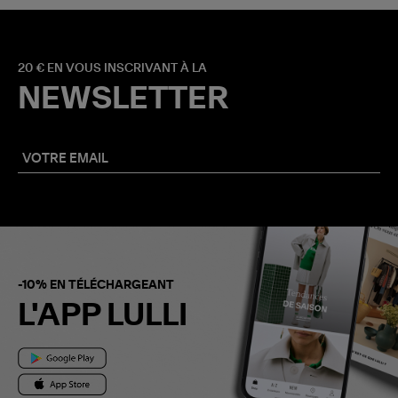
20 € EN VOUS INSCRIVANT À LA
NEWSLETTER
-10% EN TÉLÉCHARGEANT
L'APP LULLI