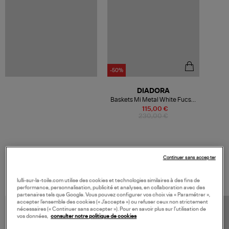
-50%
DIADORA
Baskets Mi Metal White Fucsia
Red
115,00 €
230,00 €
Continuer sans accepter
VOS DERNIERS PRODUITS VUS
lulli-sur-la-toile.com utilise des cookies et technologies similaires à des fins de
performance, personnalisation, publicité et analyses, en collaboration avec des
partenaires tels que Google. Vous pouvez configurer vos choix via « Paramétrer »,
accepter l’ensemble des cookies (« J’accepte ») ou refuser ceux non strictement
nécessaires (« Continuer sans accepter »). Pour en savoir plus sur l’utilisation de
vos données,
consulter notre politique de cookies