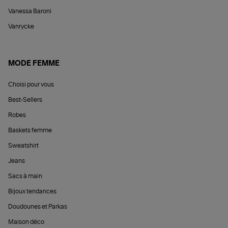
Vanessa Baroni
Vanrycke
MODE FEMME
Choisi pour vous
Best-Sellers
Robes
Baskets femme
Sweatshirt
Jeans
Sacs à main
Bijoux tendances
Doudounes et Parkas
Maison déco