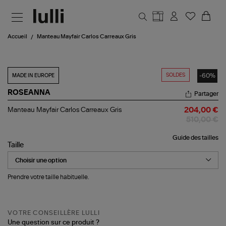
Aller au contenu principal
Accueil
Manteau Mayfair Carlos Carreaux Gris
SOLDES
-60%
MADE IN EUROPE
ROSEANNA
Partager
Manteau
Manteau Mayfair Carlos Carreaux Gris
204,00 €
Mayfair
510,00 €
Carlos
Carreaux
Guide des tailles
Gris
Taille
Prendre votre taille habituelle.
VOTRE CONSEILLÈRE LULLI
Une question sur ce produit ?