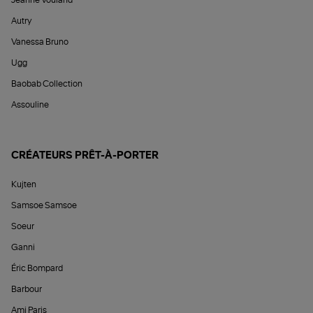
Autry
Vanessa Bruno
Ugg
Baobab Collection
Assouline
CRÉATEURS PRÊT-À-PORTER
Kujten
Samsoe Samsoe
Soeur
Ganni
Éric Bompard
Barbour
Ami Paris