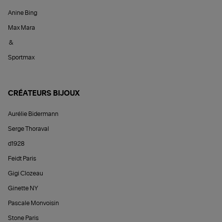
Anine Bing
Max Mara
&
Sportmax
CRÉATEURS BIJOUX
Aurélie Bidermann
Serge Thoraval
d1928
Feidt Paris
Gigi Clozeau
Ginette NY
Pascale Monvoisin
Stone Paris