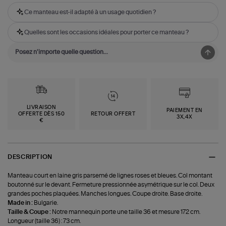
Ce manteau est-il adapté à un usage quotidien ?
Quelles sont les occasions idéales pour porter ce manteau ?
LIVRAISON
PAIEMENT EN
OFFERTE DÈS 150
RETOUR OFFERT
3X,4X
€
DESCRIPTION
Manteau court en laine gris parsemé de lignes roses et bleues. Col montant
boutonné sur le devant. Fermeture pressionnée asymétrique sur le col. Deux
grandes poches plaquées. Manches longues. Coupe droite. Base droite.
Made in :
Bulgarie.
Taille & Coupe :
Notre mannequin porte une taille 36 et mesure 172 cm.
Longueur (taille 36) : 73 cm.