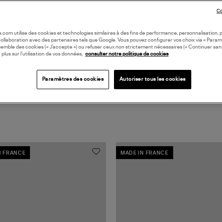
Coll
Co
DIA
oile.com utilise des cookies et technologies similaires à des fins de performance, personnalisation, p
collaboration avec des partenaires tels que Google. Vous pouvez configurer vos choix via « Param
semble des cookies (« J’accepte ») ou refuser ceux non strictement nécessaires (« Continuer san
 plus sur l’utilisation de vos données,
consulter notre politique de cookies
Paramètres des cookies
Autoriser tous les cookies
N FRANCE
MADE IN FRANCE