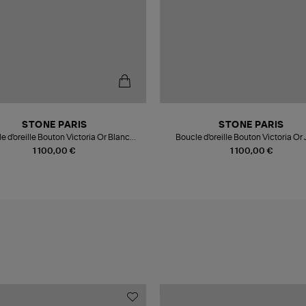
STONE PARIS
STONE PARIS
e d'oreille Bouton Victoria Or Blanc
Boucle d'oreille Bouton Victoria Or
Diamants (vendue à l'unité)
Diamants (vendue à l'unité)
1 100,00 €
1 100,00 €