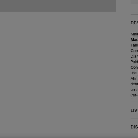
DE
Mini
Made
Tail
Com
Diam
Poids
Cons
l’ea
Afin
dent
un t
(re
LI
DI