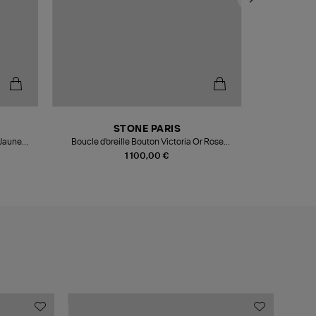
STONE PARIS
 Jaune
Boucle d'oreille Bouton Victoria Or Rose
Mini Créole Vi
Diamants (vendue à l'unité)
1 100,00 €
MADE