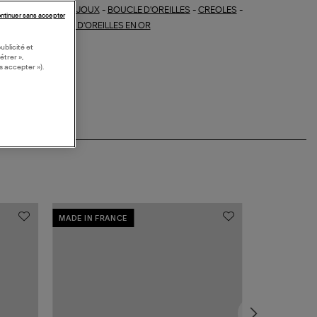
BIJOUX
-
BOUCLE D'OREILLES
-
CREOLES
-
ections similaires :
ntinuer sans accepter
MANTS
-
BOUCLES D'OREILLES EN OR
ublicité et
étrer »,
s accepter »).
MADE IN FRANCE
MADE IN FRA