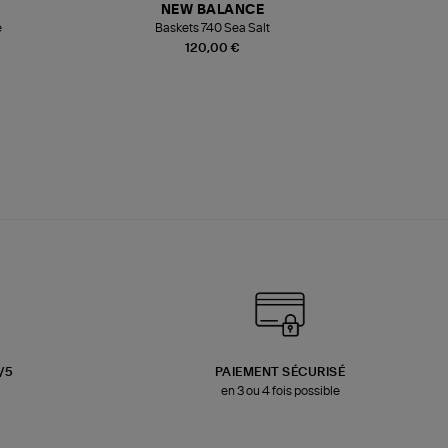
NEW BALANCE
e
Baskets 740 Sea Salt
Veste
120,00 €
3/5
PAIEMENT SÉCURISÉ
en 3 ou 4 fois possible