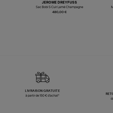
JEROME DREYFUSS
te
Sac Bobi S Cuir Lamé Champagne
M
480,00 €
LIVRAISON GRATUITE
RET
à partir de 150 € d'achat*
d