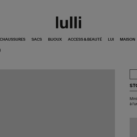
CHAUSSURES
SACS
BIJOUX
ACCESS & BEAUTÉ
LUI
MAISON
)
ST
Min
Mini
Cré
à l'u
Vic
Or
Bla
Di
(ve
à l'