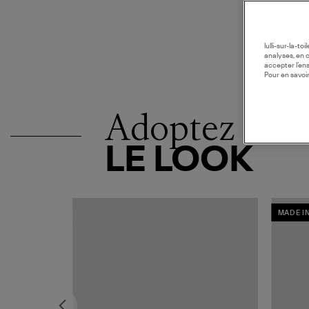
lulli-sur-la-t
analyses, en 
accepter l’en
Pour en savoir
Adoptez
LE LOOK
MADE I