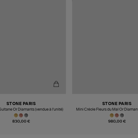
STONE PARIS
STONE PARIS
Sultane Or Diamants (vendue à l'unité)
Mini Créole Fleurs du Mal Or Diaman
l'unité)
830,00 €
980,00 €