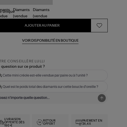
le
unique
AJOUTER AU PANIER
VOIR DISPONIBILITÉ EN BOUTIQUE
RE CONSEILLÈRE LULLI
 question sur ce produit ?
Cette mini créole est-elle vendue par paire ou à l'unité ?
Quel est le poids total des diamants sur cette boucle d'oreille ?
LIVRAISON
RETOUR
PAIEMENT EN
OFFERTE DÈS
OFFERT
3X,4X
150 €