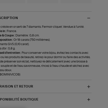
SCRIPTION
 créole en or serti de 7 diamants. Fermoir cliquet. Vendue à l'unité.
 in :
France.
le & Coupe :
Diamètre : 0,8 cm.
position :
Or 18 carats (750 millièmes).
ants GVS (0,10 carat).
 d'or : 0,8 g.
eil d'entretien :
Pour conserver votre bijou, évitez les contacts avec
u ou les produits de beauté, retirez-le pour dormir ou faire des activités.
 de préserver son éclat, nettoyez-le délicatement avec une brosse à
 souple et de l’eau savonneuse, rincez à l’eau chaude et séchez avec
issu doux.
f-BOMINIVICOB)
VRAISON ET RETOUR
SPONIBILITÉ BOUTIQUE