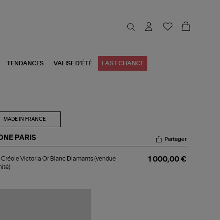
TENDANCES
VALISE D'ÉTÉ
LAST CHANCE
MADE IN FRANCE
ONE PARIS
Partager
i
 Créole Victoria Or Blanc Diamants (vendue
1 000,00 €
ole
nité)
toria
nc
amants
ndue
unité)