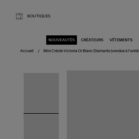
Aller au contenu principal
BOUTIQUES
NOUVEAUTÉS
CRÉATEURS
VÊTEMENTS
Accueil
Mini Créole Victoria Or Blanc Diamants (vendue à l'unité