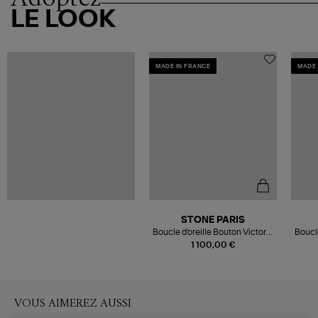
LE LOOK
MADE IN FRANCE
MADE 
STONE PARIS
Boucle d'oreille Bouton Victoria
Boucle
Or Blanc Diamants (vendue à
Or J
1 100,00 €
l'unité)
VOUS AIMEREZ AUSSI