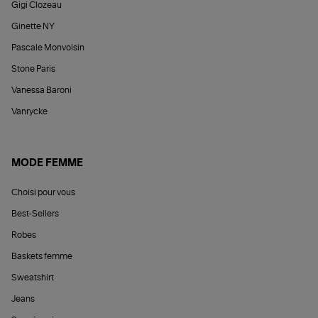
Gigi Clozeau
Ginette NY
Pascale Monvoisin
Stone Paris
Vanessa Baroni
Vanrycke
MODE FEMME
Choisi pour vous
Best-Sellers
Robes
Baskets femme
Sweatshirt
Jeans