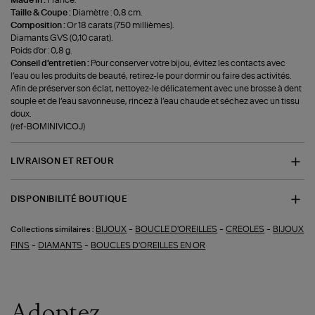
Taille & Coupe :
Diamètre : 0,8 cm.
Composition :
Or 18 carats (750 millièmes).
Diamants GVS (0,10 carat).
Poids d'or : 0,8 g.
Conseil d'entretien :
Pour conserver votre bijou, évitez les contacts avec
l’eau ou les produits de beauté, retirez-le pour dormir ou faire des activités.
Afin de préserver son éclat, nettoyez-le délicatement avec une brosse à dent
souple et de l’eau savonneuse, rincez à l’eau chaude et séchez avec un tissu
doux.
(ref-BOMINIVICOJ)
LIVRAISON ET RETOUR
DISPONIBILITÉ BOUTIQUE
-
-
-
BIJOUX
BOUCLE D'OREILLES
CREOLES
BIJOUX
Collections similaires :
-
-
FINS
DIAMANTS
BOUCLES D'OREILLES EN OR
Adoptez