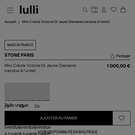
Aller au contenu principal
Accueil
Mini Créole Victoria Or Jaune Diamants (vendue à l'unité)
MADE IN FRANCE
STONE PARIS
Partager
Mini
Mini Créole Victoria Or Jaune Diamants
1 000,00 €
Créole
(vendue à l'unité)
Victoria
Or
Jaune
Diamants
(vendue
à l'unité)
Taille
unique
AJOUTER AU PANIER
VOIR DISPONIBILITÉ EN BOUTIQUE