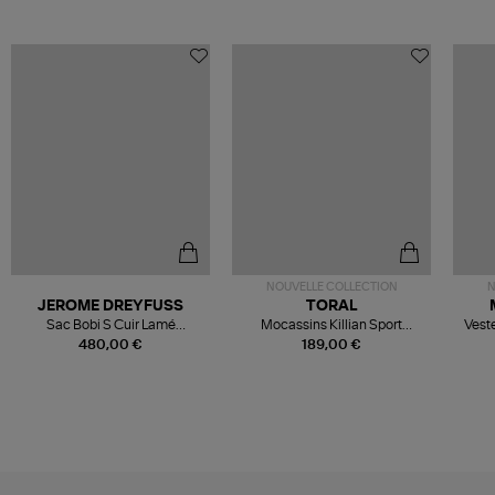
NOUVELLE COLLECTION
N
JEROME DREYFUSS
TORAL
Sac Bobi S Cuir Lamé
Mocassins Killian Sport
Veste
Champagne
Mousse
480,00 €
189,00 €