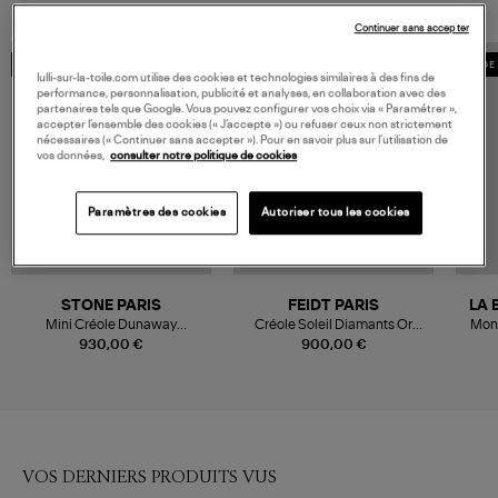
Continuer sans accepter
MADE IN FRANCE
MADE 
lulli-sur-la-toile.com utilise des cookies et technologies similaires à des fins de
performance, personnalisation, publicité et analyses, en collaboration avec des
partenaires tels que Google. Vous pouvez configurer vos choix via « Paramétrer »,
accepter l’ensemble des cookies (« J’accepte ») ou refuser ceux non strictement
nécessaires (« Continuer sans accepter »). Pour en savoir plus sur l’utilisation de
vos données,
consulter notre politique de cookies
Paramètres des cookies
Autoriser tous les cookies
STONE PARIS
FEIDT PARIS
LA 
Mini Créole Dunaway
Créole Soleil Diamants Or
Mono
Diamants Or Jaune (vendue à
Jaune (vendue à l'unité)
930,00 €
900,00 €
l'unité)
VOS DERNIERS PRODUITS VUS