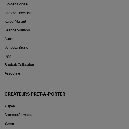
Golden Goose
Jérôme Dreyfuss
Isabel Marant
Jeanne Vouland
Autry
Vanessa Bruno
Ugg
Baobab Collection
Assouline
CRÉATEURS PRÊT-À-PORTER
Kujten
Samsoe Samsoe
Soeur