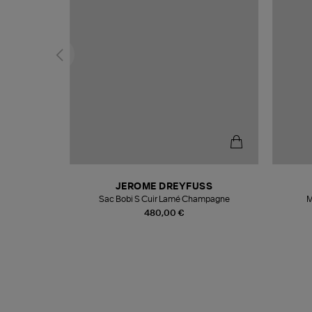
N
JEROME DREYFUSS
te
Sac Bobi S Cuir Lamé Champagne
M
480,00 €