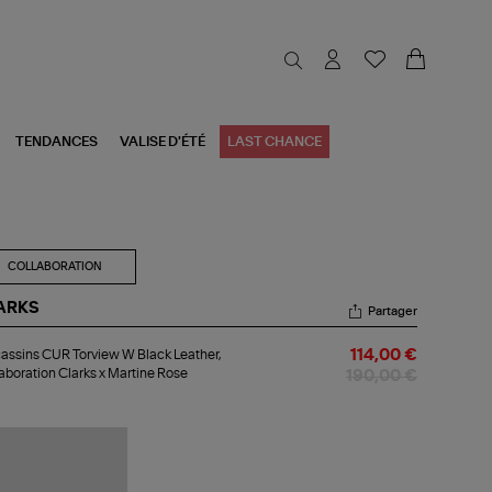
TENDANCES
VALISE D'ÉTÉ
LAST CHANCE
COLLABORATION
ARKS
Partager
cassins
ssins CUR Torview W Black Leather,
114,00 €
R
aboration Clarks x Martine Rose
view
190,00 €
ck
ther,
laboration
rks