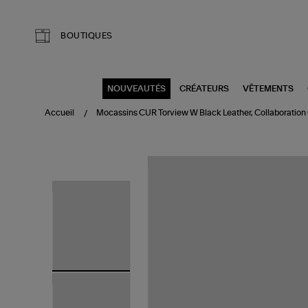
Aller au contenu principal
BOUTIQUES
NOUVEAUTÉS
CRÉATEURS
VÊTEMENTS
Accueil
Mocassins CUR Torview W Black Leather, Collaboration 