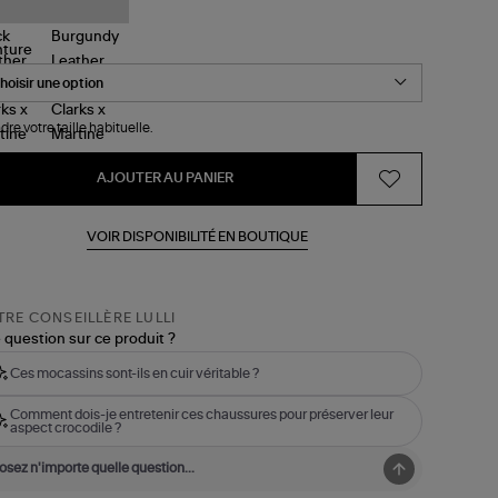
tine
se
nture
dre votre taille habituelle.
AJOUTER AU PANIER
VOIR DISPONIBILITÉ EN BOUTIQUE
RE CONSEILLÈRE LULLI
 question sur ce produit ?
Ces mocassins sont-ils en cuir véritable ?
Comment dois-je entretenir ces chaussures pour préserver leur
aspect crocodile ?