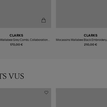
CLARKS
CLARKS
Wallabee Grey Combi, Collaboration
Mocassins Wallabee Black Embroidery,
Clarks X Aleali May
Clarks X Andersson Bel
170,00 €
210,00 €
TS VUS