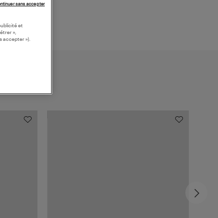
ntinuer sans accepter
ublicité et
étrer »,
s accepter »).