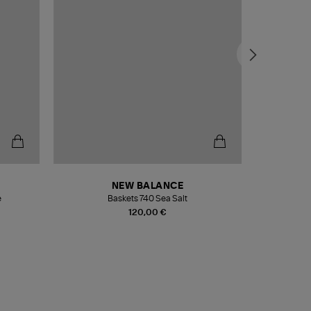
NEW BALANCE
e
Baskets 740 Sea Salt
Veste
120,00 €