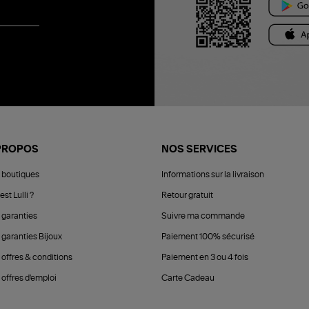
PROPOS
NOS SERVICES
 boutiques
Informations sur la livraison
est Lulli ?
Retour gratuit
 garanties
Suivre ma commande
 garanties Bijoux
Paiement 100% sécurisé
 offres & conditions
Paiement en 3 ou 4 fois
offres d'emploi
Carte Cadeau