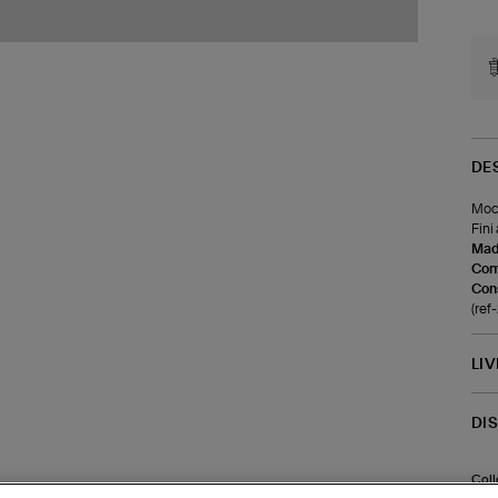
DE
Moca
Fini
Made
Com
Cons
(ref
LI
DI
Coll