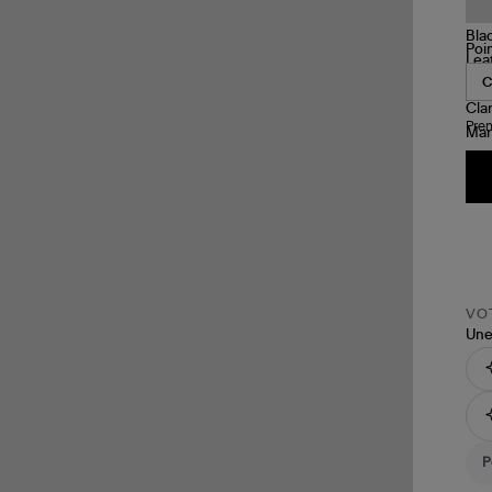
Mar
Ro
Poi
Pren
VOT
Une