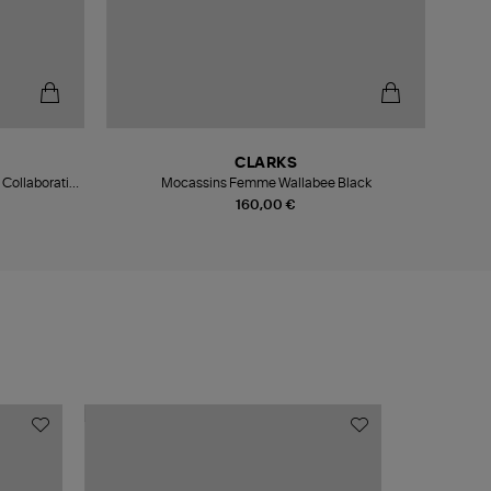
CLARKS
 Collaboration
Mocassins Femme Wallabee Black
Moc
160,00 €