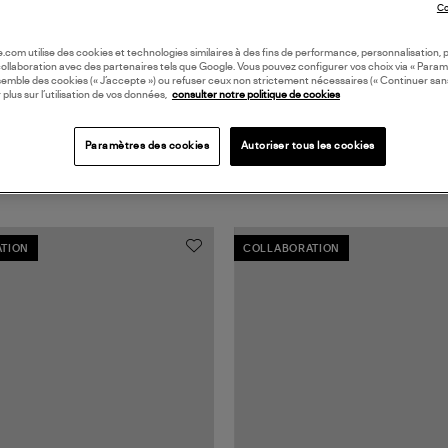
Co
oile.com utilise des cookies et technologies similaires à des fins de performance, personnalisation, p
collaboration avec des partenaires tels que Google. Vous pouvez configurer vos choix via « Param
semble des cookies (« J’accepte ») ou refuser ceux non strictement nécessaires (« Continuer san
 plus sur l’utilisation de vos données,
consulter notre politique de cookies
Paramètres des cookies
Autoriser tous les cookies
TION
COLLABORATION