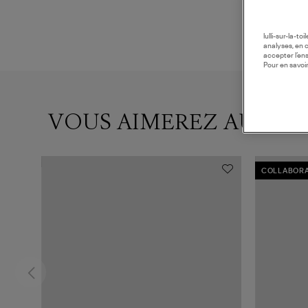
lulli-sur-la-t
analyses, en 
accepter l’en
Pour en savoir
VOUS AIMEREZ AUSSI
COLLABORA