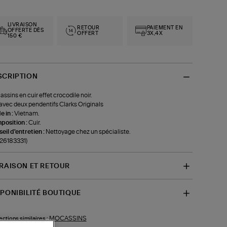
LIVRAISON
RETOUR
PAIEMENT EN
OFFERTE DÈS
OFFERT
3X,4X
150 €
SCRIPTION
ssins en cuir effet crocodile noir.
 avec deux pendentifs Clarks Originals
 in :
Vietnam.
position :
Cuir.
eil d'entretien :
Nettoyage chez un spécialiste.
-26183331)
VRAISON ET RETOUR
SPONIBILITÉ BOUTIQUE
MOCASSINS
ections similaires :