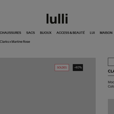
CHAUSSURES
SACS
BIJOUX
ACCESS & BEAUTÉ
LUI
MAISON
Clarks x Martine Rose
-40%
SOLDES
CL
Mo
Moca
CU
Coll
Tor
W
Bla
Lea
Col
Cla
x