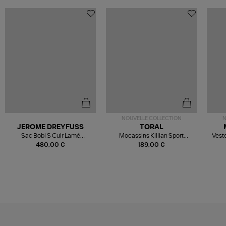
NOUVELLE COLLECTION
N
JEROME DREYFUSS
TORAL
Sac Bobi S Cuir Lamé
Mocassins Killian Sport
Veste
Champagne
Mousse
480,00 €
189,00 €