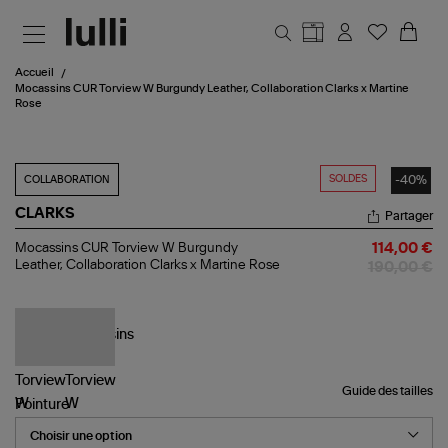
Aller au contenu principal
Accueil
Mocassins CUR Torview W Burgundy Leather, Collaboration Clarks x Martine
Rose
SOLDES
-40%
COLLABORATION
CLARKS
Partager
Mocassins
Mocassins CUR Torview W Burgundy
114,00 €
CUR
Leather, Collaboration Clarks x Martine Rose
190,00 €
Torview
W
Burgundy
Leather,
Collaboration
Clarks
x
Martine
Guide des tailles
Rose
Pointure