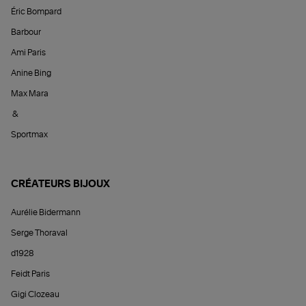
Éric Bompard
Barbour
Ami Paris
Anine Bing
Max Mara
&
Sportmax
CRÉATEURS BIJOUX
Aurélie Bidermann
Serge Thoraval
d1928
Feidt Paris
Gigi Clozeau