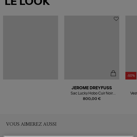
LE LOOK
-50%
JEROME DREYFUSS
Sac Lucky Hobo Cuir Noir
Ves
Silver
800,00 €
VOUS AIMEREZ AUSSI