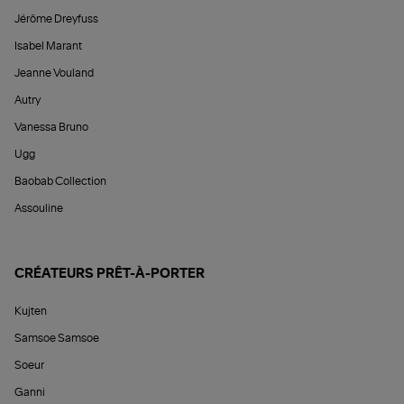
Jérôme Dreyfuss
Isabel Marant
Jeanne Vouland
Autry
Vanessa Bruno
Ugg
Baobab Collection
Assouline
CRÉATEURS PRÊT-À-PORTER
Kujten
Samsoe Samsoe
Soeur
Ganni