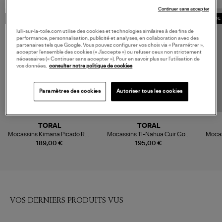
Continuer sans accepter
MADE IN EUROPE
MADE IN EUROPE
MADE 
lulli-sur-la-toile.com utilise des cookies et technologies similaires à des fins de
performance, personnalisation, publicité et analyses, en collaboration avec des
partenaires tels que Google. Vous pouvez configurer vos choix via « Paramétrer »,
accepter l’ensemble des cookies (« J’accepte ») ou refuser ceux non strictement
nécessaires (« Continuer sans accepter »). Pour en savoir plus sur l’utilisation de
vos données,
consulter notre politique de cookies
Paramètres des cookies
Autoriser tous les cookies
TORAL
TORAL
Mocassins Kimana Picado Red
Mocassins Tl-Nahua Cuir Gold
Mocas
Fire
Vino
189,00 €
195,00 €
VOS DERNIERS PRODUITS VUS