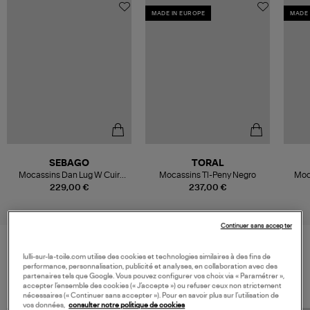
MADE IN EUROPE
MADE 
SEBAGO
TORAL
Mocassins Dan Lug W Cuir
Mocassins Tl-Peny Negro
Moca
Black Regular
229,00 €
237,00 €
Continuer sans accepter
lulli-sur-la-toile.com utilise des cookies et technologies similaires à des fins de
VOS DERNIERS PRODUITS VUS
performance, personnalisation, publicité et analyses, en collaboration avec des
partenaires tels que Google. Vous pouvez configurer vos choix via « Paramétrer »,
accepter l’ensemble des cookies (« J’accepte ») ou refuser ceux non strictement
nécessaires (« Continuer sans accepter »). Pour en savoir plus sur l’utilisation de
vos données,
consulter notre politique de cookies