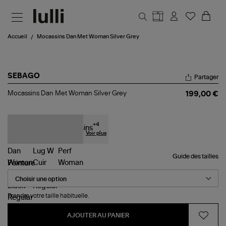
Aller au contenu principal
Accueil
Mocassins Dan Met Woman Silver Grey
SEBAGO
Partager
Mocassins
Mocassins Dan Met Woman Silver Grey
199,00 €
Dan
Met
Woman
Silver
+
4
Grey
Voir plus
Guide des tailles
Pointure
Prendre votre taille habituelle.
AJOUTER AU PANIER