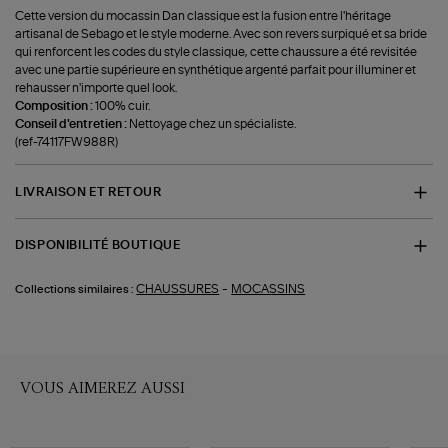
Cette version du mocassin Dan classique est la fusion entre l'héritage
artisanal de Sebago et le style moderne. Avec son revers surpiqué et sa bride
qui renforcent les codes du style classique, cette chaussure a été revisitée
avec une partie supérieure en synthétique argenté parfait pour illuminer et
rehausser n'importe quel look.
Composition :
100% cuir.
Conseil d'entretien :
Nettoyage chez un spécialiste.
(ref-74117FW988R)
LIVRAISON ET RETOUR
DISPONIBILITÉ BOUTIQUE
-
CHAUSSURES
MOCASSINS
Collections similaires :
VOUS AIMEREZ AUSSI