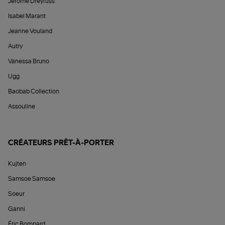
Jérôme Dreyfuss
Isabel Marant
Jeanne Vouland
Autry
Vanessa Bruno
Ugg
Baobab Collection
Assouline
CRÉATEURS PRÊT-À-PORTER
Kujten
Samsoe Samsoe
Soeur
Ganni
Éric Bompard