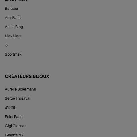
Barbour
Ami Paris
Anine Bing
Max Mara
&
Sportmax
CRÉATEURS BIJOUX
Aurélie Bidermann
Serge Thoraval
d1928
Feidt Paris
Gigi Clozeau
Ginette NY